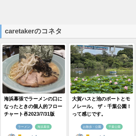
caretakerのコネタ
海浜幕張でラーメンの口に
大賀ハスと池のボートとモ
なったときの個人的フロー
ノレール。 ザ・千葉公園！
チャート🍜2023/7/31版
って感じです。
ラーメン
海浜幕張
お散歩・公園
千葉公園