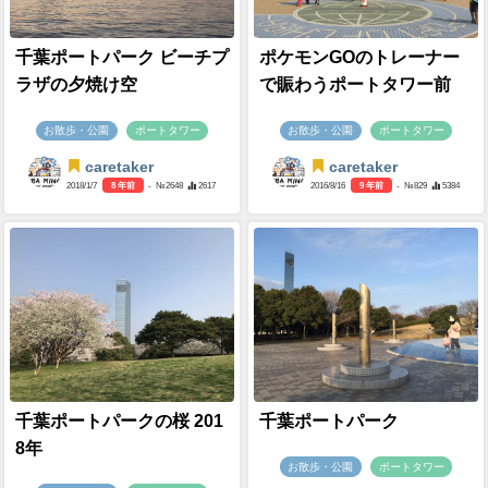
千葉ポートパーク ビーチプ
ポケモンGOのトレーナー
ラザの夕焼け空
で賑わうポートタワー前
お散歩・公園
ポートタワー
お散歩・公園
ポートタワー
caretaker
caretaker
2018/1/7
8 年前
- №2648
2617
2016/8/16
9 年前
- №829
5384
千葉ポートパークの桜 201
千葉ポートパーク
8年
お散歩・公園
ポートタワー