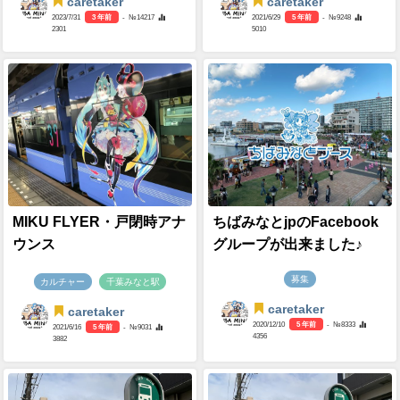
caretaker
caretaker
2023/7/31
3 年前
- №14217
2021/6/29
5 年前
- №9248
2301
5010
MIKU FLYER・戸閉時アナ
ちばみなとjpのFacebook
ウンス
グループが出来ました♪
募集
カルチャー
千葉みなと駅
caretaker
caretaker
2020/12/10
5 年前
- №8333
2021/6/16
5 年前
- №9031
4356
3882