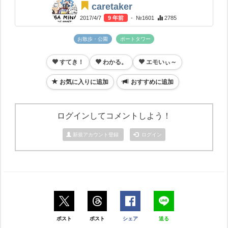
caretaker
2017/4/7
9 年前
- №1601
2785
お散歩・公園
ポートタワー
すてき！
わかる。
エモいぃ～
お気に入りに追加
おすすめに追加
ログインしてコメントしよう！
新規アカウント登録
ログイン
ポスト
ポスト
シェア
送る