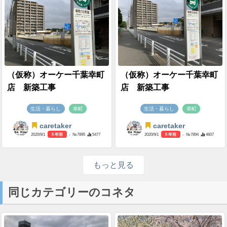
（仮称）オーケー千葉幸町
（仮称）オーケー千葉幸町
店 新築工事
店 新築工事
生活・暮らし
幸町
生活・暮らし
幸町
caretaker
caretaker
2020/9/1
5 年前
- №7895
5477
2020/9/1
5 年前
- №7894
4607
もっと見る
同じカテゴリーのコネタ