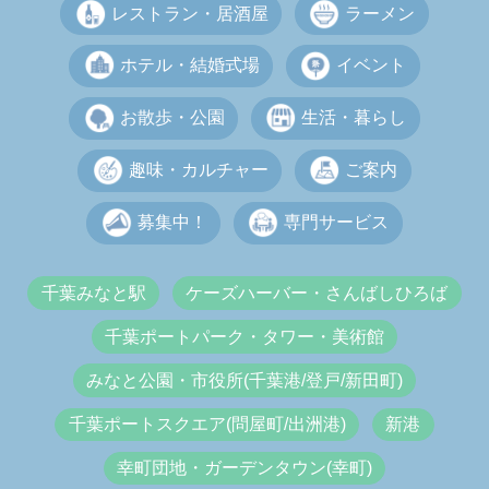
レストラン・居酒屋
ラーメン
ホテル・結婚式場
イベント
お散歩・公園
生活・暮らし
趣味・カルチャー
ご案内
募集中！
専門サービス
千葉みなと駅
ケーズハーバー・さんばしひろば
千葉ポートパーク・タワー・美術館
みなと公園・市役所(千葉港/登戸/新田町)
千葉ポートスクエア(問屋町/出洲港)
新港
幸町団地・ガーデンタウン(幸町)