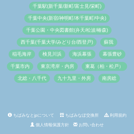
千葉駅(新千葉/新町/富士見/栄町)
千葉中央(新宿/神明町/本千葉町/中央)
千葉公園・中央図書館(弁天/松波/椿森)
西千葉(千葉大学/みどり台/西登戸)
蘇我
稲毛海岸
検見川浜
海浜幕張
幕張豊砂
千葉市内
東京湾岸・内房
東葛（柏・松戸）
北総・八千代
九十九里・外房
南房総
ちばみなとjpについて
ちばみなぽ交換所
利用規約
個人情報保護方針
お問い合わせ