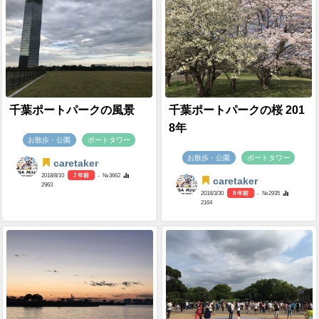
千葉ポートパークの風景
千葉ポートパークの桜 201
8年
お散歩・公園
ポートタワー
お散歩・公園
ポートタワー
caretaker
2018/8/10
7 年前
- №3662
caretaker
2963
2018/3/30
8 年前
- №2935
2164