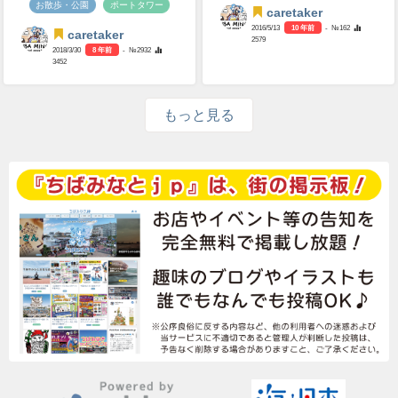
お散歩・公園
ポートタワー
caretaker
2016/5/13
10 年前
- №162
caretaker
2579
2018/3/30
8 年前
- №2932
3452
もっと見る