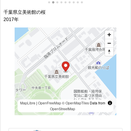
千葉県立美術館の桜
2017年
MapLibre
|
OpenFreeMap
© OpenMapTiles
Data from
OpenStreetMap