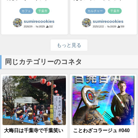
カフェ
千葉市
カルチャー
千葉市
sumirecookies
sumirecookies
2026/2/9
- №19329
332
2025/12/22
- №19159
559
もっと見る
同じカテゴリーのコネタ
大晦日は千葉寺で千葉笑い
ことわざコラージュ #040