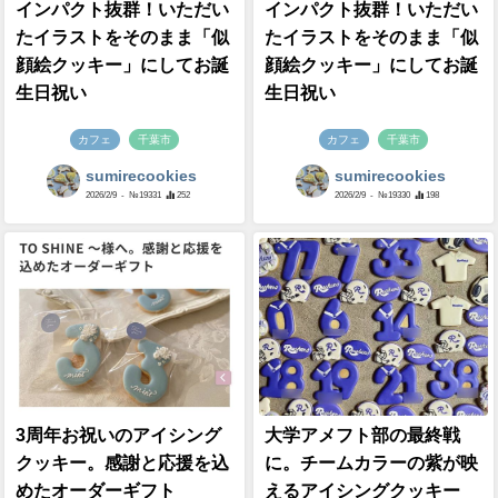
インパクト抜群！いただい
インパクト抜群！いただい
たイラストをそのまま「似
たイラストをそのまま「似
顔絵クッキー」にしてお誕
顔絵クッキー」にしてお誕
生日祝い
生日祝い
カフェ
千葉市
カフェ
千葉市
sumirecookies
sumirecookies
2026/2/9
- №19331
252
2026/2/9
- №19330
198
3周年お祝いのアイシング
大学アメフト部の最終戦
クッキー。感謝と応援を込
に。チームカラーの紫が映
めたオーダーギフト
えるアイシングクッキー