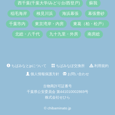
西千葉(千葉大学/みどり台/西登戸)
蘇我
稲毛海岸
検見川浜
海浜幕張
幕張豊砂
千葉市内
東京湾岸・内房
東葛（柏・松戸）
北総・八千代
九十九里・外房
南房総
ちばみなとjpについて
ちばみなぽ交換所
利用規約
個人情報保護方針
お問い合わせ
古物商許可証番号
千葉県公安委員会 第441010002869号
株式会社せひら
© chibaminato.jp