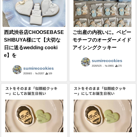
西武渋谷店CHOOSEBASE
ご出産の内祝いに。ベビー
SHIBUYA様にて【大切な
モチーフのオーダーメイド
日に送るwedding cooki
アイシングクッキー
e】を
sumirecookies
2026/5/25
- №19691
270
sumirecookies
2026/8/3
- №20207
109