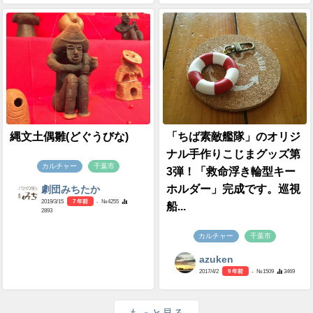
縄文土偶雛(どぐうびな)
「ちば素敵艦隊」のオリジ
ナル手作りこじまグッズ第
カルチャー
千葉市
3弾！「救命浮き輪型キー
ホルダー」完成です。巡視
劇団みちたか
2019/3/15
7 年前
- №4255
船...
2893
カルチャー
千葉市
azuken
2017/4/2
9 年前
- №1509
3469