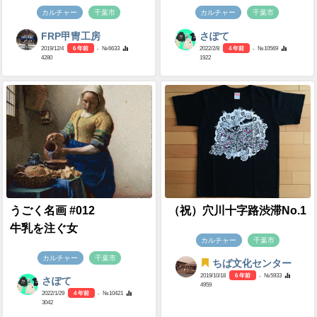
カルチャー
千葉市
カルチャー
千葉市
FRP甲冑工房
さぽて
2019/12/4
6 年前
- №6633
2022/2/8
4 年前
- №10569
4280
1922
うごく名画 #012
（祝）穴川十字路渋滞No.1
牛乳を注ぐ女
カルチャー
千葉市
カルチャー
千葉市
ちば文化センター
2019/10/18
6 年前
- №5933
さぽて
4959
2022/1/29
4 年前
- №10421
3042