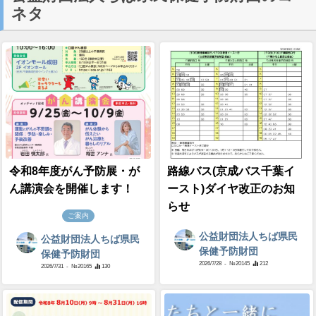
ネタ
令和8年度がん予防展・が
路線バス(京成バス千葉イ
ん講演会を開催します！
ースト)ダイヤ改正のお知
らせ
ご案内
公益財団法人ちば県民
公益財団法人ちば県民
保健予防財団
保健予防財団
2026/7/28
- №20145
212
2026/7/31
- №20165
130