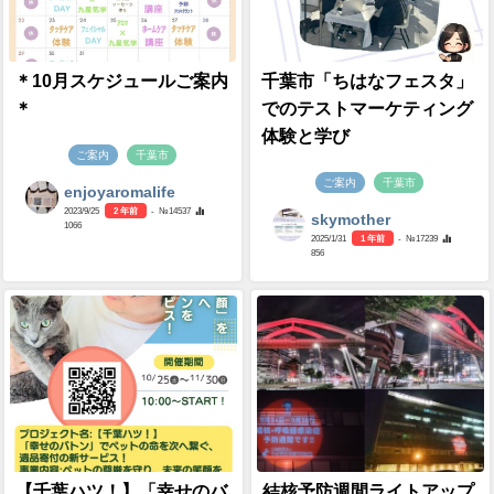
＊10月スケジュールご案内
千葉市「ちはなフェスタ」
＊
でのテストマーケティング
体験と学び
ご案内
千葉市
ご案内
千葉市
enjoyaromalife
2023/9/25
2 年前
- №14537
skymother
1066
2025/1/31
1 年前
- №17239
856
【千葉ハツ！】「幸せのバ
結核予防週間ライトアップ