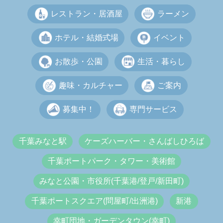
レストラン・居酒屋
ラーメン
ホテル・結婚式場
イベント
お散歩・公園
生活・暮らし
趣味・カルチャー
ご案内
募集中！
専門サービス
千葉みなと駅
ケーズハーバー・さんばしひろば
千葉ポートパーク・タワー・美術館
みなと公園・市役所(千葉港/登戸/新田町)
千葉ポートスクエア(問屋町/出洲港)
新港
幸町団地・ガーデンタウン(幸町)