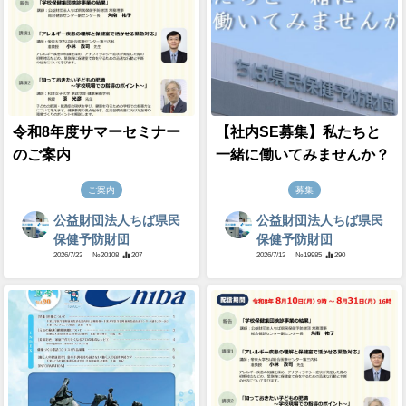
令和8年度サマーセミナー
【社内SE募集】私たちと
のご案内
一緒に働いてみませんか？
ご案内
募集
公益財団法人ちば県民
公益財団法人ちば県民
保健予防財団
保健予防財団
2026/7/23
- №20108
207
2026/7/13
- №19985
290