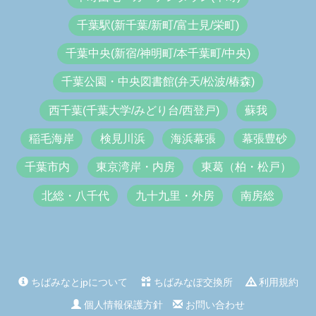
千葉駅(新千葉/新町/富士見/栄町)
千葉中央(新宿/神明町/本千葉町/中央)
千葉公園・中央図書館(弁天/松波/椿森)
西千葉(千葉大学/みどり台/西登戸)
蘇我
稲毛海岸
検見川浜
海浜幕張
幕張豊砂
千葉市内
東京湾岸・内房
東葛（柏・松戸）
北総・八千代
九十九里・外房
南房総
ちばみなとjpについて
ちばみなぽ交換所
利用規約
個人情報保護方針
お問い合わせ