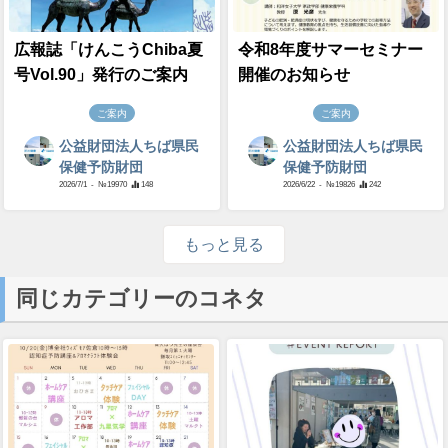
広報誌「けんこうChiba夏
令和8年度サマーセミナー
号Vol.90」発行のご案内
開催のお知らせ
ご案内
ご案内
公益財団法人ちば県民
公益財団法人ちば県民
保健予防財団
保健予防財団
2026/7/1
- №19970
148
2026/6/22
- №19826
242
もっと見る
同じカテゴリーのコネタ