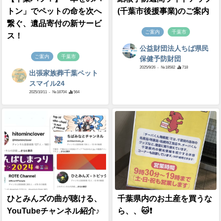
トン」でペットの命を次へ
(千葉市後援事業)のご案内
繋ぐ、遺品寄付の新サービ
ご案内
千葉市
ス！
公益財団法人ちば県民
ご案内
千葉市
保健予防財団
2025/9/26
- №18582
718
出張家族葬千葉ペット
スマイル24
2025/10/11
- №18704
564
ひとみんズの曲が聴ける、
千葉県内のお土産を買うな
YouTubeチャンネル紹介♪
ら、、🐱❗️