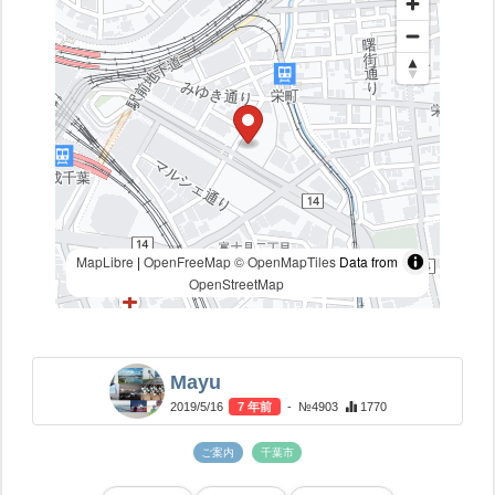
MapLibre
|
OpenFreeMap
© OpenMapTiles
Data from
OpenStreetMap
Mayu
2019/5/16
7 年前
- №4903
1770
ご案内
千葉市