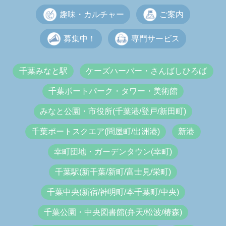
趣味・カルチャー
ご案内
募集中！
専門サービス
千葉みなと駅
ケーズハーバー・さんばしひろば
千葉ポートパーク・タワー・美術館
みなと公園・市役所(千葉港/登戸/新田町)
千葉ポートスクエア(問屋町/出洲港)
新港
幸町団地・ガーデンタウン(幸町)
千葉駅(新千葉/新町/富士見/栄町)
千葉中央(新宿/神明町/本千葉町/中央)
千葉公園・中央図書館(弁天/松波/椿森)