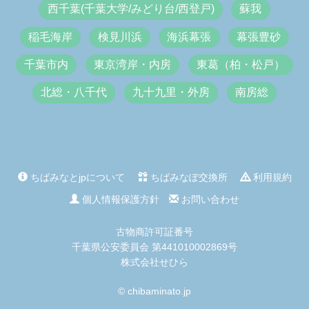
西千葉(千葉大学/みどり台/西登戸)
蘇我
稲毛海岸
検見川浜
海浜幕張
幕張豊砂
千葉市内
東京湾岸・内房
東葛（柏・松戸）
北総・八千代
九十九里・外房
南房総
ちばみなとjpについて
ちばみなぽ交換所
利用規約
個人情報保護方針
お問い合わせ
古物商許可証番号
千葉県公安委員会 第441010002869号
株式会社せひら
© chibaminato.jp