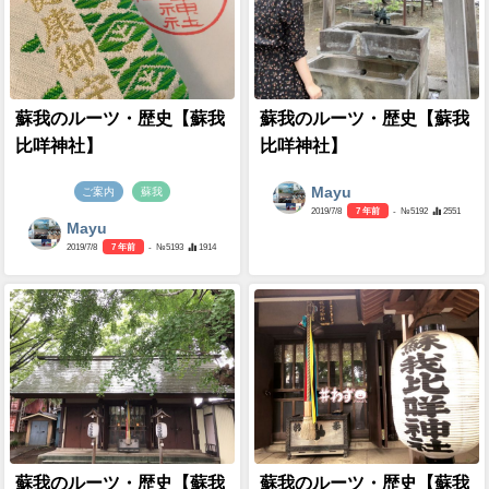
蘇我のルーツ・歴史【蘇我
蘇我のルーツ・歴史【蘇我
比咩神社】
比咩神社】
Mayu
ご案内
蘇我
2019/7/8
7 年前
- №5192
2551
Mayu
2019/7/8
7 年前
- №5193
1914
蘇我のルーツ・歴史【蘇我
蘇我のルーツ・歴史【蘇我