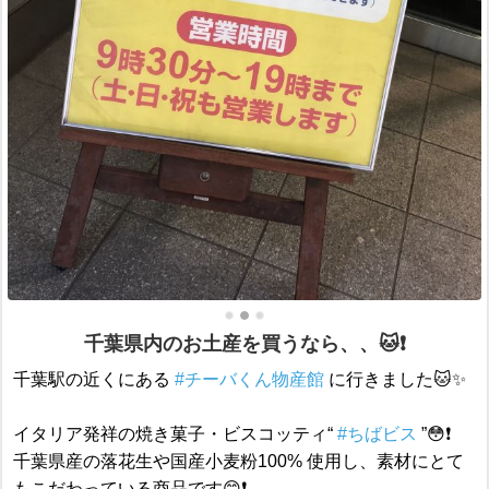
千葉県内のお土産を買うなら、、🐱❗️
千葉駅の近くにある
#チーバくん物産館
に行きました🐱✨
イタリア発祥の焼き菓子・ビスコッティ“
#ちばビス
”😳❗️
千葉県産の落花生や国産小麦粉100% 使用し、素材にとて
もこだわっている商品です😊❗️