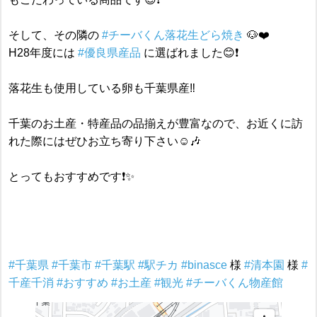
そして、その隣の
#チーバくん落花生どら焼き
🐶❤️
H28年度には
#優良県産品
に選ばれました😊❗️
落花生も使用している卵も千葉県産‼️
千葉のお土産・特産品の品揃えが豊富なので、お近くに訪
れた際にはぜひお立ち寄り下さい☺︎🎶
とってもおすすめです❗️✨
#千葉県
#千葉市
#千葉駅
#駅チカ
#binasce
様
#清本園
様
#
千産千消
#おすすめ
#お土産
#観光
#チーバくん物産館