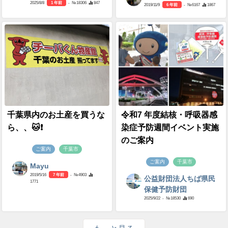
2025/8/8
1 年前
- №18306
847
2019/11/9
6 年前
- №6167
1867
千葉県内のお土産を買うな
令和7 年度結核・呼吸器感
ら、、🐱❗️
染症予防週間イベント実施
のご案内
ご案内
千葉市
ご案内
千葉市
Mayu
2019/5/16
7 年前
- №4903
公益財団法人ちば県民
1771
保健予防財団
2025/9/22
- №18530
690