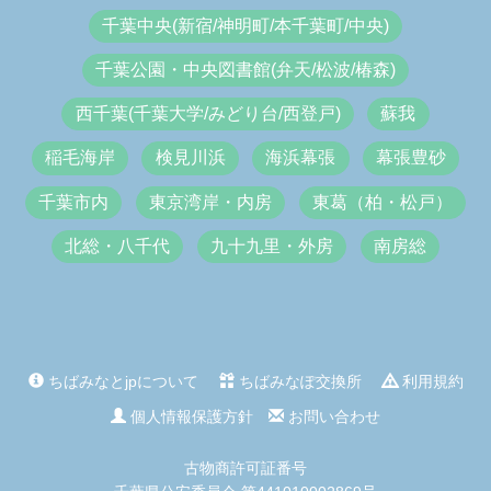
千葉中央(新宿/神明町/本千葉町/中央)
千葉公園・中央図書館(弁天/松波/椿森)
西千葉(千葉大学/みどり台/西登戸)
蘇我
稲毛海岸
検見川浜
海浜幕張
幕張豊砂
千葉市内
東京湾岸・内房
東葛（柏・松戸）
北総・八千代
九十九里・外房
南房総
ちばみなとjpについて
ちばみなぽ交換所
利用規約
個人情報保護方針
お問い合わせ
古物商許可証番号