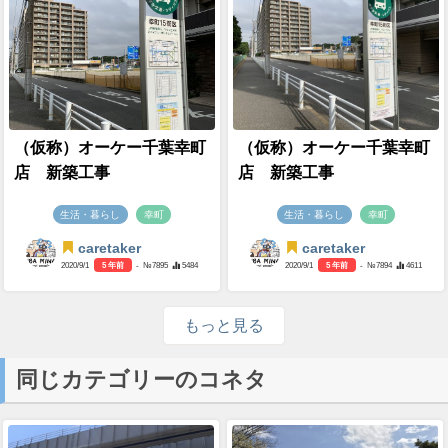
（仮称）オーケー千葉幸町
（仮称）オーケー千葉幸町
店 新築工事
店 新築工事
生活・暮らし
幸町
生活・暮らし
幸町
caretaker
caretaker
2020/9/1
5 年前
- №7895
5484
2020/9/1
5 年前
- №7894
4611
もっと見る
同じカテゴリーのコネタ