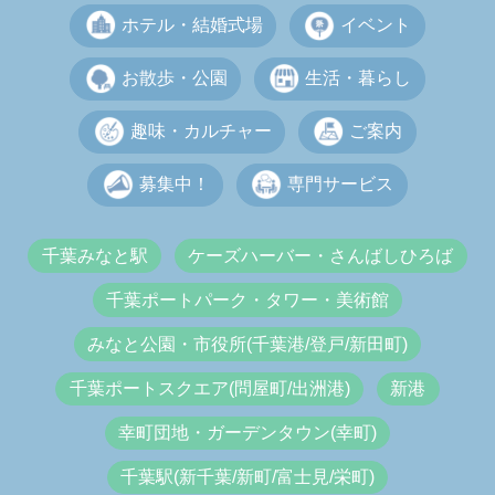
ホテル・結婚式場
イベント
お散歩・公園
生活・暮らし
趣味・カルチャー
ご案内
募集中！
専門サービス
千葉みなと駅
ケーズハーバー・さんばしひろば
千葉ポートパーク・タワー・美術館
みなと公園・市役所(千葉港/登戸/新田町)
千葉ポートスクエア(問屋町/出洲港)
新港
幸町団地・ガーデンタウン(幸町)
千葉駅(新千葉/新町/富士見/栄町)