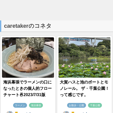
caretakerのコネタ
海浜幕張でラーメンの口に
大賀ハスと池のボートとモ
なったときの個人的フロー
ノレール。 ザ・千葉公園！
チャート🍜2023/7/31版
って感じです。
ラーメン
海浜幕張
お散歩・公園
千葉公園