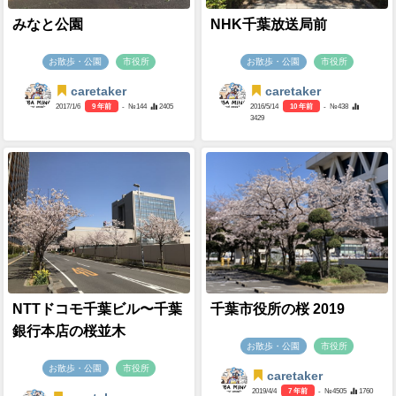
みなと公園
NHK千葉放送局前
お散歩・公園
市役所
お散歩・公園
市役所
caretaker
caretaker
2017/1/6
9 年前
- №144
2405
2016/5/14
10 年前
- №438
3429
NTTドコモ千葉ビル〜千葉
千葉市役所の桜 2019
銀行本店の桜並木
お散歩・公園
市役所
お散歩・公園
市役所
caretaker
2019/4/4
7 年前
- №4505
1760