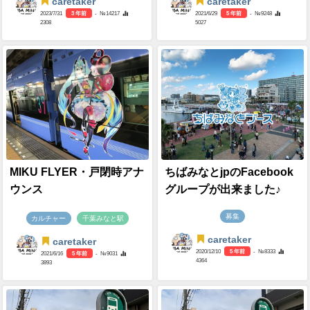
caretaker
caretaker
2023/7/31
3 年前
- №14217
2021/6/29
5 年前
- №9248
2308
5027
MIKU FLYER・戸閉時アナ
ちばみなとjpのFacebook
ウンス
グループが出来ました♪
募集
カルチャー
千葉みなと駅
caretaker
caretaker
2020/12/10
5 年前
- №8333
2021/6/16
5 年前
- №9031
4364
3893