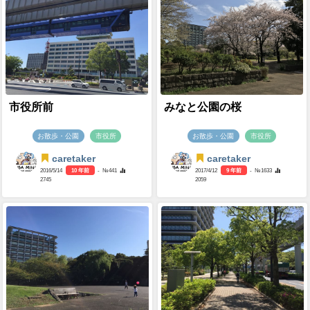
市役所前
みなと公園の桜
お散歩・公園
市役所
お散歩・公園
市役所
caretaker
caretaker
2016/5/14
10 年前
- №441
2017/4/12
9 年前
- №1633
2745
2059