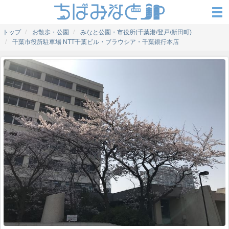
トップ
お散歩・公園
みなと公園・市役所(千葉港/登戸/新田町)
千葉市役所駐車場 NTT千葉ビル・ブラウシア・千葉銀行本店