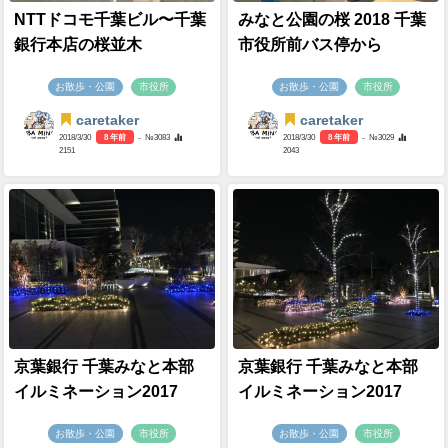
NTTドコモ千葉ビル〜千葉
みなと公園の桜 2018 千葉
銀行本店の桜並木
市役所前バス停から
お散歩・公園
市役所
お散歩・公園
市役所
caretaker
caretaker
2018/3/30
8 年前
- №3083
2018/3/30
8 年前
- №3029
2151
2043
京葉銀行 千葉みなと本部
京葉銀行 千葉みなと本部
イルミネーション2017
イルミネーション2017
お散歩・公園
市役所
お散歩・公園
市役所