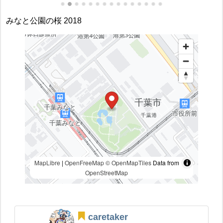
みなと公園の桜 2018
MapLibre
|
OpenFreeMap
© OpenMapTiles
Data from
OpenStreetMap
caretaker