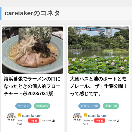
caretakerのコネタ
海浜幕張でラーメンの口に
大賀ハスと池のボートとモ
なったときの個人的フロー
ノレール。 ザ・千葉公園！
チャート🍜2023/7/31版
って感じです。
ラーメン
海浜幕張
お散歩・公園
千葉公園
caretaker
caretaker
2023/7/31
3 年前
- №14217
2021/6/29
5 年前
- №9248
2304
5016