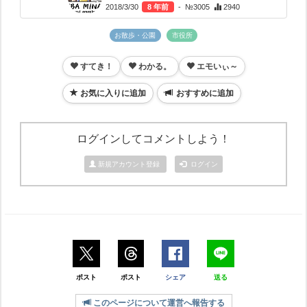
2018/3/30
8 年前
- №3005
2940
お散歩・公園
市役所
すてき！
わかる。
エモいぃ～
お気に入りに追加
おすすめに追加
ログインしてコメントしよう！
新規アカウント登録
ログイン
ポスト
ポスト
シェア
送る
このページについて運営へ報告する