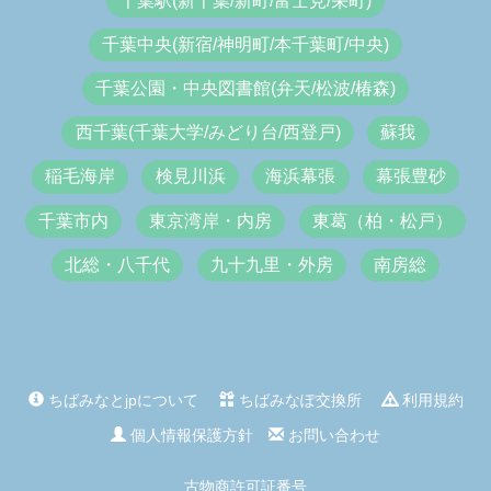
千葉駅(新千葉/新町/富士見/栄町)
千葉中央(新宿/神明町/本千葉町/中央)
千葉公園・中央図書館(弁天/松波/椿森)
西千葉(千葉大学/みどり台/西登戸)
蘇我
稲毛海岸
検見川浜
海浜幕張
幕張豊砂
千葉市内
東京湾岸・内房
東葛（柏・松戸）
北総・八千代
九十九里・外房
南房総
ちばみなとjpについて
ちばみなぽ交換所
利用規約
個人情報保護方針
お問い合わせ
古物商許可証番号