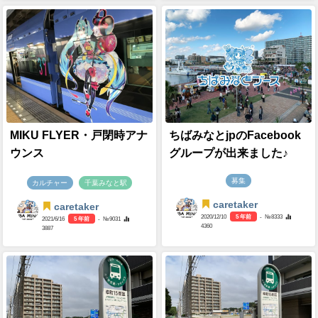
MIKU FLYER・戸閉時アナ
ちばみなとjpのFacebook
ウンス
グループが出来ました♪
募集
カルチャー
千葉みなと駅
caretaker
caretaker
2020/12/10
5 年前
- №8333
2021/6/16
5 年前
- №9031
4360
3887