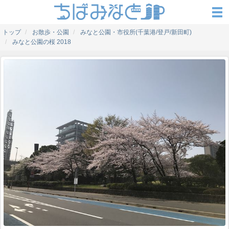
トップ
お散歩・公園
みなと公園・市役所(千葉港/登戸/新田町)
みなと公園の桜 2018