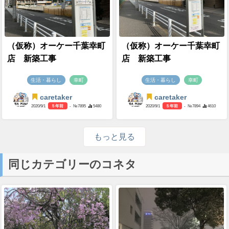
（仮称）オーケー千葉幸町
（仮称）オーケー千葉幸町
店 新築工事
店 新築工事
生活・暮らし
幸町
生活・暮らし
幸町
caretaker
caretaker
2020/9/1
5 年前
- №7895
5480
2020/9/1
5 年前
- №7894
4610
もっと見る
同じカテゴリーのコネタ