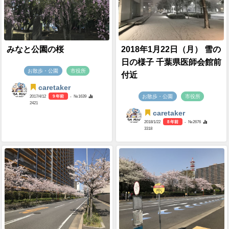
みなと公園の桜
2018年1月22日（月） 雪の
日の様子 千葉県医師会館前
お散歩・公園
市役所
付近
caretaker
お散歩・公園
市役所
2017/4/12
9 年前
- №1639
2421
caretaker
2018/1/22
8 年前
- №2676
3318