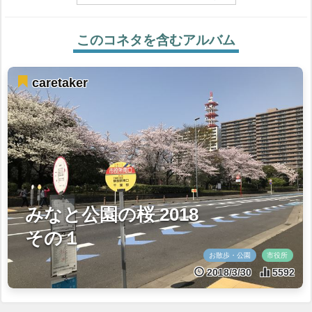
このコネタを含むアルバム
caretaker
みなと公園の桜 2018
その１
お散歩・公園
市役所
2018/3/30
5592