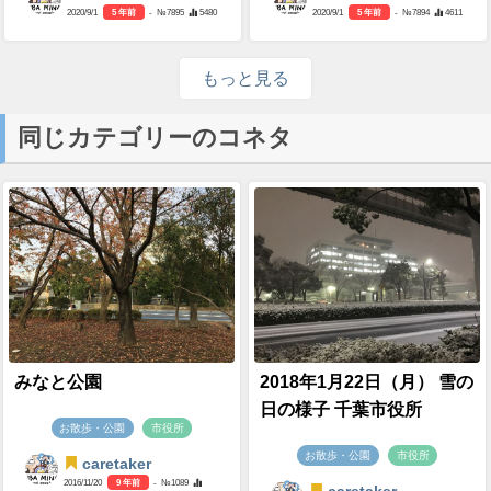
2020/9/1
5 年前
- №7895
5480
2020/9/1
5 年前
- №7894
4611
もっと見る
同じカテゴリーのコネタ
みなと公園
2018年1月22日（月） 雪の
日の様子 千葉市役所
お散歩・公園
市役所
お散歩・公園
市役所
caretaker
2016/11/20
9 年前
- №1089