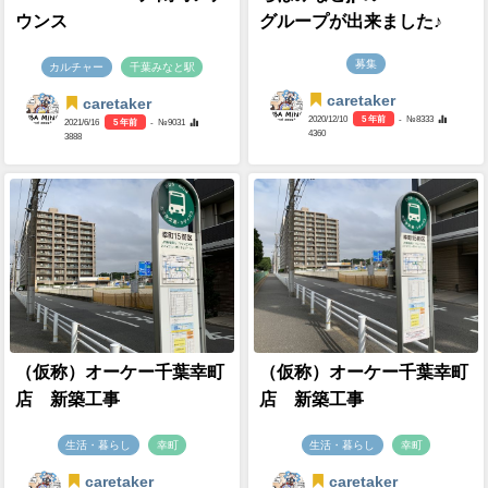
ウンス
グループが出来ました♪
募集
カルチャー
千葉みなと駅
caretaker
caretaker
2020/12/10
5 年前
- №8333
2021/6/16
5 年前
- №9031
4360
3888
（仮称）オーケー千葉幸町
（仮称）オーケー千葉幸町
店 新築工事
店 新築工事
生活・暮らし
幸町
生活・暮らし
幸町
caretaker
caretaker