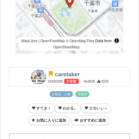
MapLibre
|
OpenFreeMap
© OpenMapTiles
Data from
OpenStreetMap
caretaker
2018/3/30
8 年前
- №3028
3220
お散歩・公園
市役所
すてき！
わかる。
エモいぃ～
お気に入りに追加
おすすめに追加