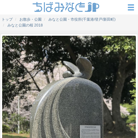
トップ
お散歩・公園
みなと公園・市役所(千葉港/登戸/新田町)
みなと公園の桜 2018