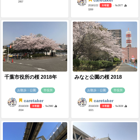
caretaker
2957
2018/1/22
8 年前
- №2677
3269
千葉市役所の桜 2018年
みなと公園の桜 2018
お散歩・公園
市役所
お散歩・公園
市役所
caretaker
caretaker
2018/3/30
8 年前
- №2980
2018/3/30
8 年前
- №3028
2034
3221