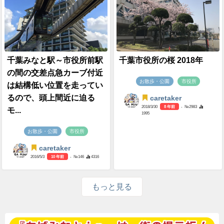
千葉みなと駅～市役所前駅
千葉市役所の桜 2018年
の間の交差点急カーブ付近
お散歩・公園
市役所
は結構低い位置を走ってい
るので、頭上間近に迫る
caretaker
2018/3/30
8 年前
- №2983
モ...
1995
お散歩・公園
市役所
caretaker
2016/5/3
10 年前
- №146
4316
もっと見る