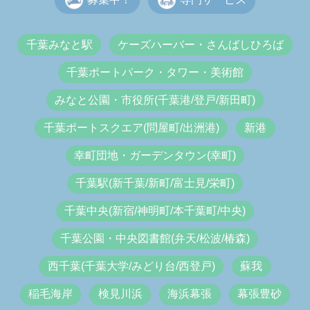
千葉みなと駅
ケーズハーバー・さんばしひろば
千葉ポートパーク・タワー・美術館
みなと公園・市役所(千葉港/登戸/新田町)
千葉ポートスクエア(問屋町/出洲港)
新港
幸町団地・ガーデンタウン(幸町)
千葉駅(新千葉/新町/富士見/栄町)
千葉中央(新宿/神明町/本千葉町/中央)
千葉公園・中央図書館(弁天/松波/椿森)
西千葉(千葉大学/みどり台/西登戸)
蘇我
稲毛海岸
検見川浜
海浜幕張
幕張豊砂