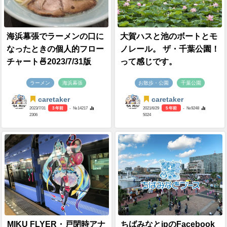
海浜幕張でラーメンの口に
大賀ハスと池のボートとモ
なったときの個人的フロー
ノレール。 ザ・千葉公園！
チャート🍜2023/7/31版
って感じです。
ラーメン
海浜幕張
お散歩・公園
千葉公園
caretaker
caretaker
2023/7/31
3 年前
- №14217
2021/6/29
5 年前
- №9248
2306
5024
MIKU FLYER・戸閉時アナ
ちばみなとjpのFacebook