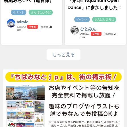
帆船みらいへ（船首像）
「第1回 Aquarium Open
Dance」に参加しました！
イベント
さんばしひろば
イベント
さんばしひろば
miraie
2019/8/19
6 年前
- №5466
ひとみん
2323
2024/3/31
2 年前
- №15659
1249
もっと見る