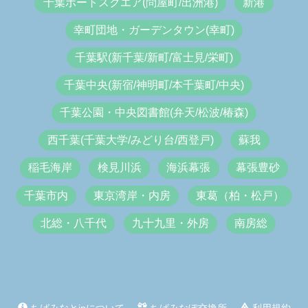
千葉ポートスクエア(問屋町/出洲港)
新港
幸町団地・ガーデンタウン(幸町)
千葉駅(新千葉/新町/富士見/栄町)
千葉中央(新宿/神明町/本千葉町/中央)
千葉公園・中央図書館(弁天/松波/椿森)
西千葉(千葉大学/みどり台/西登戸)
蘇我
稲毛海岸
検見川浜
海浜幕張
幕張豊砂
千葉市内
東京湾岸・内房
東葛（柏・松戸）
北総・八千代
九十九里・外房
南房総
ちばみなとjpについて
ちばみなぽ交換所
利用規約