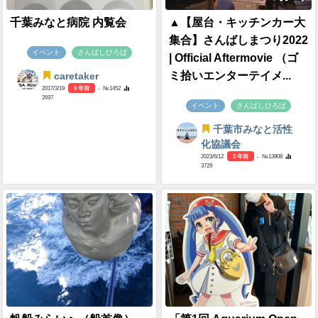
千葉みなと病院 内覧会
▲【屋台・キッチンカー大
集合】さんばしまつり2022
イベント
さんばしひろば
| Official Aftermovie （ゴ
ミ拾いエンターテイメ...
caretaker
2017/3/19
9 年前
- №1452
2697
イベント
さんばしひろば
千葉市みなと活性
化協議会
2023/6/12
3 年前
- №13908
3729