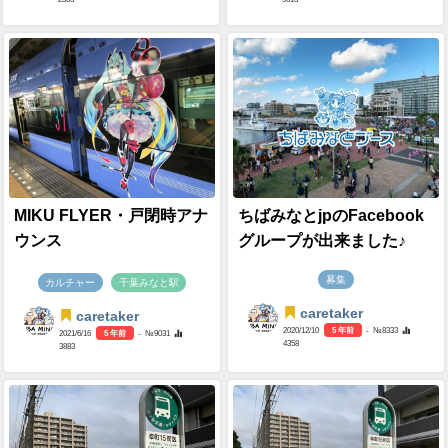
MIKU FLYER・戸閉時アナ
ちばみなとjpのFacebook
ウンス
グループが出来ました♪
募集
カルチャー
千葉みなと駅
caretaker
caretaker
2020/12/10
5 年前
- №8333
2021/6/16
5 年前
- №9031
4358
3883