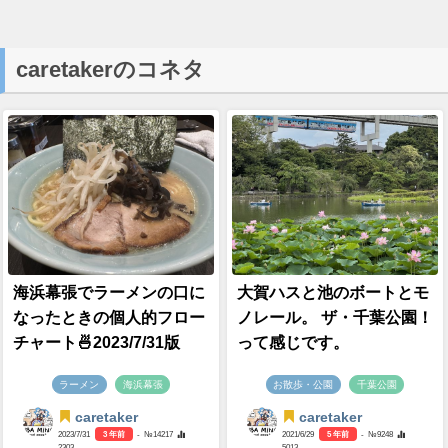
caretakerのコネタ
海浜幕張でラーメンの口に
大賀ハスと池のボートとモ
なったときの個人的フロー
ノレール。 ザ・千葉公園！
チャート🍜2023/7/31版
って感じです。
ラーメン
海浜幕張
お散歩・公園
千葉公園
caretaker
caretaker
2023/7/31
3 年前
- №14217
2021/6/29
5 年前
- №9248
2303
5013