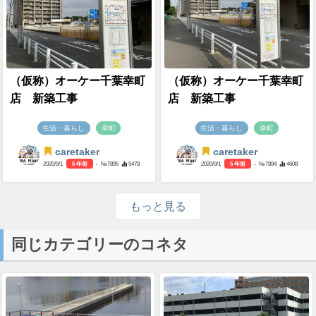
（仮称）オーケー千葉幸町
（仮称）オーケー千葉幸町
店 新築工事
店 新築工事
生活・暮らし
幸町
生活・暮らし
幸町
caretaker
caretaker
2020/9/1
5 年前
- №7895
5478
2020/9/1
5 年前
- №7894
4608
もっと見る
同じカテゴリーのコネタ