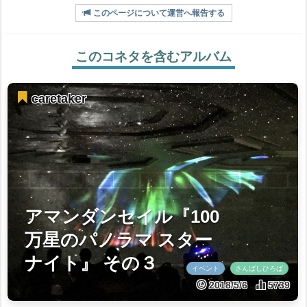
このページについて運営へ報告する
このコネタを含むアルバム
caretaker
アマンダンセイル『100
万星のパノラマ スター
ナイト』 その３
イベント
さんばしひろば
2018/5/6
5739