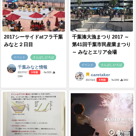
2017シーサイドatフラ千葉
千葉湊大漁まつり 2017 ～
みなと２日目
第41回千葉市民産業まつり
～ みなとエリア会場
イベント
さんばしひろば
イベント
さんばしひろば
千葉みなと情報
2017/7/17
9 年前
- №2323
caretaker
2184
2017/11/3
8 年前
- №2206
3262
動画