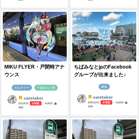
MIKU FLYER・戸閉時アナ
ちばみなとjpのFacebook
ウンス
グループが出来ました♪
募集
カルチャー
千葉みなと駅
caretaker
caretaker
2020/12/10
5 年前
- №8333
2021/6/16
5 年前
- №9031
4358
3883