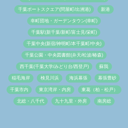
千葉ポートスクエア(問屋町/出洲港)
新港
幸町団地・ガーデンタウン(幸町)
千葉駅(新千葉/新町/富士見/栄町)
千葉中央(新宿/神明町/本千葉町/中央)
千葉公園・中央図書館(弁天/松波/椿森)
西千葉(千葉大学/みどり台/西登戸)
蘇我
稲毛海岸
検見川浜
海浜幕張
幕張豊砂
千葉市内
東京湾岸・内房
東葛（柏・松戸）
北総・八千代
九十九里・外房
南房総