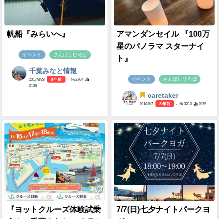
帆船『みらいへ』
アマンダンセイル 『100万
星のパノラマ スターナイ
イベント
さんばしひろば
ト』
千葉みなと情報
イベント
さんばしひろば
2017/8/28
8 年前
- №2304
2108
caretaker
2018/5/7
8 年前
- №3210
2075
『ヨットクルーズ体験試乗
7/7(日)七夕ナイトパークヨ