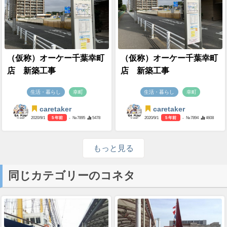
（仮称）オーケー千葉幸町
（仮称）オーケー千葉幸町
店 新築工事
店 新築工事
生活・暮らし
幸町
生活・暮らし
幸町
caretaker
caretaker
2020/9/1
5 年前
- №7895
5478
2020/9/1
5 年前
- №7894
4608
もっと見る
同じカテゴリーのコネタ