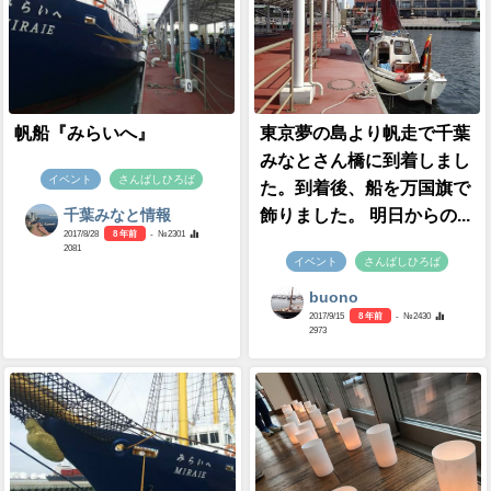
帆船『みらいへ』
東京夢の島より帆走で千葉
みなとさん橋に到着しまし
イベント
さんばしひろば
た。到着後、船を万国旗で
飾りました。 明日からの...
千葉みなと情報
2017/8/28
8 年前
- №2301
2081
イベント
さんばしひろば
buono
2017/9/15
8 年前
- №2430
2973