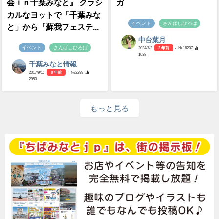
会ｉｎ千葉みなと』 クラシ
ガ
カルなヨットで「千葉みな
イベント
さんばしひろば
と」から「蘇我フェステ...
中台葉月
イベント
さんばしひろば
2024/7/2
2 年前
- №16207
1638
千葉みなと情報
2017/9/15
8 年前
- №2299
2950
もっと見る