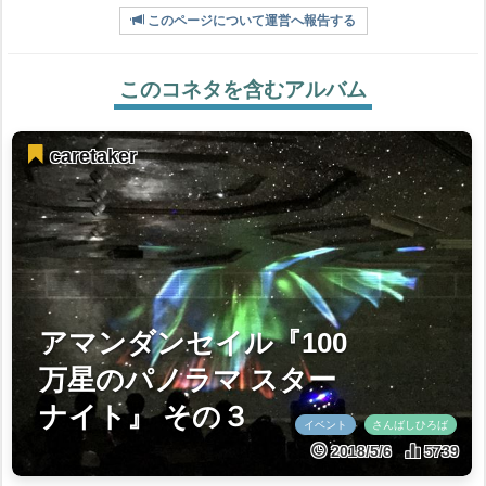
このページについて運営へ報告する
このコネタを含むアルバム
caretaker
アマンダンセイル『100
万星のパノラマ スター
ナイト』 その３
イベント
さんばしひろば
2018/5/6
5739