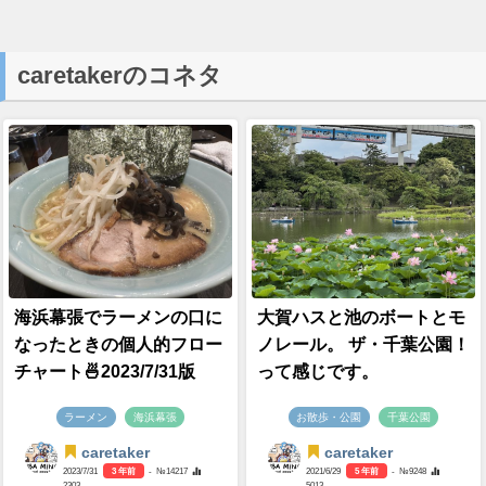
caretakerのコネタ
海浜幕張でラーメンの口に
大賀ハスと池のボートとモ
なったときの個人的フロー
ノレール。 ザ・千葉公園！
チャート🍜2023/7/31版
って感じです。
ラーメン
海浜幕張
お散歩・公園
千葉公園
caretaker
caretaker
2023/7/31
3 年前
- №14217
2021/6/29
5 年前
- №9248
2303
5013