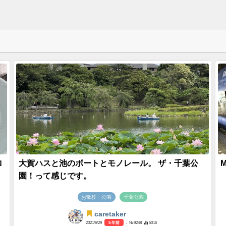
ロ
大賀ハスと池のボートとモノレール。 ザ・千葉公
園！って感じです。
お散歩・公園
千葉公園
caretaker
2021/6/29
5 年前
- №9248
5016