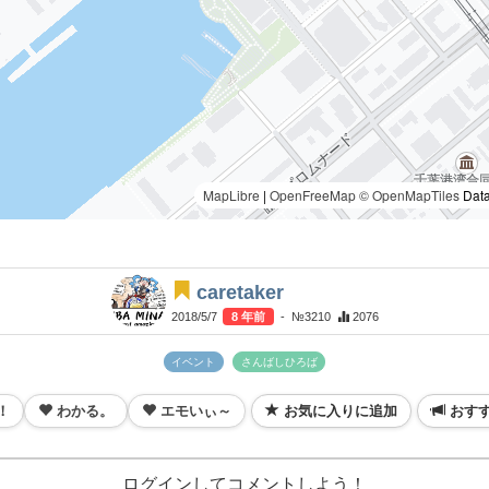
MapLibre
|
OpenFreeMap
© OpenMapTiles
Data
caretaker
2018/5/7
8 年前
- №3210
2076
イベント
さんばしひろば
！
わかる。
エモいぃ～
お気に入りに追加
おす
ログインしてコメントしよう！