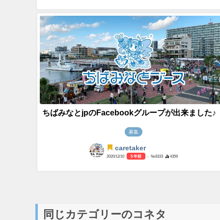
ちばみなとjpのFacebookグループが出来ました♪
募集
caretaker
2020/12/10
5 年前
- №8333
4359
同じカテゴリーのコネタ