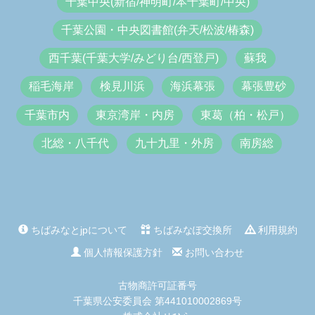
千葉中央(新宿/神明町/本千葉町/中央)
千葉公園・中央図書館(弁天/松波/椿森)
西千葉(千葉大学/みどり台/西登戸)
蘇我
稲毛海岸
検見川浜
海浜幕張
幕張豊砂
千葉市内
東京湾岸・内房
東葛（柏・松戸）
北総・八千代
九十九里・外房
南房総
ちばみなとjpについて
ちばみなぽ交換所
利用規約
個人情報保護方針
お問い合わせ
古物商許可証番号
千葉県公安委員会 第441010002869号