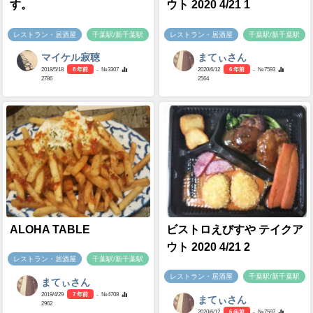
す。
ウト 2020 4/21 1
レストラン・居酒屋
千葉駅/新千葉駅
レストラン・居酒屋
千葉駅/新千葉駅
マイケル寂聴
まてぃさん
2018/5/18
8 年前
- №3307
2020/6/12
6 年前
- №7593
2786
2564
ALOHA TABLE
ビストロえびすや テイクア
ウト 2020 4/21 2
レストラン・居酒屋
千葉駅/新千葉駅
レストラン・居酒屋
千葉駅/新千葉駅
まてぃさん
2019/4/29
7 年前
- №4708
まてぃさん
2962
2020/6/12
6 年前
- №7597