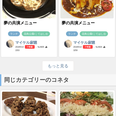
夢の共演メニュー
夢の共演メニュー
ランチ
花島公園/こてはし台
ランチ
花島公園/こてはし台
マイケル寂聴
マイケル寂聴
2019/5/14
7 年前
- №4835
2019/5/14
7 年前
- №4834
2203
3259
もっと見る
同じカテゴリーのコネタ