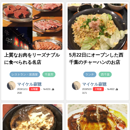
上質なお肉をリーズナブル
5月22日にオープンした西
に食べられる名店
千葉のチャーハンのお店
レストラン・居酒屋
千葉市
ランチ
西千葉
マイケル寂聴
マイケル寂聴
2019/11/11
6 年前
- №6231
2019/5/23
7 年前
- №4922
2530
3171