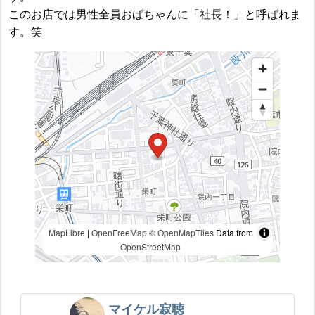
このお店では男性全員おばちゃんに「社長！」と呼ばれま
す。笑
MapLibre
|
OpenFreeMap
© OpenMapTiles
Data from
OpenStreetMap
マイケル寂聴