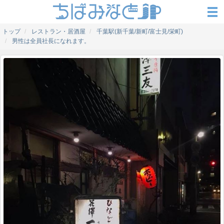
トップ
レストラン・居酒屋
千葉駅(新千葉/新町/富士見/栄町)
男性は全員社長になれます。