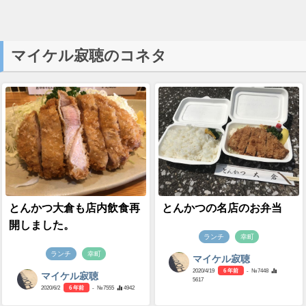
マイケル寂聴のコネタ
とんかつ大倉も店内飲食再
とんかつの名店のお弁当
開しました。
ランチ
幸町
ランチ
幸町
マイケル寂聴
2020/4/19
6 年前
- №7448
マイケル寂聴
5617
2020/6/2
6 年前
- №7555
4942