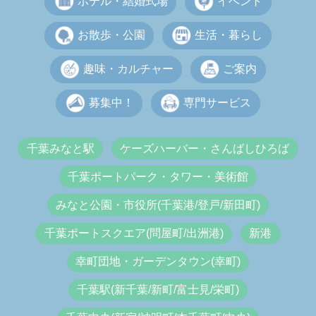
ホテル・結婚式場
イベント
お散歩・公園
生活・暮らし
趣味・カルチャー
ご案内
募集中！
専門サービス
千葉みなと駅
ケーズハーバー・さんばしひろば
千葉ポートパーク・タワー・美術館
みなと公園・市役所(千葉港/登戸/新田町)
千葉ポートスクエア(問屋町/出洲港)
新港
幸町団地・ガーデンタウン(幸町)
千葉駅(新千葉/新町/富士見/栄町)