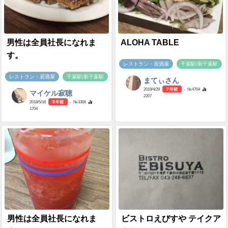
男性は全員社長になれま
ALOHA TABLE
す。
レストラン・居酒屋
千葉駅/新千葉駅
レストラン・居酒屋
千葉駅/新千葉駅
まてぃさん
2019/4/29
7 年前
- №4704
マイケル寂聴
2207
2018/5/18
8 年前
- №3306
1704
男性は全員社長になれま
ビストロえびすや テイクア