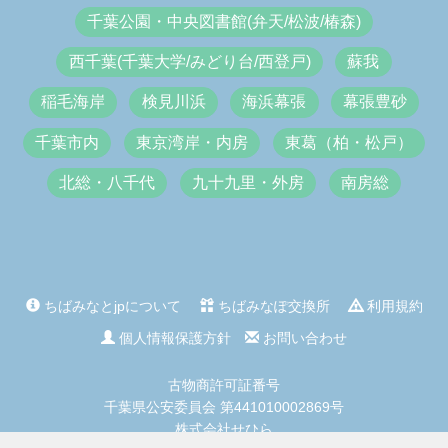
千葉公園・中央図書館(弁天/松波/椿森)
西千葉(千葉大学/みどり台/西登戸)
蘇我
稲毛海岸
検見川浜
海浜幕張
幕張豊砂
千葉市内
東京湾岸・内房
東葛（柏・松戸）
北総・八千代
九十九里・外房
南房総
ちばみなとjpについて
ちばみなぽ交換所
利用規約
個人情報保護方針
お問い合わせ
古物商許可証番号
千葉県公安委員会 第441010002869号
株式会社せひら