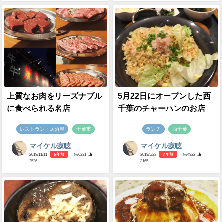
上質なお肉をリーズナブル
5月22日にオープンした西
に食べられる名店
千葉のチャーハンのお店
レストラン・居酒屋
千葉市
ランチ
西千葉
マイケル寂聴
マイケル寂聴
2019/11/11
6 年前
- №6231
2019/5/23
7 年前
- №4922
2526
3165