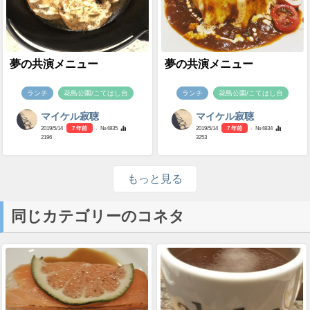
夢の共演メニュー
夢の共演メニュー
ランチ
花島公園/こてはし台
ランチ
花島公園/こてはし台
マイケル寂聴
マイケル寂聴
2019/5/14
7 年前
- №4835
2019/5/14
7 年前
- №4834
2196
3253
もっと見る
同じカテゴリーのコネタ