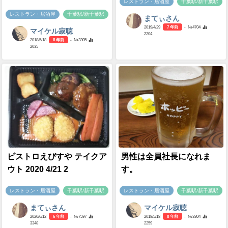
レストラン・居酒屋
千葉駅/新千葉駅
レストラン・居酒屋
千葉駅/新千葉駅
まてぃさん
2019/4/29
7 年前
- №4704
マイケル寂聴
2204
2018/5/18
8 年前
- №3305
2035
ビストロえびすや テイクア
男性は全員社長になれま
ウト 2020 4/21 2
す。
レストラン・居酒屋
千葉駅/新千葉駅
レストラン・居酒屋
千葉駅/新千葉駅
まてぃさん
マイケル寂聴
2020/6/12
6 年前
- №7597
2018/5/18
8 年前
- №3304
3348
2259