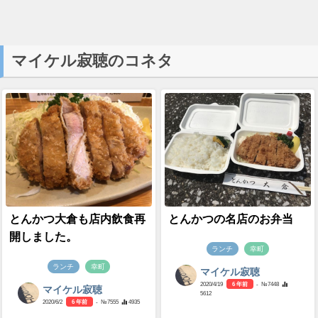
マイケル寂聴のコネタ
とんかつ大倉も店内飲食再
とんかつの名店のお弁当
開しました。
ランチ
幸町
ランチ
幸町
マイケル寂聴
2020/4/19
6 年前
- №7448
マイケル寂聴
5612
2020/6/2
6 年前
- №7555
4935