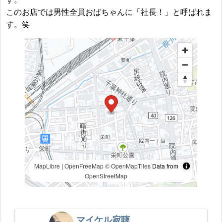
このお店では男性全員おばちゃんに「社長！」と呼ばれま
す。笑
MapLibre
|
OpenFreeMap
© OpenMapTiles
Data from
OpenStreetMap
マイケル寂聴