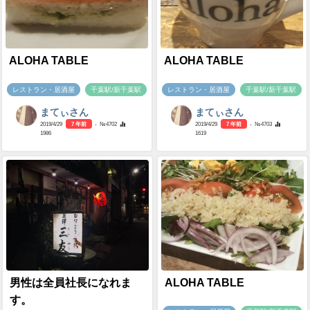
ALOHA TABLE
ALOHA TABLE
レストラン・居酒屋
千葉駅/新千葉駅
レストラン・居酒屋
千葉駅/新千葉駅
まてぃさん
まてぃさん
2019/4/29
7 年前
- №4702
2019/4/29
7 年前
- №4703
1986
1619
男性は全員社長になれま
ALOHA TABLE
す。