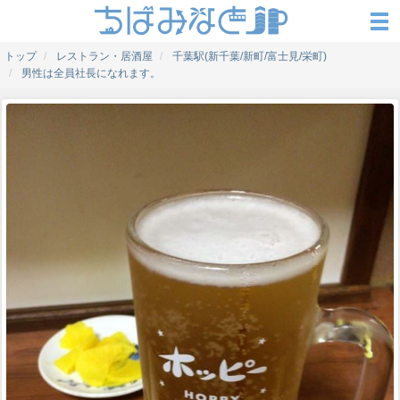
トップ
レストラン・居酒屋
千葉駅(新千葉/新町/富士見/栄町)
男性は全員社長になれます。