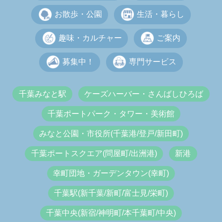
お散歩・公園
生活・暮らし
趣味・カルチャー
ご案内
募集中！
専門サービス
千葉みなと駅
ケーズハーバー・さんばしひろば
千葉ポートパーク・タワー・美術館
みなと公園・市役所(千葉港/登戸/新田町)
千葉ポートスクエア(問屋町/出洲港)
新港
幸町団地・ガーデンタウン(幸町)
千葉駅(新千葉/新町/富士見/栄町)
千葉中央(新宿/神明町/本千葉町/中央)