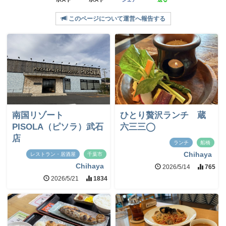
このページについて運営へ報告する
南国リゾート
ひとり贅沢ランチ 蔵
PISOLA（ピソラ）武石
六三三◯
店
ランチ
船橋
Chihaya
レストラン・居酒屋
千葉市
Chihaya
2026/5/14
765
2026/5/21
1834