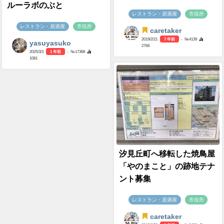
ルーラボのぶと
レストラン・居酒屋
市役所
レストラン・居酒屋
市役所
caretaker
2019/2/21
7 年前
- №4139
yasuyasuko
2768
2025/3/3
1 年前
- №17368
1081
汐見丘町へ移転した焼鳥屋
「やのまこと」の跡地テナ
ント募集
レストラン・居酒屋
市役所
caretaker