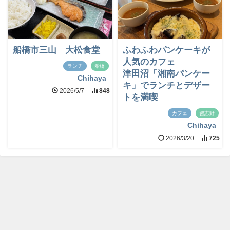
船橋市三山 大松食堂
ふわふわパンケーキが
人気のカフェ
ランチ
船橋
津田沼「湘南パンケー
Chihaya
キ」でランチとデザー
2026/5/7
848
トを満喫
カフェ
習志野
Chihaya
2026/3/20
725