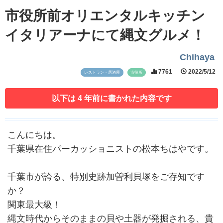
市役所前オリエンタルキッチン
イタリアーナにて縄文グルメ！
Chihaya
7761
2022/5/12
レストラン・居酒屋
市役所
以下は 4 年前に書かれた内容です
こんにちは。
千葉県在住パーカッショニストの松本ちはやです。
千葉市が誇る、特別史跡加曽利貝塚をご存知です
か？
関東最大級！
縄文時代からそのままの貝や土器が発掘される、貴