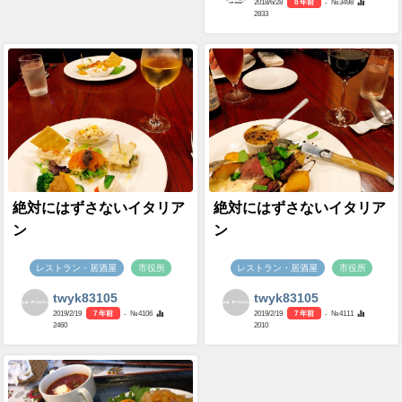
2018/6/28
8 年前
- №3498
2833
絶対にはずさないイタリア
絶対にはずさないイタリア
ン
ン
レストラン・居酒屋
市役所
レストラン・居酒屋
市役所
twyk83105
twyk83105
2019/2/19
7 年前
- №4106
2019/2/19
7 年前
- №4111
2460
2010