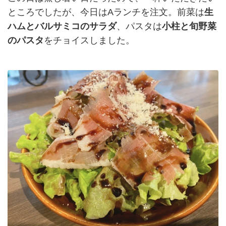
ところでしたが、今日はAランチを注文。前菜は
生
ハムとバルサミコのサラダ
、パスタは
小柱と旬野菜
のパスタ
をチョイスしました。