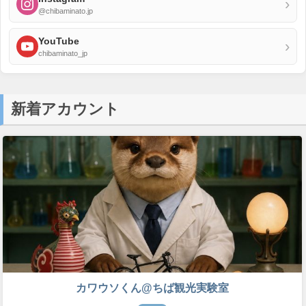
›
@chibaminato.jp
YouTube
›
chibaminato_jp
新着アカウント
カワウソくん@ちば観光実験室