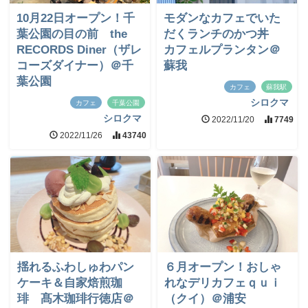
10月22日オープン！千
モダンなカフェでいた
葉公園の目の前 the
だくランチのかつ丼
RECORDS Diner（ザレ
カフェルプランタン＠
コーズダイナー）＠千
蘇我
葉公園
カフェ
蘇我駅
シロクマ
カフェ
千葉公園
シロクマ
2022/11/20
7749
2022/11/26
43740
揺れるふわしゅわパン
６月オープン！おしゃ
ケーキ＆自家焙煎珈
れなデリカフェｑｕｉ
琲 髙木珈琲行徳店＠
（クイ）＠浦安