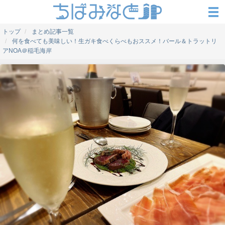
トップ
まとめ記事一覧
何を食べても美味しい！生ガキ食べくらべもおススメ！バール＆トラットリ
アNOA＠稲毛海岸