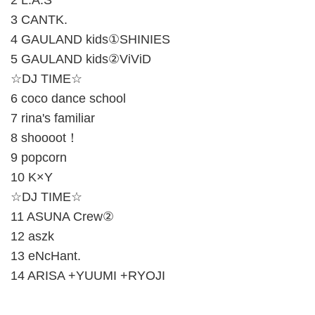
2 L.A.S
3 CANTK.
4 GAULAND kids①SHINIES
5 GAULAND kids②ViViD
☆DJ TIME☆
6 coco dance school
7 rina's familiar
8 shoooot！
9 popcorn
10 K×Y
☆DJ TIME☆
11 ASUNA Crew②
12 aszk
13 eNcHant.
14 ARISA +YUUMI +RYOJI