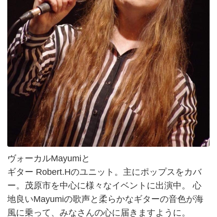
ヴォーカルMayumiと
ギター Robert.Hのユニット。主にポップスをカバ
ー。茂原市を中心に様々なイベントに出演中。 心
地良いMayumiの歌声と柔らかなギターの音色が海
風に乗って、みなさんの心に届きますように。