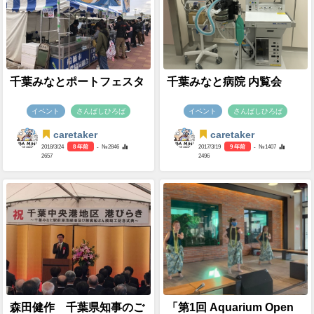
千葉みなとポートフェスタ
千葉みなと病院 内覧会
イベント
さんばしひろば
イベント
さんばしひろば
caretaker
caretaker
2018/3/24
8 年前
- №2846
2017/3/19
9 年前
- №1407
2657
2496
森田健作 千葉県知事のご
「第1回 Aquarium Open