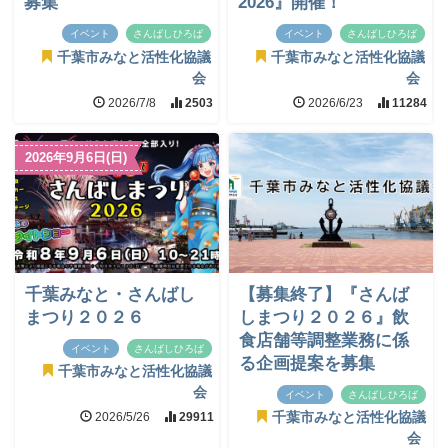
募集
2026』開催！
イベント
さんばしひろば
イベント
さんばしひろば
千葉市みなと活性化協議
千葉市みなと活性化協議
会
会
2026/7/8
2503
2026/6/23
11284
2026年9月6日(日)
千葉みなと・さんばし
【募集終了】『さんば
まつり２０２６
しまつり２０２６』飲
食店舗等調整業務に係
イベント
さんばしひろば
る企画提案を募集
千葉市みなと活性化協議
会
イベント
さんばしひろば
2026/5/26
29911
千葉市みなと活性化協議
会