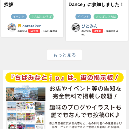
挨拶
Dance」に参加しました！
イベント
さんばしひろば
イベント
さんばしひろば
caretaker
ひとみん
2016/5/13
10 年前
- №20
3981
2024/3/31
2 年前
- №15658
990
もっと見る