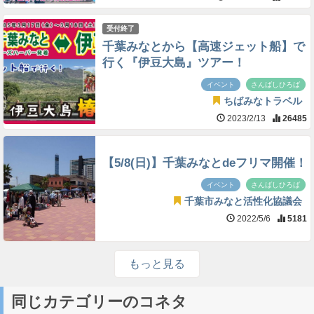
受付終了
千葉みなとから【高速ジェット船】で
行く『伊豆大島』ツアー！
イベント
さんばしひろば
ちばみなトラベル
2023/2/13
26485
【5/8(日)】千葉みなとdeフリマ開催！
イベント
さんばしひろば
千葉市みなと活性化協議会
2022/5/6
5181
もっと見る
同じカテゴリーのコネタ