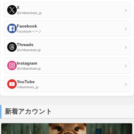
X
›
@chibaminato_jp
Facebook
›
Facebookページ
Threads
›
@chibaminato.jp
Instagram
›
@chibaminato.jp
YouTube
›
chibaminato_jp
新着アカウント