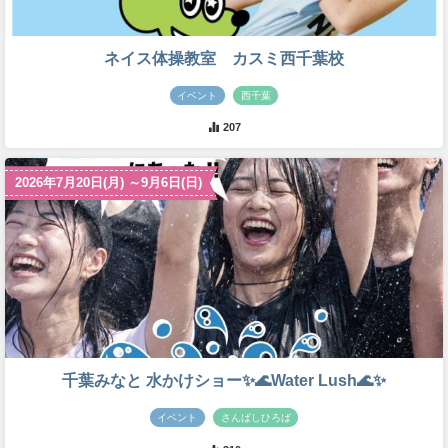
ネイス体操教室 カスミ西千葉校
イベント
西千葉
207
2026年7月20日(月) ～9月6日(日)
千葉みなと 水かけショー✨🌊Water Lush🌊✨
イベント
さんばしひろば