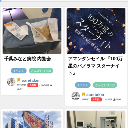
千葉みなと病院 内覧会
アマンダンセイル 『100万
星のパノラマ スターナイ
イベント
さんばしひろば
ト』
caretaker
イベント
さんばしひろば
2017/3/19
9 年前
- №1403
3170
caretaker
2018/5/7
8 年前
- №3261
2690