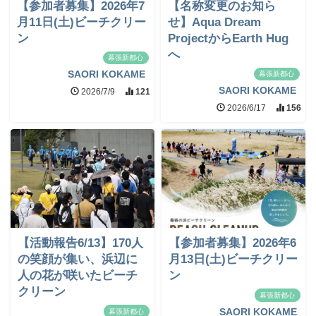
【参加者募集】2026年7
【名称変更のお知ら
月11日(土)ビーチクリー
せ】Aqua Dream
ン
ProjectからEarth Hug
へ
幕張新都心
SAORI KOKAME
幕張新都心
SAORI KOKAME
2026/7/9
121
2026/6/17
156
【活動報告6/13】170人
【参加者募集】2026年6
の笑顔が集い、浜辺に
月13日(土)ビーチクリー
人の花が咲いたビーチ
ン
クリーン
幕張新都心
SAORI KOKAME
幕張新都心