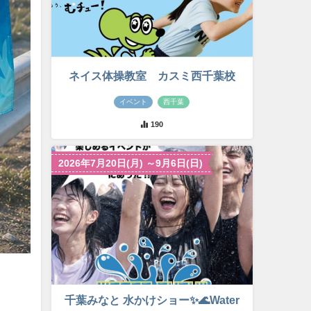
ネイス体操教室 カスミ西千葉校
イベント
西千葉
190
2026年7月20日(月) ～9月6日(日)
千葉みなと 水かけショー✨🌊Water