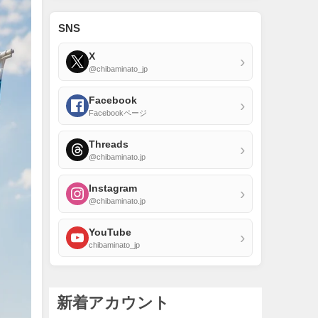
SNS
X
›
@chibaminato_jp
Facebook
›
Facebookページ
Threads
›
@chibaminato.jp
Instagram
›
@chibaminato.jp
YouTube
›
chibaminato_jp
新着アカウント