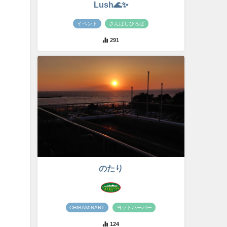
Lush🌊✨
イベント
さんばしひろば
291
のたり
CHIBAMINART
ヨットハーバー
124