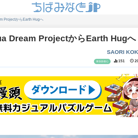
rojectからEarth Hugへ
eam ProjectからEarth Hugへ
SAORI KO
151
20
幕張新都心