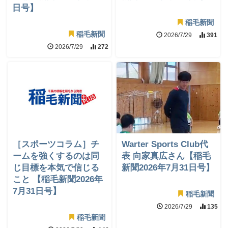
日号】
稲毛新聞
稲毛新聞
2026/7/29
391
2026/7/29
272
［スポーツコラム］チ
Warter Sports Club代
ームを強くするのは同
表 向家真広さん【稲毛
じ目標を本気で信じる
新聞2026年7月31日号】
こと 【稲毛新聞2026年
7月31日号】
稲毛新聞
2026/7/29
135
稲毛新聞