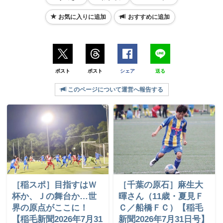
お気に入りに追加
おすすめに追加
ポスト
ポスト
シェア
送る
このページについて運営へ報告する
［稲スポ］目指すはＷ
［千葉の原石］麻生大
杯か、Ｊの舞台か…世
暉さん（11歳・夏見Ｆ
界の原点がここに！
Ｃ／船橋ＦＣ）【稲毛
【稲毛新聞2026年7月31
新聞2026年7月31日号】