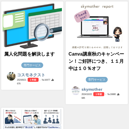
属人化問題を解決します
Canva講座秋のキャンペー
ン！ご好評につき、１１月
専門サービス
中は１０％オフ
コスモネクスト
専門サービス
2024/8/21
1 年前
- №16477
676
skymother
2024/10/22
1 年前
- №16880
685