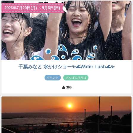
2026年7月20日(月) ～9月6日(日)
千葉みなと 水かけショー✨🌊Water Lush🌊✨
イベント
さんばしひろば
305