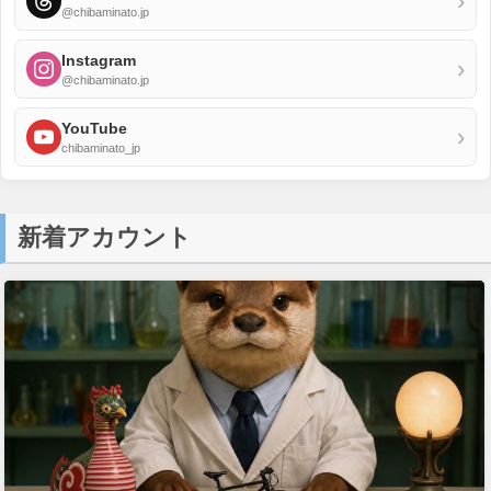
›
@chibaminato.jp
Instagram
›
@chibaminato.jp
YouTube
›
chibaminato_jp
新着アカウント