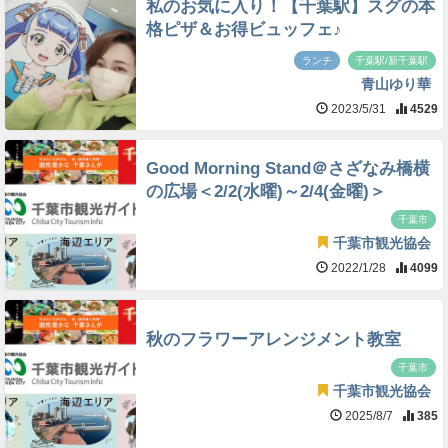
私のお気に入り！【千葉駅】スグの本
格ピザ＆お得ビュッフェ♪
ランチ
千葉駅/新千葉駅
青山ゆり華
2023/5/31
4529
Good Morning Stand＠さざなみ橋横
の広場＜2/2(水曜)～2/4(金曜)＞
千葉市
千葉市観光協会
2022/1/28
4099
秋のフラワーアレンジメント教室
千葉市
千葉市観光協会
2025/8/7
385