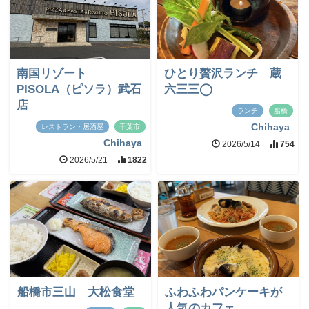
南国リゾート
ひとり贅沢ランチ 蔵
PISOLA（ピソラ）武石
六三三◯
店
ランチ
船橋
Chihaya
レストラン・居酒屋
千葉市
Chihaya
2026/5/14
754
2026/5/21
1822
船橋市三山 大松食堂
ふわふわパンケーキが
人気のカフェ