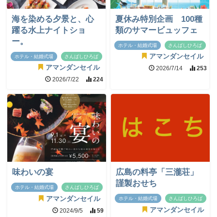
海を染める夕景と、心
夏休み特別企画 100種
躍る水上ナイトショ
類のサマービュッフェ
ー。
ホテル・結婚式場
さんばしひろば
アマンダンセイル
ホテル・結婚式場
さんばしひろば
アマンダンセイル
2026/7/14
253
2026/7/22
224
味わいの宴
広島の料亭「三瀧荘」
謹製おせち
ホテル・結婚式場
さんばしひろば
アマンダンセイル
ホテル・結婚式場
さんばしひろば
アマンダンセイル
2024/9/5
59