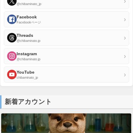
›
@chibaminato_jp
Facebook
›
Facebookページ
Threads
›
@chibaminato.jp
Instagram
›
@chibaminato.jp
YouTube
›
chibaminato_jp
新着アカウント