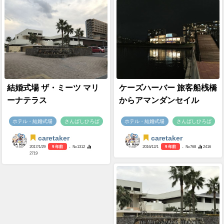
結婚式場 ザ・ミーツ マリ
ケーズハーバー 旅客船桟橋
ーナテラス
からアマンダンセイル
ホテル・結婚式場
さんばしひろば
ホテル・結婚式場
さんばしひろば
caretaker
caretaker
2017/1/29
9 年前
- №1312
2016/12/1
9 年前
- №768
2416
2719