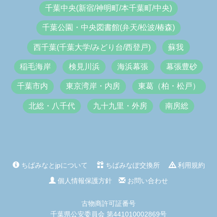
千葉中央(新宿/神明町/本千葉町/中央)
千葉公園・中央図書館(弁天/松波/椿森)
西千葉(千葉大学/みどり台/西登戸)
蘇我
稲毛海岸
検見川浜
海浜幕張
幕張豊砂
千葉市内
東京湾岸・内房
東葛（柏・松戸）
北総・八千代
九十九里・外房
南房総
ちばみなとjpについて
ちばみなぽ交換所
利用規約
個人情報保護方針
お問い合わせ
古物商許可証番号
千葉県公安委員会 第441010002869号