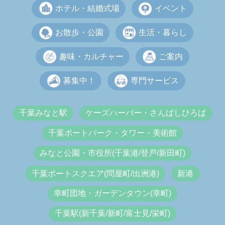
ホテル・結婚式場
イベント
お散歩・公園
生活・暮らし
趣味・カルチャー
ご案内
募集中！
専門サービス
千葉みなと駅
ケーズハーバー・さんばしひろば
千葉ポートパーク・タワー・美術館
みなと公園・市役所(千葉港/登戸/新田町)
千葉ポートスクエア(問屋町/出洲港)
新港
幸町団地・ガーデンタウン(幸町)
千葉駅(新千葉/新町/富士見/栄町)