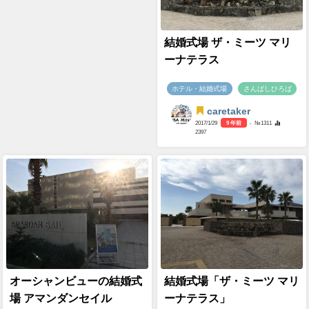
結婚式場 ザ・ミーツ マリ
ーナテラス
ホテル・結婚式場
さんばしひろば
caretaker
2017/1/29
9 年前
- №1311
2397
オーシャンビューの結婚式
結婚式場「ザ・ミーツ マリ
場 アマンダンセイル
ーナテラス」