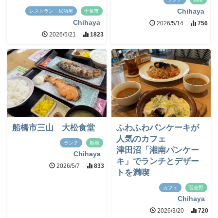
Chihaya
レストラン・居酒屋
千葉市
Chihaya
2026/5/14
756
2026/5/21
1823
船橋市三山 大松食堂
ふわふわパンケーキが
人気のカフェ
ランチ
船橋
津田沼「湘南パンケー
Chihaya
キ」でランチとデザー
2026/5/7
833
トを満喫
カフェ
習志野
Chihaya
2026/3/20
720