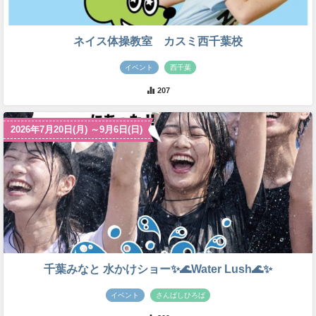
ネイス体操教室 カスミ西千葉校
イベント
西千葉
207
2026年7月20日(月) ～9月6日(日)
千葉みなと 水かけショー✨🌊Water Lush🌊✨
イベント
さんばしひろば