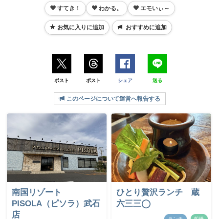
すてき！
わかる。
エモいぃ～
お気に入りに追加
おすすめに追加
ポスト
ポスト
シェア
送る
このページについて運営へ報告する
南国リゾート
ひとり贅沢ランチ 蔵
PISOLA（ピソラ）武石
六三三◯
店
ランチ
船橋