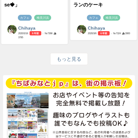
se🍓」
ランのケーキ
カフェ
検見川浜
カフェ
検見川浜
Chihaya
Chihaya
2020/3/16
6 年前
- №7398
2020/3/6
6 年前
- №7324
2800
3785
もっと見る