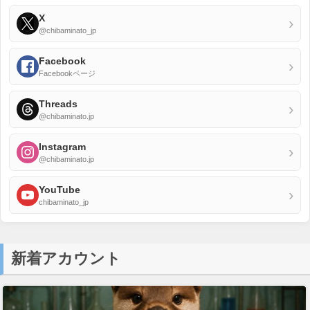
X
›
@chibaminato_jp
Facebook
›
Facebookページ
Threads
›
@chibaminato.jp
Instagram
›
@chibaminato.jp
YouTube
›
chibaminato_jp
新着アカウント