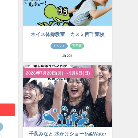
ネイス体操教室 カスミ西千葉校
イベント
西千葉
224
2026年7月20日(月) ～9月6日(日)
千葉みなと 水かけショー✨🌊Water