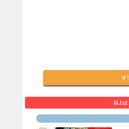
オ
以上は