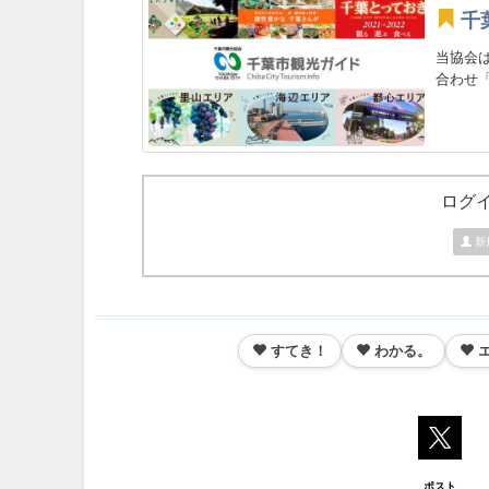
千
当協会
合わせ「
ログ
新
すてき！
わかる。
ポスト