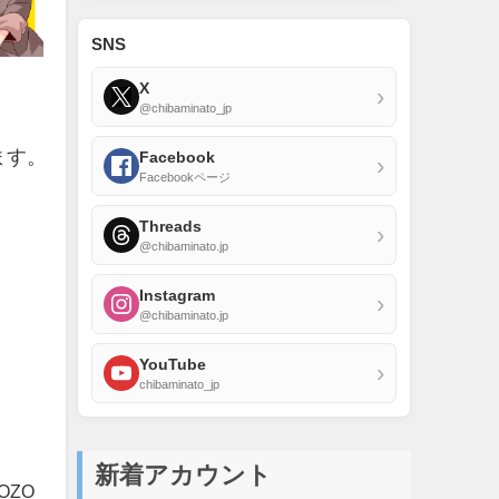
SNS
X
›
@chibaminato_jp
ます。
Facebook
›
Facebookページ
Threads
›
@chibaminato.jp
Instagram
›
@chibaminato.jp
YouTube
›
chibaminato_jp
新着アカウント
OZO