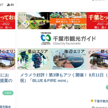
8/7
44
業にお
メラメラ好評！第3弾もアツく開催！ 8月11日
画提案の
祝）「BLUE＆FIRE mini」
千葉市
千葉市観
観光協会