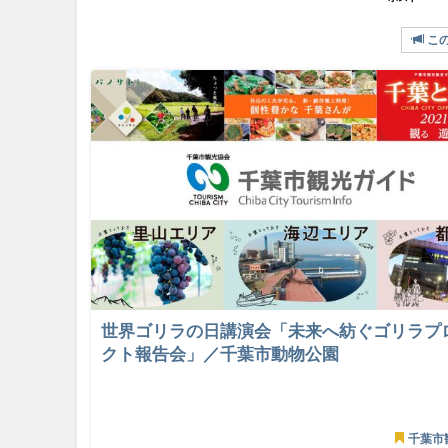
こ
世界ゴリラの日講演会「未来へ紡ぐゴリラプ
クト報告会」／千葉市動物公園
千葉市