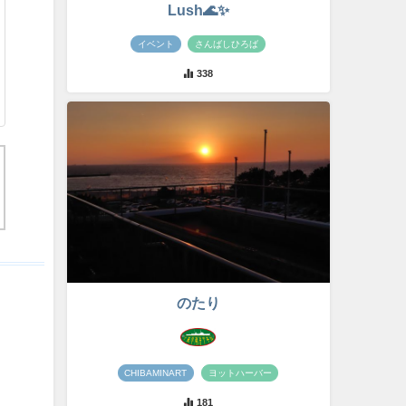
Lush🌊✨
イベント
さんばしひろば
338
のたり
CHIBAMINART
ヨットハーバー
181