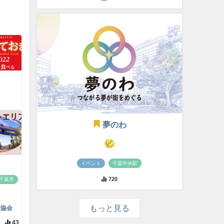
夢のわ
イベント
千葉中央駅
720
千葉市
もっと見る
光協会
43