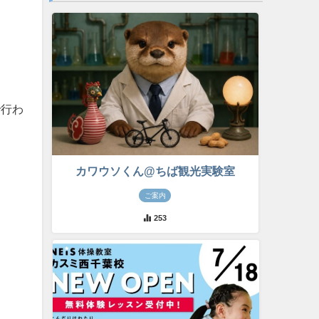
で行わ
カワウソくん@ちば観光実験室
ご案内
253