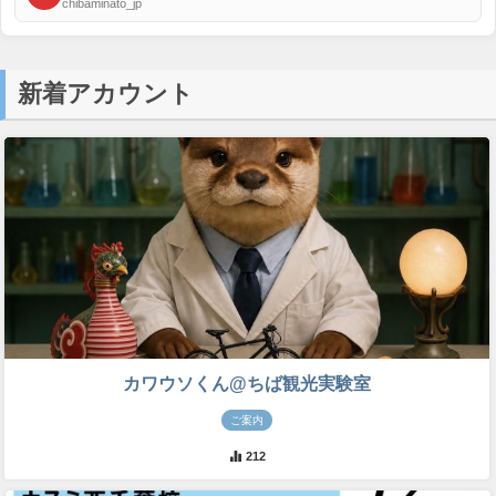
chibaminato_jp
新着アカウント
カワウソくん@ちば観光実験室
ご案内
212