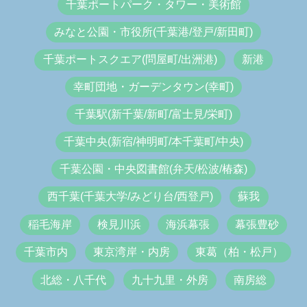
千葉ポートパーク・タワー・美術館
みなと公園・市役所(千葉港/登戸/新田町)
千葉ポートスクエア(問屋町/出洲港)
新港
幸町団地・ガーデンタウン(幸町)
千葉駅(新千葉/新町/富士見/栄町)
千葉中央(新宿/神明町/本千葉町/中央)
千葉公園・中央図書館(弁天/松波/椿森)
西千葉(千葉大学/みどり台/西登戸)
蘇我
稲毛海岸
検見川浜
海浜幕張
幕張豊砂
千葉市内
東京湾岸・内房
東葛（柏・松戸）
北総・八千代
九十九里・外房
南房総