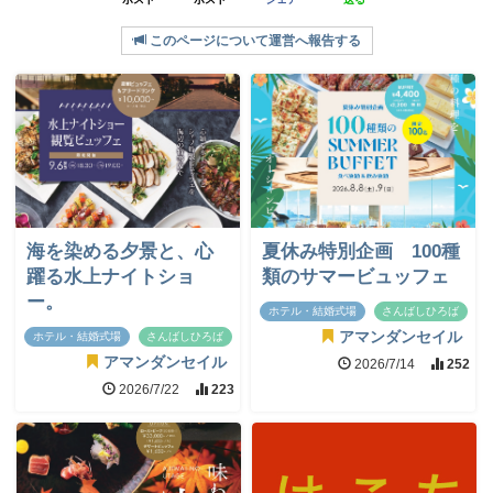
このページについて運営へ報告する
海を染める夕景と、心
夏休み特別企画 100種
躍る水上ナイトショ
類のサマービュッフェ
ー。
ホテル・結婚式場
さんばしひろば
アマンダンセイル
ホテル・結婚式場
さんばしひろば
アマンダンセイル
2026/7/14
252
2026/7/22
223