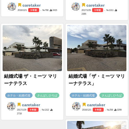
caretaker
caretaker
2016/12/1
9 年前
- №768
2415
2017/1/29
9 年前
- №1311
2395
結婚式場 ザ・ミーツ マリ
結婚式場「ザ・ミーツ マリ
ーナテラス
ーナテラス」
ホテル・結婚式場
さんばしひろば
ホテル・結婚式場
さんばしひろば
caretaker
caretaker
2017/1/29
9 年前
- №1312
2016/12/1
9 年前
- №258
3299
2718