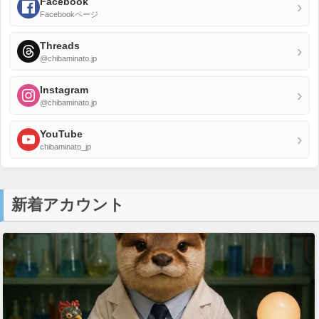
Facebook
›
Facebookページ
Threads
›
@chibaminato.jp
Instagram
›
@chibaminato.jp
YouTube
›
chibaminato_jp
新着アカウント