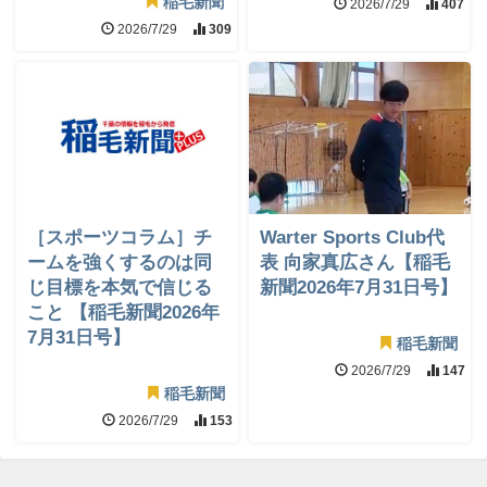
稲毛新聞
2026/7/29
407
2026/7/29
309
［スポーツコラム］チ
Warter Sports Club代
ームを強くするのは同
表 向家真広さん【稲毛
じ目標を本気で信じる
新聞2026年7月31日号】
こと 【稲毛新聞2026年
7月31日号】
稲毛新聞
2026/7/29
147
稲毛新聞
2026/7/29
153