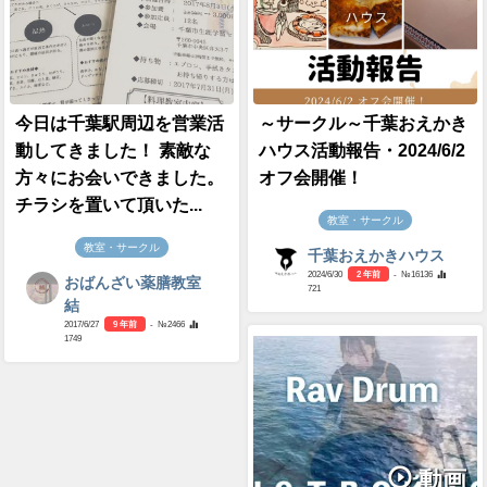
今日は千葉駅周辺を営業活
～サークル～千葉おえかき
動してきました！ 素敵な
ハウス活動報告・2024/6/2
方々にお会いできました。
オフ会開催！
チラシを置いて頂いた...
教室・サークル
教室・サークル
千葉おえかきハウス
2024/6/30
2 年前
- №16136
おばんざい薬膳教室
721
結
2017/6/27
9 年前
- №2466
1749
動画