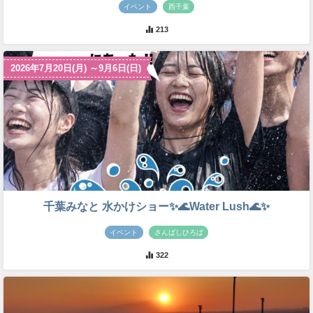
イベント
西千葉
213
2026年7月20日(月) ～9月6日(日)
千葉みなと 水かけショー✨🌊Water Lush🌊✨
イベント
さんばしひろば
322