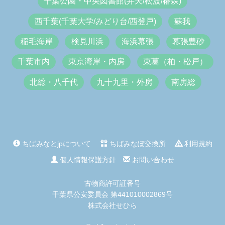
千葉公園・中央図書館(弁天/松波/椿森)
西千葉(千葉大学/みどり台/西登戸)
蘇我
稲毛海岸
検見川浜
海浜幕張
幕張豊砂
千葉市内
東京湾岸・内房
東葛（柏・松戸）
北総・八千代
九十九里・外房
南房総
ちばみなとjpについて
ちばみなぽ交換所
利用規約
個人情報保護方針
お問い合わせ
古物商許可証番号
千葉県公安委員会 第441010002869号
株式会社せひら