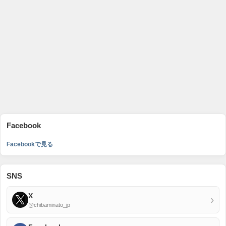
Facebook
Facebookで見る
SNS
X
›
@chibaminato_jp