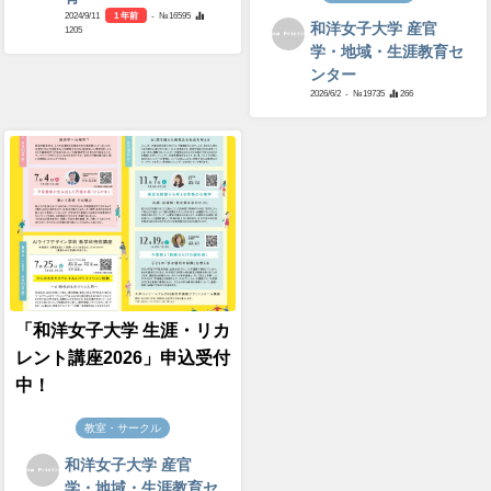
2024/9/11
1 年前
- №16595
和洋女子大学 産官
1205
学・地域・生涯教育セ
ンター
2026/6/2
- №19735
266
「和洋女子大学 生涯・リカ
レント講座2026」申込受付
中！
教室・サークル
和洋女子大学 産官
学・地域・生涯教育セ