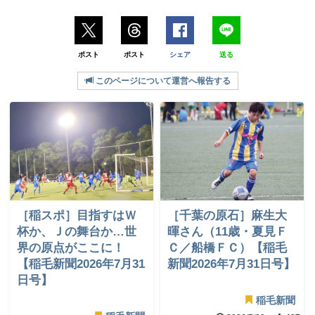
ポスト
ポスト
シェア
送る
このページについて運営へ報告する
［稲スポ］目指すはＷ
［千葉の原石］麻生大
杯か、Ｊの舞台か…世
暉さん（11歳・夏見Ｆ
界の原点がここに！
Ｃ／船橋ＦＣ）【稲毛
【稲毛新聞2026年7月31
新聞2026年7月31日号】
日号】
稲毛新聞