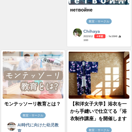
нетвойне
教室・サークル
Chihaya
2022/3/12
4 年前
- №10846
1630
モンテッソーリ教育とは？
【和洋女子大学】浴衣を一
から手縫いで仕立てる「浴
教室・サークル
衣制作講座」を開催します
AI時代に向けた幼児教
教室・サークル
育