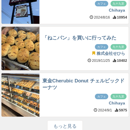
カフェ
九十九里
Chihaya
2024/8/16
10954
「ねこパン」を買いに行ってみた
カフェ
九十九里
株式会社せひら
2019/11/25
10402
東金Cherubic Donut チェルビックド
ーナツ
カフェ
九十九里
Chihaya
2024/9/1
5975
もっと見る