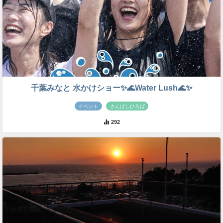
千葉みなと 水かけショー✨🌊Water Lush🌊✨
イベント
さんばしひろば
292