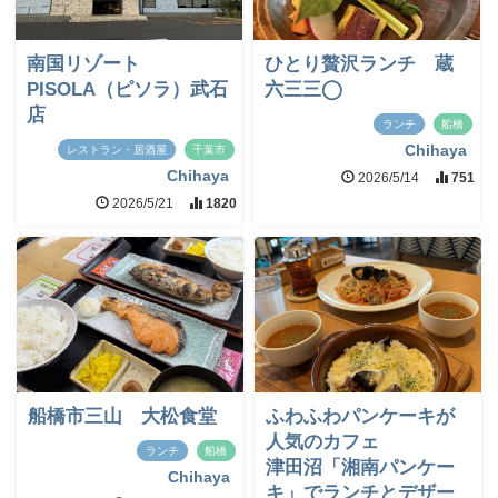
南国リゾート
ひとり贅沢ランチ 蔵
PISOLA（ピソラ）武石
六三三◯
店
ランチ
船橋
Chihaya
レストラン・居酒屋
千葉市
Chihaya
2026/5/14
751
2026/5/21
1820
船橋市三山 大松食堂
ふわふわパンケーキが
人気のカフェ
ランチ
船橋
津田沼「湘南パンケー
Chihaya
キ」でランチとデザー