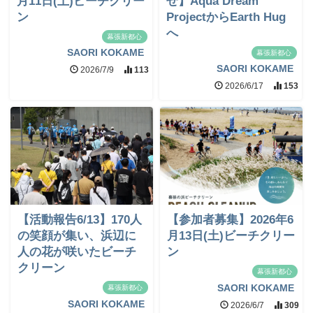
月11日(土)ビーチクリー
せ】Aqua Dream
ン
ProjectからEarth Hug
へ
幕張新都心
SAORI KOKAME
幕張新都心
SAORI KOKAME
2026/7/9
113
2026/6/17
153
【活動報告6/13】170人
【参加者募集】2026年6
の笑顔が集い、浜辺に
月13日(土)ビーチクリー
人の花が咲いたビーチ
ン
クリーン
幕張新都心
SAORI KOKAME
幕張新都心
SAORI KOKAME
2026/6/7
309