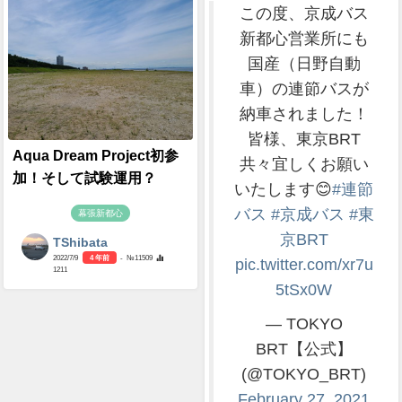
この度、京成バス
新都心営業所にも
国産（日野自動
車）の連節バスが
納車されました！
皆様、東京BRT
Aqua Dream Project初参
共々宜しくお願い
加！そして試験運用？
いたします😊
#連節
バス
#京成バス
#東
幕張新都心
京BRT
TShibata
2022/7/9
4 年前
- №11509
pic.twitter.com/xr7u
1211
5tSx0W
— TOKYO
BRT【公式】
(@TOKYO_BRT)
February 27, 2021