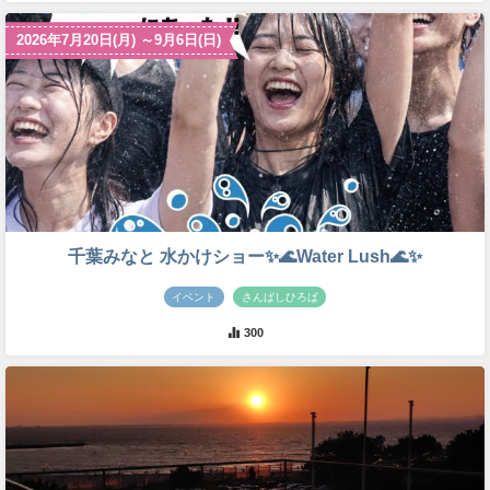
2026年7月20日(月) ～9月6日(日)
千葉みなと 水かけショー✨🌊Water Lush🌊✨
イベント
さんばしひろば
300