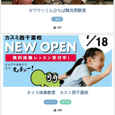
カワウソくん@ちば観光実験室
ご案内
197
ネイス体操教室 カスミ西千葉校
イベント
西千葉
198