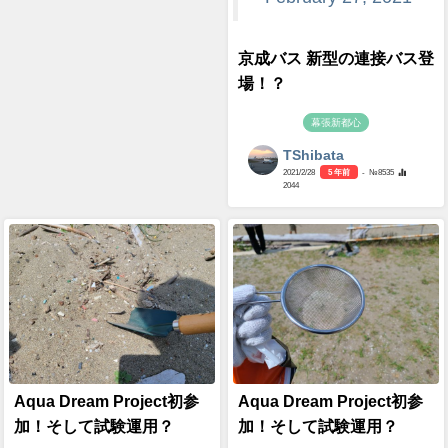
京成バス 新型の連接バス登
場！？
幕張新都心
TShibata
2021/2/28
5 年前
- №8535
2044
Aqua Dream Project初参
Aqua Dream Project初参
加！そして試験運用？
加！そして試験運用？