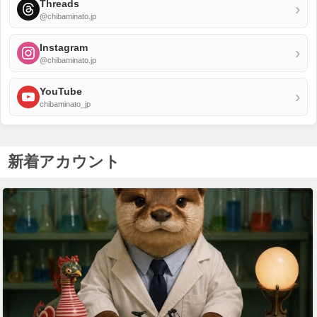
Threads
›
@chibaminato.jp
Instagram
›
@chibaminato.jp
YouTube
›
chibaminato_jp
新着アカウント