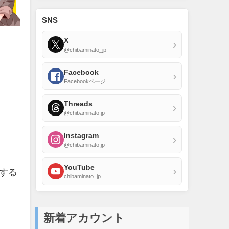
SNS
X
›
@chibaminato_jp
Facebook
›
Facebookページ
Threads
›
@chibaminato.jp
Instagram
›
@chibaminato.jp
YouTube
›
躍する
chibaminato_jp
新着アカウント