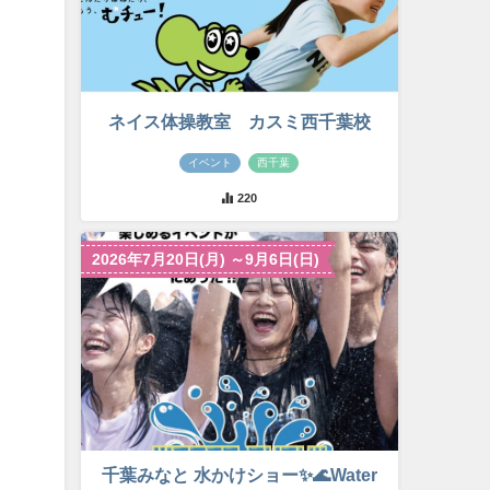
ネイス体操教室 カスミ西千葉校
イベント
西千葉
220
2026年7月20日(月) ～9月6日(日)
千葉みなと 水かけショー✨🌊Water