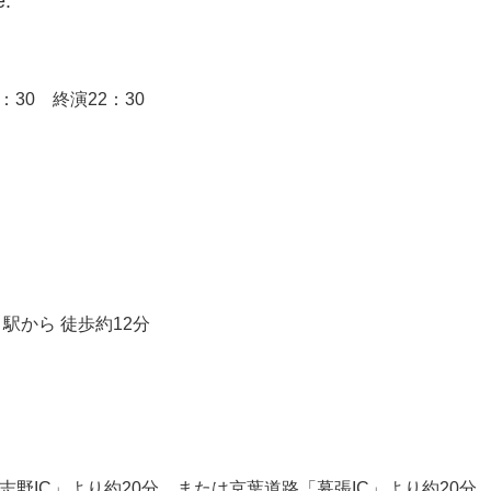
e.
9：30 終演22：30
駅から 徒歩約12分
野IC」より約20分、または京葉道路「幕張IC」より約20分