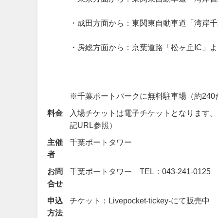
・成田方面から：東関東自動車道「湾岸千葉
・房総方面から：京葉道路「松ヶ丘IC」よ
※千葉ポートパークに無料駐車場（約240
料金
入場チケットは電子チケットとなります。 大
記URL参照）
主催
千葉ポートタワー
者
お問
千葉ポートタワー TEL：043‐241-0125
合せ
申込
チケット：Livepocket-tickey-にて販売中
方法