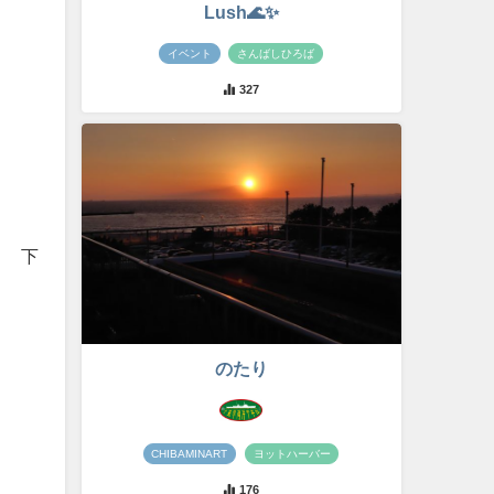
Lush🌊✨
イベント
さんばしひろば
327
り 下
のたり
CHIBAMINART
ヨットハーバー
176