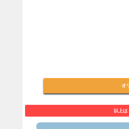
オ
以上は