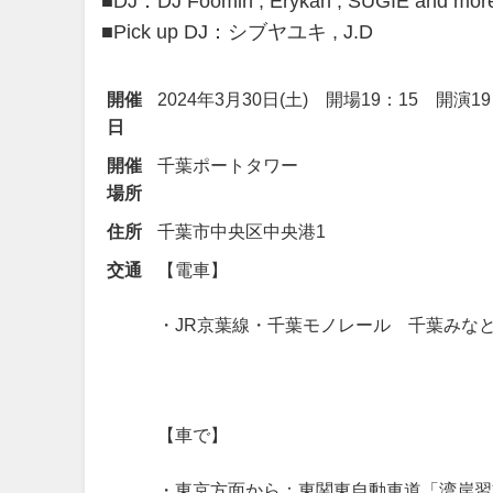
■DJ：DJ Foomin , Erykah , SUGIE and mor
■Pick up DJ：シブヤユキ , J.D
開催
2024年3月30日(土) 開場19：15 開演1
日
開催
千葉ポートタワー
場所
住所
千葉市中央区中央港1
交通
【電車】
・JR京葉線・千葉モノレール 千葉みなと
【車で】
・東京方面から：東関東自動車道「湾岸習志