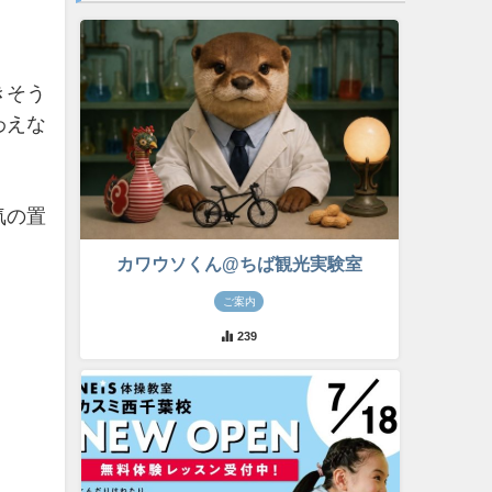
きそう
わえな
気の置
カワウソくん@ちば観光実験室
ご案内
239