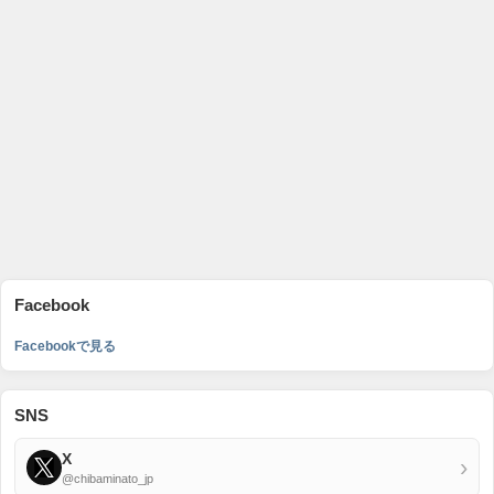
Facebook
Facebookで見る
SNS
X
›
@chibaminato_jp