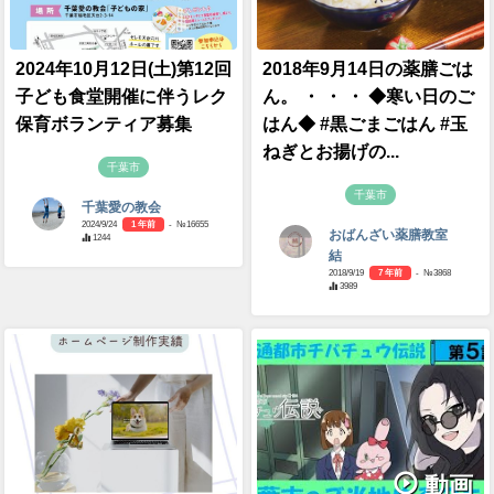
2024年10月12日(土)第12回
2018年9月14日の薬膳ごは
子ども食堂開催に伴うレク
ん。 ・ ・ ・ ◆寒い日のご
保育ボランティア募集
はん◆ #黒ごまごはん #玉
ねぎとお揚げの...
千葉市
千葉市
千葉愛の教会
2024/9/24
1 年前
- №16655
おばんざい薬膳教室
1244
結
2018/9/19
7 年前
- №3868
3989
動画