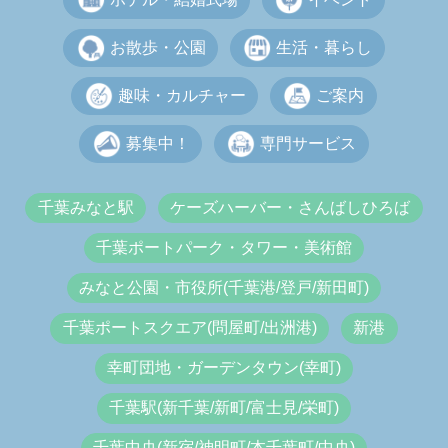
お散歩・公園
生活・暮らし
趣味・カルチャー
ご案内
募集中！
専門サービス
千葉みなと駅
ケーズハーバー・さんばしひろば
千葉ポートパーク・タワー・美術館
みなと公園・市役所(千葉港/登戸/新田町)
千葉ポートスクエア(問屋町/出洲港)
新港
幸町団地・ガーデンタウン(幸町)
千葉駅(新千葉/新町/富士見/栄町)
千葉中央(新宿/神明町/本千葉町/中央)