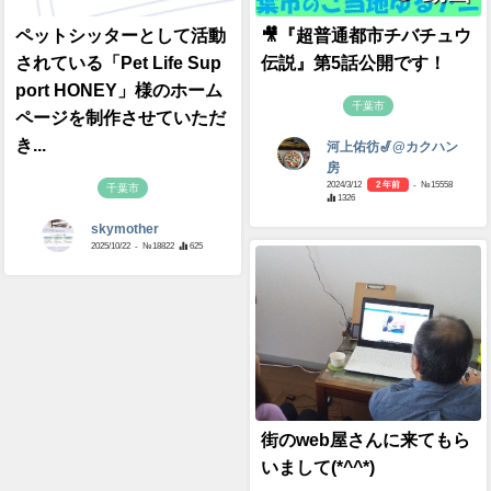
ペットシッターとして活動
🎥『超普通都市チバチュウ
されている「Pet Life Sup
伝説』第5話公開です！
port HONEY」様のホーム
千葉市
ページを制作させていただ
き...
河上佑彷🎷@カクハン
房
2024/3/12
2 年前
- №15558
千葉市
1326
skymother
2025/10/22
- №18822
625
街のweb屋さんに来てもら
いまして(*^^*)