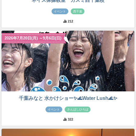
ネイス体操教室 カスミ西千葉校
イベント
西千葉
212
2026年7月20日(月) ～9月6日(日)
千葉みなと 水かけショー✨🌊Water Lush🌊✨
イベント
さんばしひろば
322