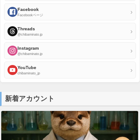
Facebook
›
Facebookページ
Threads
›
@chibaminato.jp
Instagram
›
@chibaminato.jp
YouTube
›
chibaminato_jp
新着アカウント