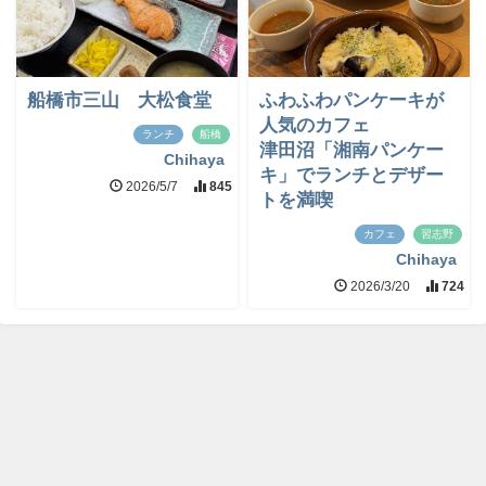
船橋市三山 大松食堂
ふわふわパンケーキが
人気のカフェ
ランチ
船橋
津田沼「湘南パンケー
Chihaya
キ」でランチとデザー
2026/5/7
845
トを満喫
カフェ
習志野
Chihaya
2026/3/20
724