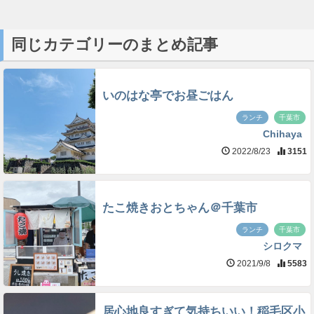
同じカテゴリーのまとめ記事
いのはな亭でお昼ごはん
ランチ
千葉市
Chihaya
2022/8/23
3151
たこ焼きおとちゃん＠千葉市
ランチ
千葉市
シロクマ
2021/9/8
5583
居心地良すぎて気持ちいい！稲毛区小