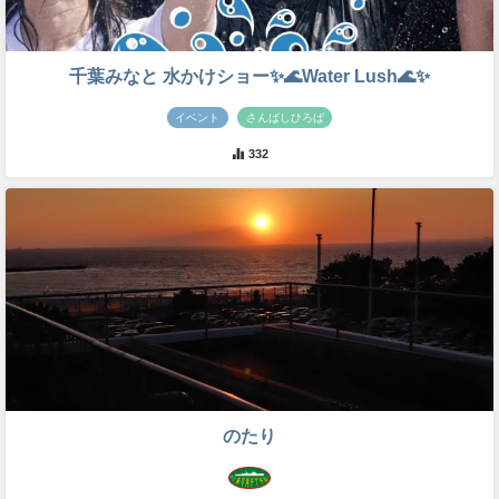
千葉みなと 水かけショー✨🌊Water Lush🌊✨
イベント
さんばしひろば
332
のたり