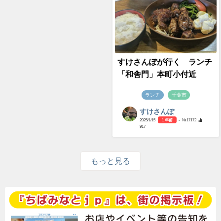
すけさんぽが行く ランチ
「和舎門」本町小付近
ランチ
千葉市
すけさんぽ
2025/1/15
1 年前
- №17172
917
もっと見る