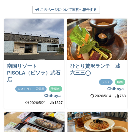
このページについて運営へ報告する
南国リゾート
ひとり贅沢ランチ 蔵
PISOLA（ピソラ）武石
六三三◯
店
ランチ
船橋
Chihaya
レストラン・居酒屋
千葉市
Chihaya
2026/5/14
763
2026/5/21
1827