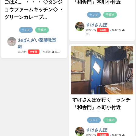
ごはん。 ・ ・ ・ ◇タンジ
「和舎門」本町小付近
ョウファームキッチン◇ ・
ランチ
千葉市
グリーンカレープ...
すけさんぽ
ランチ
千葉市
2025/1/15
1 年前
- №17175
911
おばんざい薬膳教室
結
2017/8/4
9 年前
- №2498
2971
すけさんぽが行く ランチ
「和舎門」本町小付近
ランチ
千葉市
すけさんぽ
2025/1/15
1 年前
- №17174