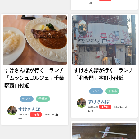
870
すけさんぽが行く ランチ
すけさんぽが行く ランチ
「ムッシュゴルジェ」千葉
「和舎門」本町小付近
駅西口付近
ランチ
千葉市
ランチ
千葉市
すけさんぽ
2025/1/15
1 年前
- №17171
すけさんぽ
1178
2025/1/15
1 年前
- №17168
825