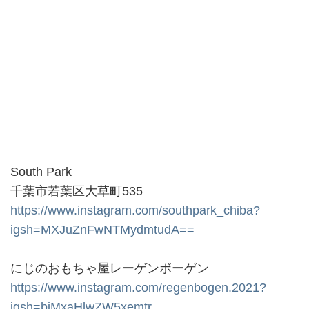
South Park
千葉市若葉区大草町535
https://www.instagram.com/southpark_chiba?
igsh=MXJuZnFwNTMydmtudA==
にじのおもちゃ屋レーゲンボーゲン
https://www.instagram.com/regenbogen.2021?
igsh=bjMxaHlwZW5xemtr