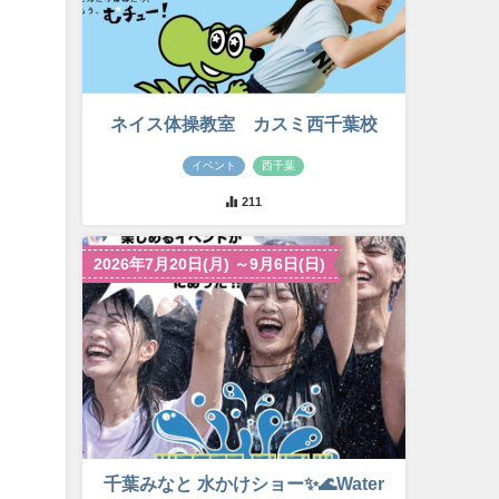
ネイス体操教室 カスミ西千葉校
イベント
西千葉
211
2026年7月20日(月) ～9月6日(日)
千葉みなと 水かけショー✨🌊Water