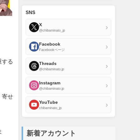
SNS
X
›
@chibaminato_jp
。
Facebook
›
Facebookページ
重する
Threads
›
@chibaminato.jp
Instagram
›
@chibaminato.jp
。寄せ
YouTube
›
chibaminato_jp
ま
新着アカウント