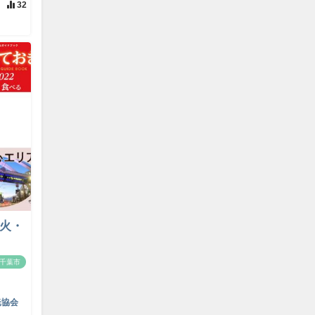
32
（火・
千葉市
光協会