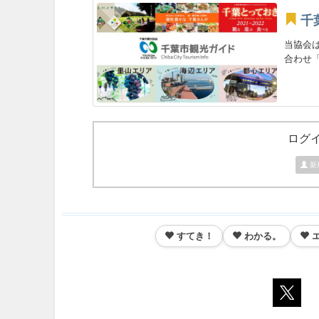
千
当協会
合わせ「
ログ
新
すてき！
わかる。