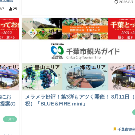
観光協会
2026/8/7
8/7
25
業にお
メラメラ好評！第3弾もアツく開催！ 8月11日
画提案の
祝）「BLUE＆FIRE mini」
千葉市
千葉市観