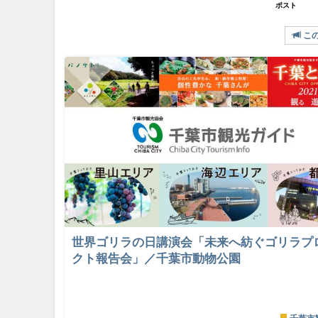
ポスト
こ
世界ゴリラの日講演会「未来へ紡ぐゴリラプ
クト報告会」／千葉市動物公園