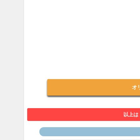
オ
以上は