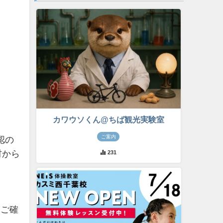
カワウソくん@ちば観光実験室
ご案内
認の
材から
231
をご確