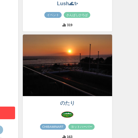
Lush🌊✨
イベント
さんばしひろば
319
のたり
CHIBAMINART
ヨットハーバー
163