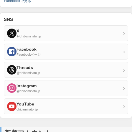
Facebookで見る
SNS
X
›
@chibaminato_jp
Facebook
›
Facebookページ
Threads
›
@chibaminato.jp
Instagram
›
@chibaminato.jp
YouTube
›
chibaminato_jp