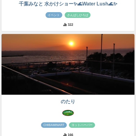
千葉みなと 水かけショー✨🌊Water Lush🌊✨
イベント
さんばしひろば
322
のたり
CHIBAMINART
ヨットハーバー
166