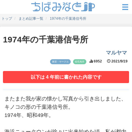
トップ
まとめ記事一覧
1974年の千葉港信号所
1974年の千葉港信号所
マルヤマ
6952
2021/9/19
教室・サークル
稲毛海岸
以下は 4 年前に書かれた内容です
またまた我が家の懐かし写真から引き出しました、
キノコの形の千葉港信号所。
1974年、昭和49年。
海浜ニュータウンが徐々に出来始めた頃、私が都内