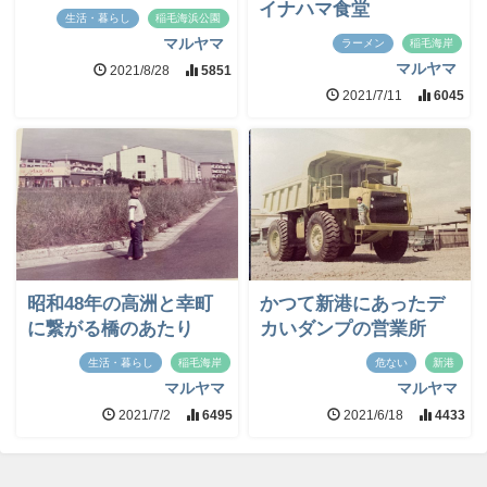
イナハマ食堂
生活・暮らし
稲毛海浜公園
マルヤマ
ラーメン
稲毛海岸
マルヤマ
2021/8/28
5851
2021/7/11
6045
昭和48年の高洲と幸町
かつて新港にあったデ
に繋がる橋のあたり
カいダンプの営業所
生活・暮らし
稲毛海岸
危ない
新港
マルヤマ
マルヤマ
2021/7/2
6495
2021/6/18
4433