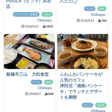
PISOLA（ピソラ）武石
六三三◯
店
ランチ
船橋
Chihaya
レストラン・居酒屋
千葉市
Chihaya
2026/5/14
765
2026/5/21
1833
船橋市三山 大松食堂
ふわふわパンケーキが
人気のカフェ
ランチ
船橋
津田沼「湘南パンケー
Chihaya
キ」でランチとデザー
2026/5/7
848
トを満喫
カフェ
習志野
Chihaya