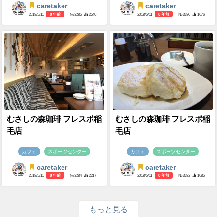
caretaker
caretaker
2018/5/11
8 年前
- №3285
2540
2018/5/11
8 年前
- №3280
1676
むさしの森珈琲 フレスポ稲
むさしの森珈琲 フレスポ稲
毛店
毛店
カフェ
スポーツセンター
カフェ
スポーツセンター
caretaker
caretaker
2018/5/11
8 年前
- №3284
2217
2018/5/11
8 年前
- №3282
1685
もっと見る