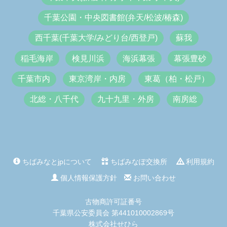
千葉公園・中央図書館(弁天/松波/椿森)
西千葉(千葉大学/みどり台/西登戸)
蘇我
稲毛海岸
検見川浜
海浜幕張
幕張豊砂
千葉市内
東京湾岸・内房
東葛（柏・松戸）
北総・八千代
九十九里・外房
南房総
ちばみなとjpについて
ちばみなぽ交換所
利用規約
個人情報保護方針
お問い合わせ
古物商許可証番号
千葉県公安委員会 第441010002869号
株式会社せひら