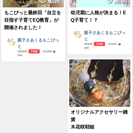
動画
動画
もこぴっと最終回「自立を
幼児期に人格が決まる！E
目指す子育てEQ教育」が
Q子育て！？
開催されました！
親子さあくるもこぴっ
と
親子さあくるもこぴっ
2023/4/6
3 年前
- №13471
と
1025
2023/3/20
3 年前
- №13269
2043
オリジナルアクセサリー雑
貨
木花咲耶姫