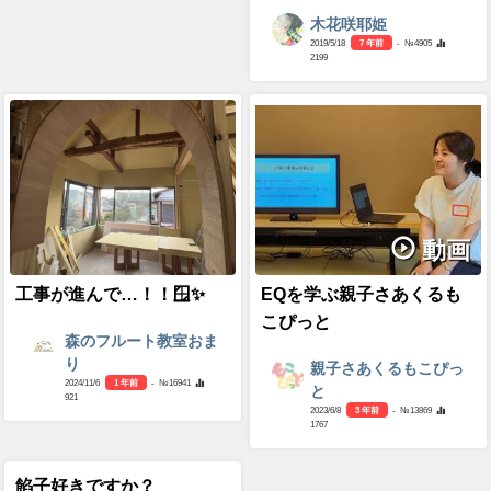
木花咲耶姫
2019/5/18
7 年前
- №4905
2199
動画
工事が進んで…！！🪟✨
EQを学ぶ親子さあくるも
こぴっと
森のフルート教室おま
り
親子さあくるもこぴっ
2024/11/6
1 年前
- №16941
と
921
2023/6/8
3 年前
- №13869
1767
餡子好きですか？