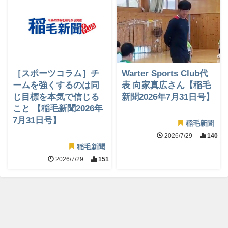
［スポーツコラム］チ
Warter Sports Club代
ームを強くするのは同
表 向家真広さん【稲毛
じ目標を本気で信じる
新聞2026年7月31日号】
こと 【稲毛新聞2026年
7月31日号】
稲毛新聞
2026/7/29
140
稲毛新聞
2026/7/29
151