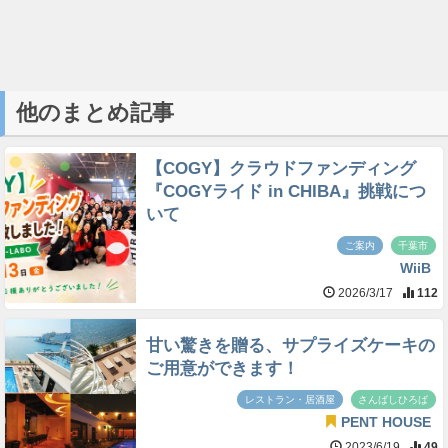
他のまとめ記事
【COGY】クラウドファンディング
『COGYライド in CHIBA』挑戦につ
いて
ご案内
千葉市
WiiB
2026/3/17
112
甘い驚きを贈る、サプライズケーキの
ご用意ができます！
レストラン・居酒屋
さんばしひろば
PENT HOUSE
2023/6/19
49