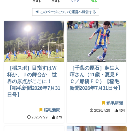
ポスト
ポスト
シェア
送る
このページについて運営へ報告する
［稲スポ］目指すはＷ
［千葉の原石］麻生大
杯か、Ｊの舞台か…世
暉さん（11歳・夏見Ｆ
界の原点がここに！
Ｃ／船橋ＦＣ）【稲毛
【稲毛新聞2026年7月31
新聞2026年7月31日号】
日号】
稲毛新聞
稲毛新聞
2026/7/29
404
2026/7/29
279