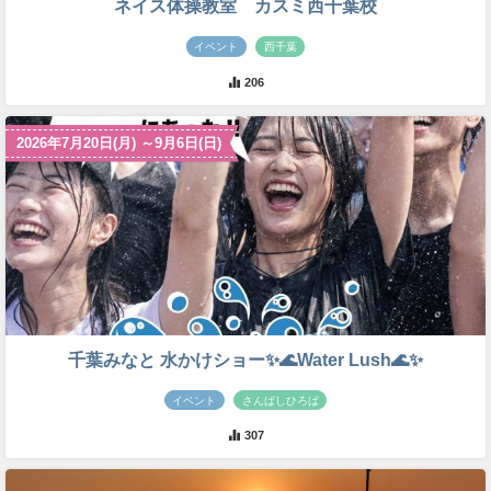
ネイス体操教室 カスミ西千葉校
イベント
西千葉
206
2026年7月20日(月) ～9月6日(日)
千葉みなと 水かけショー✨🌊Water Lush🌊✨
イベント
さんばしひろば
307