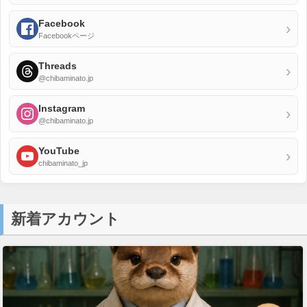
Facebook
›
Facebookページ
Threads
›
@chibaminato.jp
Instagram
›
@chibaminato.jp
YouTube
›
chibaminato_jp
新着アカウント