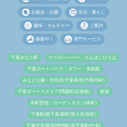
お散歩・公園
生活・暮らし
趣味・カルチャー
ご案内
募集中！
専門サービス
千葉みなと駅
ケーズハーバー・さんばしひろば
千葉ポートパーク・タワー・美術館
みなと公園・市役所(千葉港/登戸/新田町)
千葉ポートスクエア(問屋町/出洲港)
新港
幸町団地・ガーデンタウン(幸町)
千葉駅(新千葉/新町/富士見/栄町)
千葉中央(新宿/神明町/本千葉町/中央)