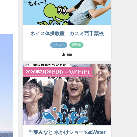
ネイス体操教室 カスミ西千葉校
イベント
西千葉
190
2026年7月20日(月) ～9月6日(日)
千葉みなと 水かけショー✨🌊Water