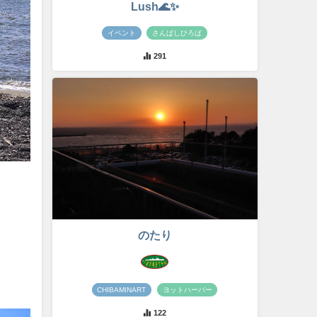
Lush🌊✨
イベント
さんばしひろば
291
のたり
CHIBAMINART
ヨットハーバー
122