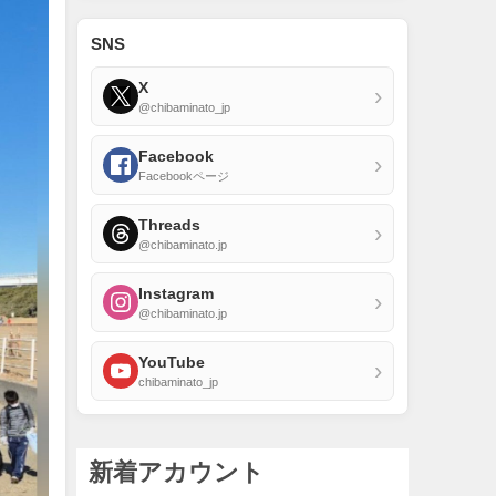
SNS
X
›
@chibaminato_jp
Facebook
›
Facebookページ
Threads
›
@chibaminato.jp
Instagram
›
@chibaminato.jp
YouTube
›
chibaminato_jp
新着アカウント