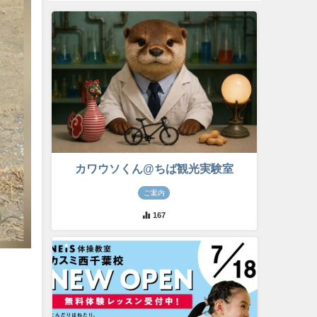
カワウソくん@ちば観光実験室
ご案内
167