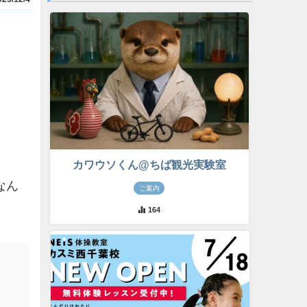
カワウソくん@ちば観光実験室
なん
ご案内
164