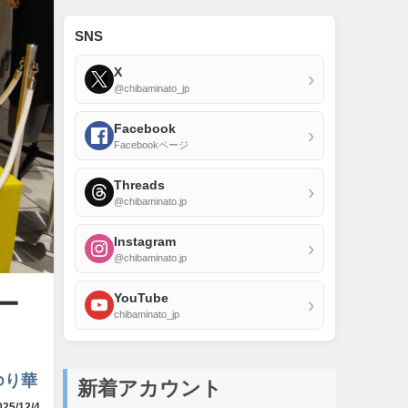
SNS
X
›
@chibaminato_jp
Facebook
›
Facebookページ
Threads
›
@chibaminato.jp
Instagram
›
@chibaminato.jp
YouTube
ー
›
chibaminato_jp
ゆり華
新着アカウント
25/12/4