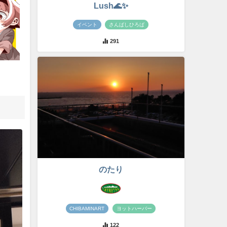
Lush🌊✨
イベント
さんばしひろば
291
のたり
CHIBAMINART
ヨットハーバー
122