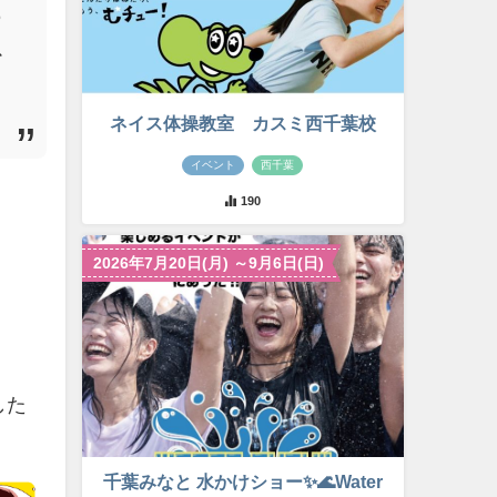
の
以
ネイス体操教室 カスミ西千葉校
”
イベント
西千葉
190
2026年7月20日(月) ～9月6日(日)
した
千葉みなと 水かけショー✨🌊Water