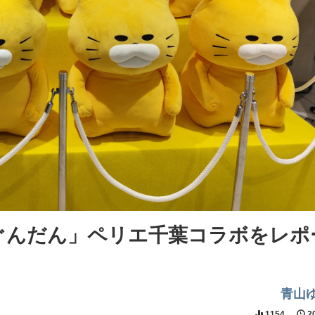
ぐんだん」ペリエ千葉コラボをレポ
青山
1154
20