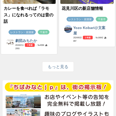
カレーを食べれば「ラモ
花見川区の新店舗情報
ス」になれるってのは昔の
レストラン・居酒屋
千葉市
話
Yozo Kobari@文案
レストラン・居酒屋
千葉市
屋
2024/9/22
1 年前
- №16642
劇団みちたか
897
2019/2/11
7 年前
- №4068
2093
もっと見る