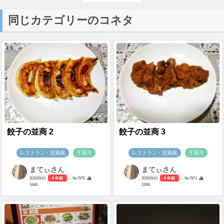
同じカテゴリーのコネタ
餃子の並商 2
餃子の並商 3
レストラン・居酒屋
千葉市
レストラン・居酒屋
千葉市
まてぃさん
まてぃさん
2020/9/10
5 年前
- №7970
2020/9/10
5 年前
- №7971
1640
1508