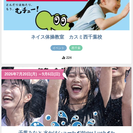
ネイス体操教室 カスミ西千葉校
イベント
西千葉
224
2026年7月20日(月) ～9月6日(日)
千葉みなと 水かけショー✨🌊Water Lush🌊✨