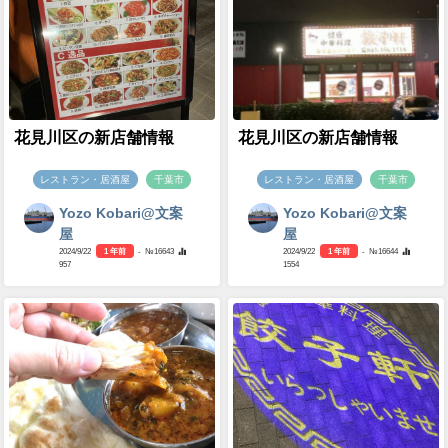
花見川区の新店舗情報
花見川区の新店舗情報
レストラン・居酒屋
千葉市
レストラン・居酒屋
千葉市
Yozo Kobari@文案
Yozo Kobari@文案
屋
屋
2024/9/22
1 年前
- №16643
2024/9/22
1 年前
- №16644
957
1554