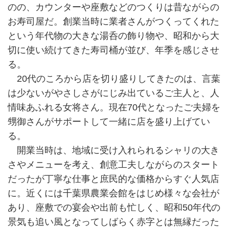
のの、カウンターや座敷などのつくりは昔ながらの
お寿司屋だ。創業当時に業者さんがつくってくれた
という年代物の大きな湯呑の飾り物や、昭和から大
切に使い続けてきた寿司桶が並び、年季を感じさせ
る。
20代のころから店を切り盛りしてきたのは、言葉
は少ないがやさしさがにじみ出ているご主人と、人
情味あふれる女将さん。現在70代となったご夫婦を
甥御さんがサポートして一緒に店を盛り上げてい
る。
開業当時は、地域に受け入れられるシャリの大き
さやメニューを考え、創意工夫しながらのスタート
だったが丁寧な仕事と庶民的な価格からすぐ人気店
に。近くには千葉県農業会館をはじめ様々な会社が
あり、座敷での宴会や出前も忙しく、昭和50年代の
景気も追い風となってしばらく赤字とは無縁だった