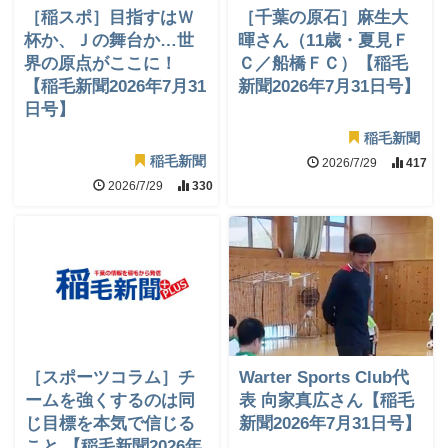
［稲スポ］目指すはＷ
［千葉の原石］麻生大
杯か、Ｊの舞台か…世
暉さん（11歳・夏見Ｆ
界の原点がここに！
Ｃ／船橋ＦＣ）【稲毛
【稲毛新聞2026年7月31
新聞2026年7月31日号】
日号】
稲毛新聞
稲毛新聞
2026/7/29
417
2026/7/29
330
［スポーツコラム］チ
Warter Sports Club代
ームを強くするのは同
表 向家真広さん【稲毛
じ目標を本気で信じる
新聞2026年7月31日号】
こと 【稲毛新聞2026年