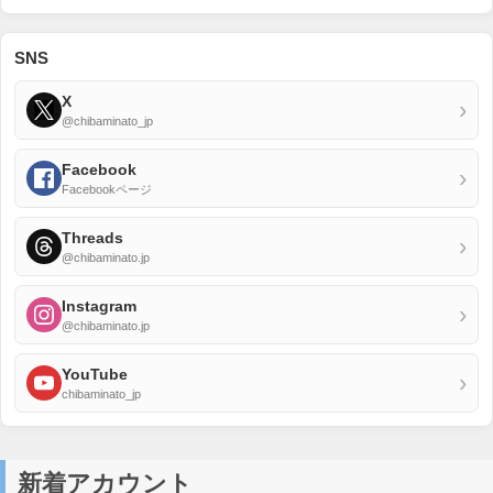
SNS
X
›
@chibaminato_jp
Facebook
›
Facebookページ
Threads
›
@chibaminato.jp
Instagram
›
@chibaminato.jp
YouTube
›
chibaminato_jp
新着アカウント