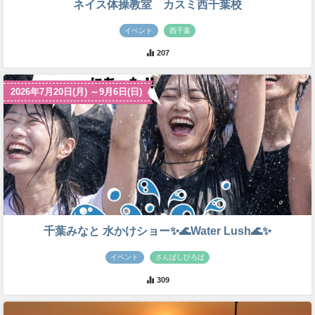
ネイス体操教室 カスミ西千葉校
イベント
西千葉
207
2026年7月20日(月) ～9月6日(日)
千葉みなと 水かけショー✨🌊Water Lush🌊✨
イベント
さんばしひろば
309