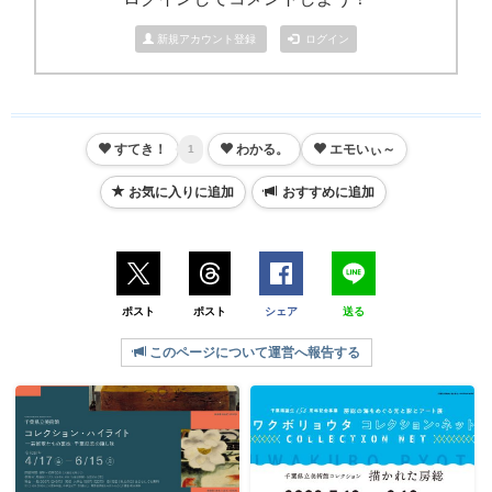
新規アカウント登録
ログイン
すてき！
わかる。
エモいぃ～
1
お気に入りに追加
おすすめに追加
ポスト
ポスト
シェア
送る
このページについて運営へ報告する