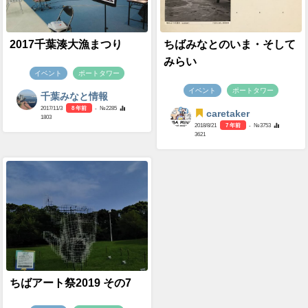
2017千葉湊大漁まつり
ちばみなとのいま・そして
みらい
イベント
ポートタワー
イベント
ポートタワー
千葉みなと情報
2017/11/3
8 年前
- №2285
caretaker
1803
2018/8/21
7 年前
- №3753
3621
ちばアート祭2019 その7