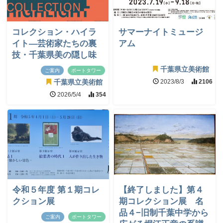
コレクション・ハイラ
サマーナイトミュージ
イト―芸術家たちの裏
アム
技・千葉県美の隠し味
千葉県立美術館
ご案内
ポートタワー
2023/8/3
2106
千葉県立美術館
2026/5/4
354
令和５年度 第１期コレ
【終了しました】第４
クション展
期コレクション展 名
品４−旧制千葉中学から
ご案内
ポートタワー