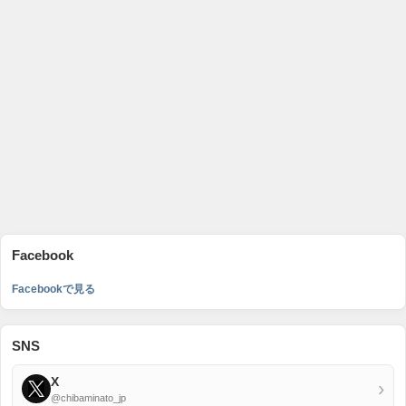
Facebook
Facebookで見る
SNS
X
›
@chibaminato_jp