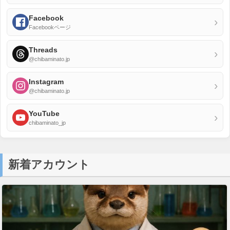
Facebook
›
Facebookページ
Threads
›
@chibaminato.jp
Instagram
›
@chibaminato.jp
YouTube
›
chibaminato_jp
新着アカウント