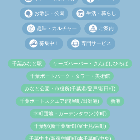
お散歩・公園
生活・暮らし
趣味・カルチャー
ご案内
募集中！
専門サービス
千葉みなと駅
ケーズハーバー・さんばしひろば
千葉ポートパーク・タワー・美術館
みなと公園・市役所(千葉港/登戸/新田町)
千葉ポートスクエア(問屋町/出洲港)
新港
幸町団地・ガーデンタウン(幸町)
千葉駅(新千葉/新町/富士見/栄町)
千葉中央(新宿/神明町/本千葉町/中央)