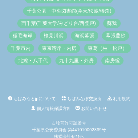
千葉公園・中央図書館(弁天/松波/椿森)
西千葉(千葉大学/みどり台/西登戸)
蘇我
稲毛海岸
検見川浜
海浜幕張
幕張豊砂
千葉市内
東京湾岸・内房
東葛（柏・松戸）
北総・八千代
九十九里・外房
南房総
ちばみなとjpについて
ちばみなぽ交換所
利用規約
個人情報保護方針
お問い合わせ
古物商許可証番号
千葉県公安委員会 第441010002869号
株式会社せひら