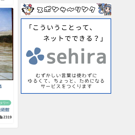
４
タワー
美術館
2319