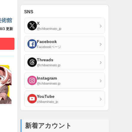
SNS
美術館
X
›
@chibaminato_jp
/8/3 更新
Facebook
›
Facebookページ
Threads
›
@chibaminato.jp
Instagram
›
@chibaminato.jp
YouTube
›
chibaminato_jp
新着アカウント