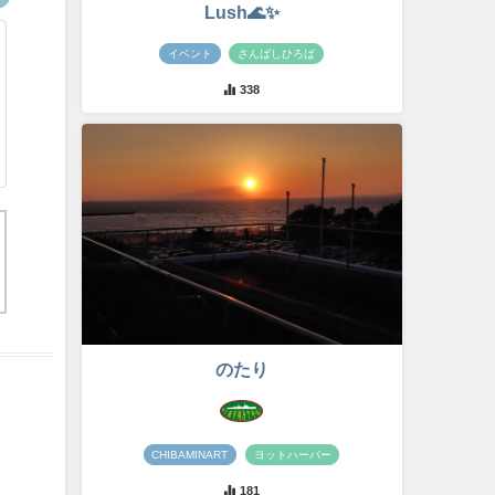
Lush🌊✨
イベント
さんばしひろば
338
のたり
CHIBAMINART
ヨットハーバー
181