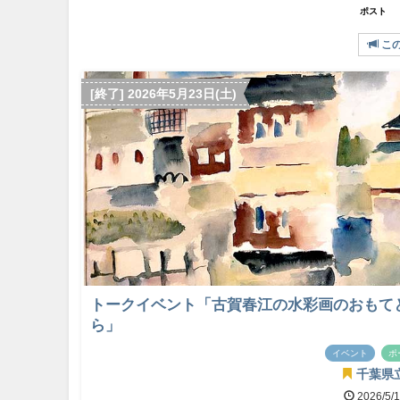
ポスト
こ
[終了] 2026年5月23日(土)
トークイベント「古賀春江の水彩画のおもて
ら」
イベント
ポ
千葉県
2026/5/