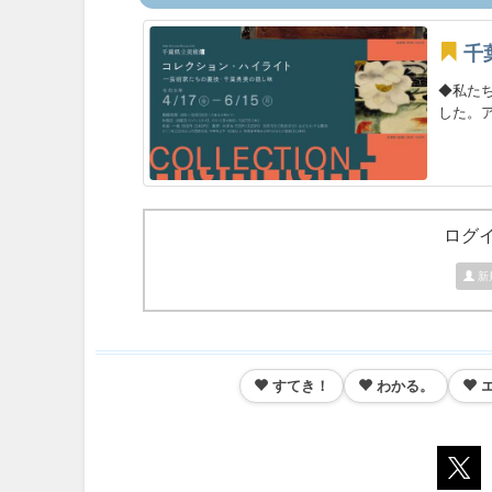
千
◆私た
した。ア
ログ
新
すてき！
わかる。