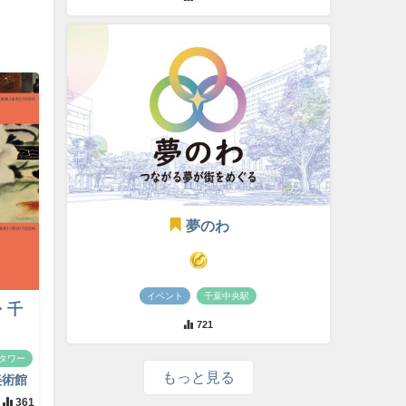
夢のわ
イベント
千葉中央駅
・千
721
タワー
もっと見る
美術館
361