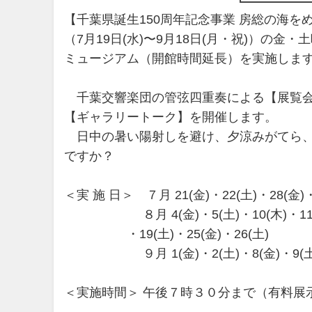
【千葉県誕生150周年記念事業 房総の海
（7月19日(水)〜9月18日(月・祝)）の
ミュージアム（開館時間延長）を実施しま
千葉交響楽団の管弦四重奏による【展覧会
【ギャラリートーク】を開催します。
日中の暑い陽射しを避け、夕涼みがてら、
ですか？
＜実 施 日＞ ７月 21(金)・22(土)・28(金)・
８月 4(金)・5(土)・10(木)・11(金・
・19(土)・25(金)・26(土)
９月 1(金)・2(土)・8(金)・9(土)・1
＜実施時間＞ 午後７時３０分まで（有料展