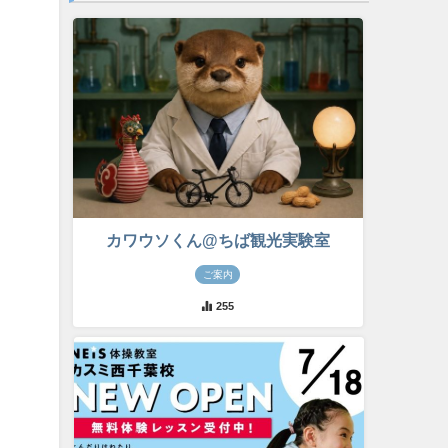
カワウソくん@ちば観光実験室
ご案内
255