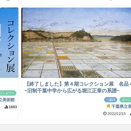
【終了しました】第４期コレクション展 名品
−旧制千葉中学から広がる堀江正章の系譜−
ートタワー
立美術館
ご案内
ポート
千葉県立
2
1693
2022/12/15