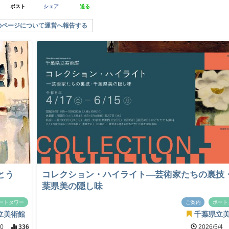
ポスト
シェア
送る
のページについて運営へ報告する
とう
コレクション・ハイライト―芸術家たちの裏技
葉県美の隠し味
ートタワー
ご案内
ポート
立美術館
千葉県立
10
336
2026/5/4