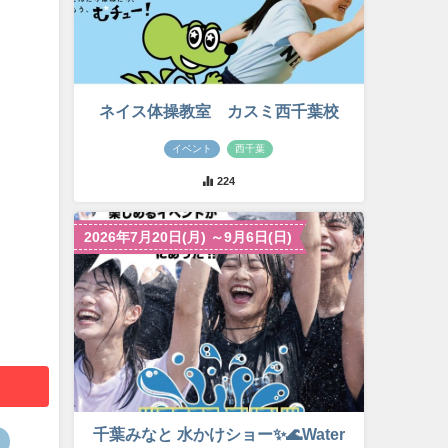
ネイス体操教室 カスミ西千葉校
イベント
西千葉
224
2026年7月20日(月) ～9月6日(日)
千葉みなと 水かけショー✨🌊Water