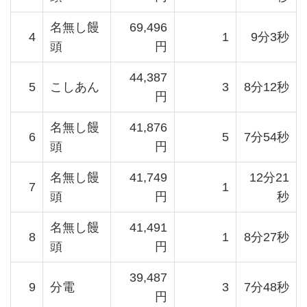
名無し饅
69,496
4
1
9分3秒
頭
円
44,387
5
こしあん
3
8分12秒
円
名無し饅
41,876
6
5
7分54秒
頭
円
名無し饅
41,749
12分21
7
1
頭
円
秒
名無し饅
41,491
8
1
8分27秒
頭
円
39,487
9
分電
3
7分48秒
円