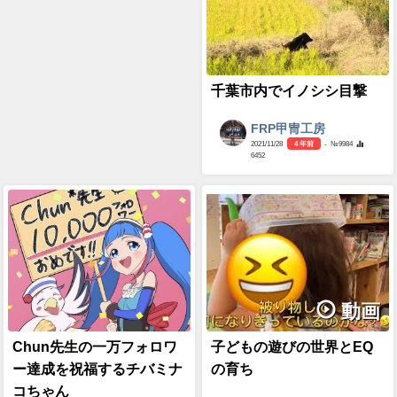
千葉市内でイノシシ目撃
FRP甲冑工房
2021/11/28
4 年前
- №9984
6452
動画
Chun先生の一万フォロワ
子どもの遊びの世界とEQ
ー達成を祝福するチバミナ
の育ち
コちゃん