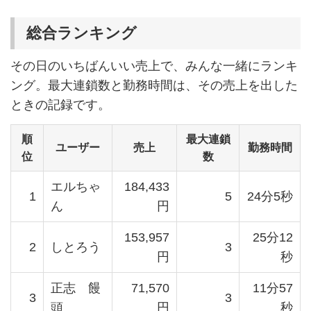
総合ランキング
その日のいちばんいい売上で、みんな一緒にランキ
ング。最大連鎖数と勤務時間は、その売上を出した
ときの記録です。
順
最大連鎖
ユーザー
売上
勤務時間
位
数
エルちゃ
184,433
1
5
24分5秒
ん
円
153,957
25分12
2
しとろう
3
円
秒
正志 饅
71,570
11分57
3
3
頭
円
秒