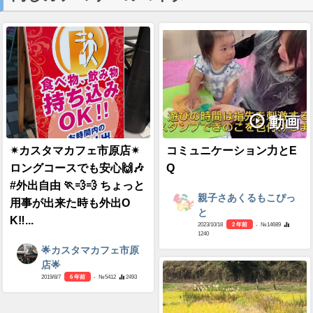
動画
✴カスタマカフェ市原店✴
コミュニケーション力とE
ロングコースでも安心🙌🎶
Q
#外出自由 🏃💨💨 ちょっと
親子さあくるもこぴっ
用事が出来た時も外出O
と
K‼...
2023/10/18
2 年前
- №14689
1240
🌟カスタマカフェ市原
店🌟
2019/8/7
6 年前
- №5412
2493