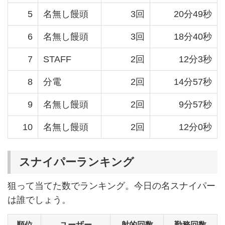
5
名無し饅頭
3回
20分49秒
6
名無し饅頭
3回
18分40秒
7
STAFF
2回
12分3秒
8
分電
2回
14分57秒
9
名無し饅頭
2回
9分57秒
10
名無し饅頭
2回
12分0秒
スナイパーランキング
狙って当てた数でランキング。今日の名スナイパー
は誰でしょう。
順位
ユーザー
射的回数
勤務回数