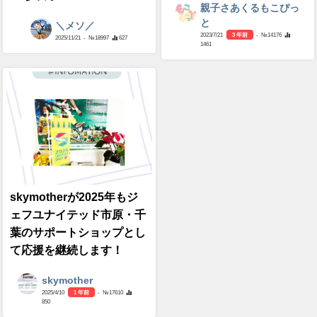
親子さあくるもこぴっ
と
＼メソ／
2023/7/21
3 年前
- №14176
2025/11/21
- №18997
627
1461
skymotherが2025年もジ
ェフユナイテッド市原・千
葉のサポートショップとし
て応援を継続します！
skymother
2025/4/10
1 年前
- №17610
850