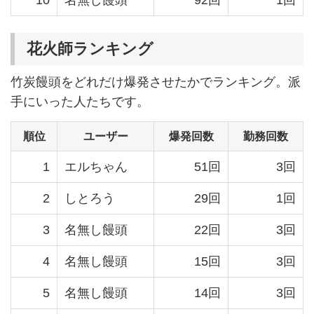
10
名無し饅頭
92回
1回
花火師ランキング
竹炭饅頭をどれだけ爆発させたかでランキング。派
手にいった人たちです。
順位
ユーザー
爆発回数
勤務回数
1
エルちゃん
51回
3回
2
しとろう
29回
1回
3
名無し饅頭
22回
3回
4
名無し饅頭
15回
3回
5
名無し饅頭
14回
3回