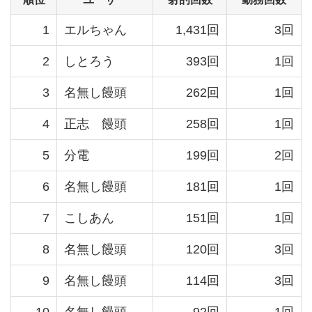
1
エルちゃん
1,431回
3回
2
しとろう
393回
1回
3
名無し饅頭
262回
1回
4
正志 饅頭
258回
1回
5
分電
199回
2回
6
名無し饅頭
181回
1回
7
こしあん
151回
1回
8
名無し饅頭
120回
3回
9
名無し饅頭
114回
3回