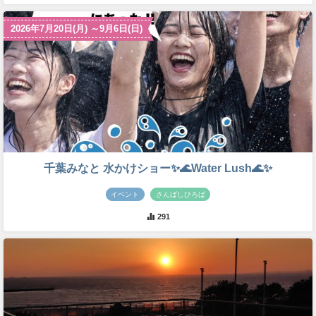
2026年7月20日(月) ～9月6日(日)
千葉みなと 水かけショー✨🌊Water Lush🌊✨
イベント
さんばしひろば
291