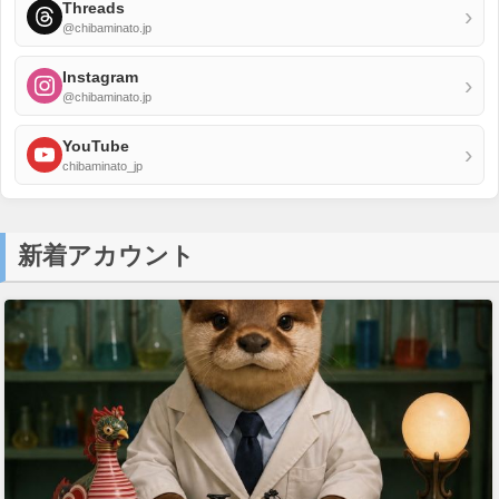
Threads
›
@chibaminato.jp
Instagram
›
@chibaminato.jp
YouTube
›
chibaminato_jp
新着アカウント