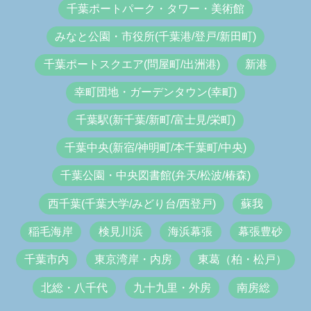
千葉ポートパーク・タワー・美術館
みなと公園・市役所(千葉港/登戸/新田町)
千葉ポートスクエア(問屋町/出洲港)
新港
幸町団地・ガーデンタウン(幸町)
千葉駅(新千葉/新町/富士見/栄町)
千葉中央(新宿/神明町/本千葉町/中央)
千葉公園・中央図書館(弁天/松波/椿森)
西千葉(千葉大学/みどり台/西登戸)
蘇我
稲毛海岸
検見川浜
海浜幕張
幕張豊砂
千葉市内
東京湾岸・内房
東葛（柏・松戸）
北総・八千代
九十九里・外房
南房総