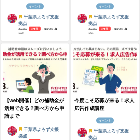
イベント
イベント
千葉県よろず支援
千葉県よろず支援
拠点
拠点
2023/8/3
3 年前
- №14248
2023/8/3
3 年前
- №14247
1030
1701
【web開催】どの補助金が
今度こそ応募が来る！求人
活用できる？調べ方から申
広告作成講座
請まで
イベント
千葉県よろず支援
千葉県よろず支援
拠点
拠点