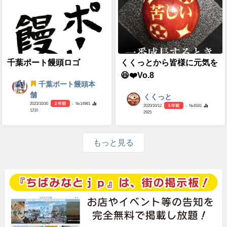
千葉ポート饅頭ロゴ
くくっとから皆様に元気を
😆❤️Vo.8
千葉ポート饅頭本
舗
くくっと
2023/10/30
2 年前
- №14981
2020/10/12
5 年前
- №8181
1210
2925
もっと見る