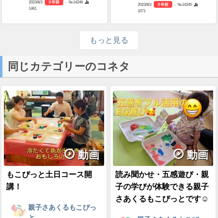
2023/8/3
3 年前
- №14246
2023/8/3
3 年前
- №14245
1461
1071
もっと見る
同じカテゴリーのコネタ
動画
動画
もこぴっと土日コース開
読み聞かせ・五感遊び・親
講！
子の学びが体験できる親子
さあくるもこぴっとです☺
親子さあくるもこぴっ
と