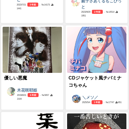
親子さあくるもこぴっ
2023/7/21
3 年前
- №14173
と
1441
2023/9/20
2 年前
- №14514
1951
優しい悪魔
CDジャケット風チバミナ
コちゃん
木花咲耶姫
2019/8/31
6 年前
- №5657
＼メソ／
2104
2025/5/4
1 年前
- №17747
851