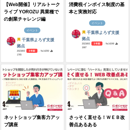
【Web開催】リアルトーク
消費税インボイス制度の基
ライブ YOROZU 異業種で
本と実務対応
の創業チャレンジ編
イベント
イベント
千葉県よろず支援
拠点
千葉県よろず支援
2023/8/3
3 年前
- №14249
拠点
1687
2023/8/3
3 年前
- №14250
1765
ネットショップ集客力アッ
さっそく直せる！ＷＥＢ改
プ講座
善点あるある