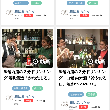
カルチャー
千葉市
生活・暮らし
西千葉
劇団みちたか
劇団みちたか
2022/5/19
4 年前
- №11277
2021/12/19
4 年前
- №10098
2540
2928
動画
動画
酒舗西浦の３分ドリンキン
酒舗西浦の３分ドリンキン
グ 若駒酒造「かねたまる」
グ「白老 純米酒「冷やおろ
し」若水65 2020BY」
生活・暮らし
西千葉
カルチャー
西千葉
劇団みちたか
2021/11/7
4 年前
- №9845
劇団みちたか
2662
2021/9/10
4 年前
- №9518
3209