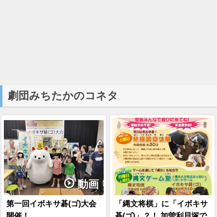
劇団みちたかのコネタ
動画
第一回イボキサ碁(ゴ)大会
「縄文将棋」に「イボキサ
開催！
碁(ゴ)」？！ 加曽利貝塚で