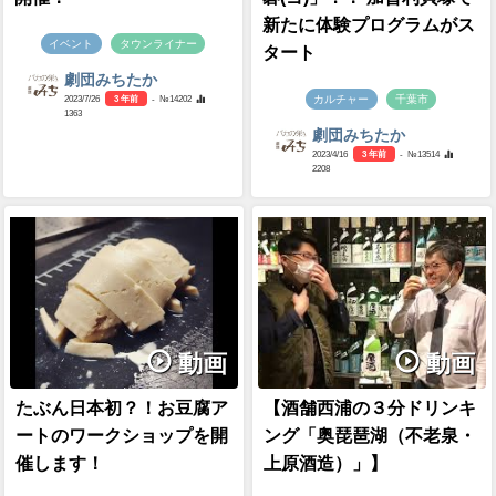
新たに体験プログラムがス
イベント
タウンライナー
タート
劇団みちたか
カルチャー
千葉市
2023/7/26
3 年前
- №14202
1363
劇団みちたか
2023/4/16
3 年前
- №13514
2208
動画
動画
たぶん日本初？！お豆腐ア
【酒舗西浦の３分ドリンキ
ートのワークショップを開
ング「奥琵琶湖（不老泉・
催します！
上原酒造）」】