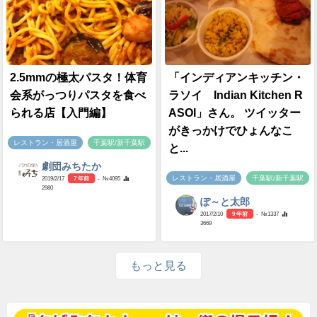
2.5mmの極太パスタ！体育
「インディアンキッチン・
会系がっつりパスタを食べ
ラソイ Indian Kitchen R
られる店【入門編】
ASOI」さん。 ツイッター
がきっかけでひょんなこ
レストラン・居酒屋
千葉駅/新千葉駅
と...
劇団みちたか
レストラン・居酒屋
千葉駅/新千葉駅
2019/2/17
7 年前
- №4095
2980
ぽ～と太郎
2017/2/10
9 年前
- №1337
3669
もっと見る