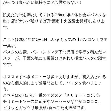
がっつり食べたい気持ちに老若男女もない！
飢えた胃袋を満たしてくれる2.5mm厚の体育会系パスタを
出す店がナンパ通りそば(千葉市中央区富士見町)にありま
す。
こちらは2004年にOPENし,いまも人気の【パンコントマテ
千葉店】
パスタの古豪、パンコントマテ下北沢店で修行を積んだマ
スターが、千葉の地にて暖簾分けされた極太パスタの殿堂
です。
オススメすべきメニューは多々ありますが、初入店される
のなら個人的にまず登竜門として、パスタを食べましょ
う。
こちらはそれがし一番のオススメ『チリミートコンボ』
チリミートソースに茄子やソーセージなどがゴロゴロ。
ピリッとガッツリ最強麺♪食べごたえ抜群です。