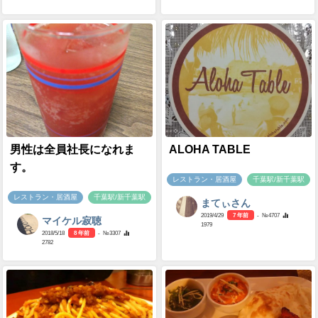
男性は全員社長になれま
ALOHA TABLE
す。
レストラン・居酒屋
千葉駅/新千葉駅
レストラン・居酒屋
千葉駅/新千葉駅
まてぃさん
2019/4/29
7 年前
- №4707
マイケル寂聴
1979
2018/5/18
8 年前
- №3307
2782