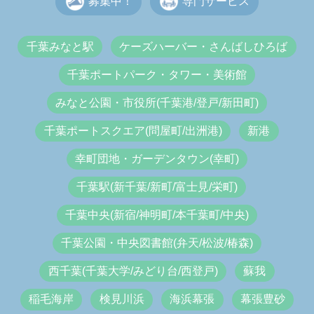
募集中！
専門サービス
千葉みなと駅
ケーズハーバー・さんばしひろば
千葉ポートパーク・タワー・美術館
みなと公園・市役所(千葉港/登戸/新田町)
千葉ポートスクエア(問屋町/出洲港)
新港
幸町団地・ガーデンタウン(幸町)
千葉駅(新千葉/新町/富士見/栄町)
千葉中央(新宿/神明町/本千葉町/中央)
千葉公園・中央図書館(弁天/松波/椿森)
西千葉(千葉大学/みどり台/西登戸)
蘇我
稲毛海岸
検見川浜
海浜幕張
幕張豊砂