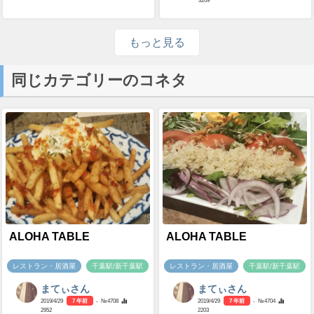
もっと見る
同じカテゴリーのコネタ
ALOHA TABLE
ALOHA TABLE
レストラン・居酒屋
千葉駅/新千葉駅
レストラン・居酒屋
千葉駅/新千葉駅
まてぃさん
まてぃさん
2019/4/29
7 年前
- №4708
2019/4/29
7 年前
- №4704
2952
2203