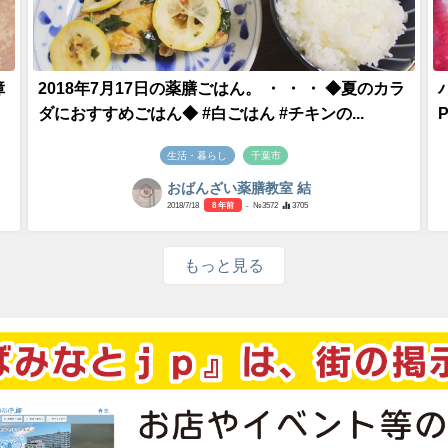
障
2018年7月17日の薬膳ごはん。 ・ ・ ・ ◆夏のカラ
ダにおすすめごはん◆ #白ごはん #チキンの...
P
生活・暮らし
千葉市
おばんざい薬膳教室 結
2018/7/18
8 年前
- №3572
3705
もっと見る