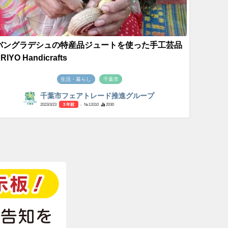
バングラデシュの特産品ジュートを使った手工芸品
RIYO Handicrafts
生活・暮らし
千葉市
千葉市フェアトレード推進グループ
2023/3/23
3 年前
- №13310
2030