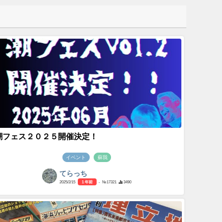
潮フェス２０２５開催決定！
イベント
蘇我
てらっち
2025/2/15
1 年前
- №17321
3490