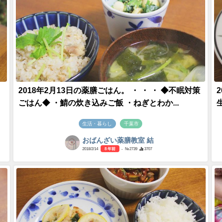
2018年2月13日の薬膳ごはん。 ・ ・ ・ ◆不眠対策
ごはん◆ ・鯖の炊き込みご飯 ・ねぎとわか...
生活・暮らし
千葉市
おばんざい薬膳教室 結
2018/2/14
8 年前
- №2739
3707