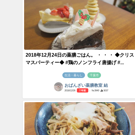
2018年12月24日の薬膳ごはん。 ・ ・ ・ ◆クリス
マスパーティー◆ #鶏のノンフライ唐揚げ #...
生活・暮らし
千葉市
おばんざい薬膳教室 結
2018/12/26
7 年前
- №3940
3037