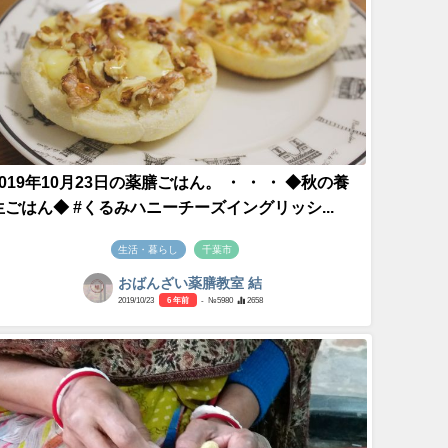
2019年10月23日の薬膳ごはん。 ・ ・ ・ ◆秋の養
生ごはん◆ #くるみハニーチーズイングリッシ...
生活・暮らし
千葉市
おばんざい薬膳教室 結
2019/10/23
6 年前
- №5980
2658