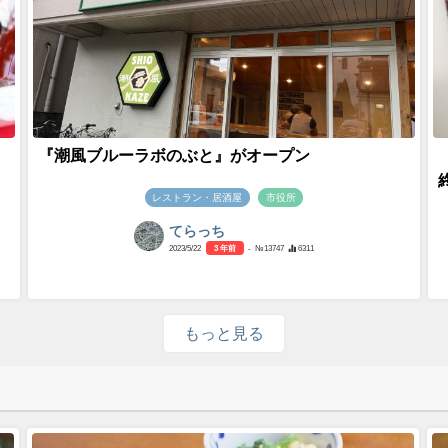
『潮風ブルーラボのぶと』がオープン
レストラン・居酒屋
市役所
てらっち
2023/5/22
3 年前
- №13747
6311
もっと見る