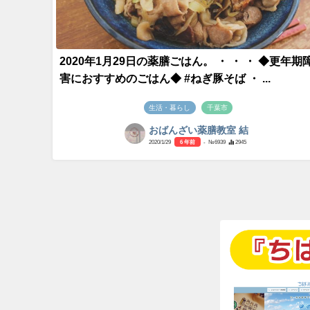
2020年1月29日の薬膳ごはん。 ・ ・ ・ ◆更年期
害におすすめのごはん◆ #ねぎ豚そば ・ ...
生活・暮らし
千葉市
おばんざい薬膳教室 結
2020/1/29
6 年前
- №6939
2945