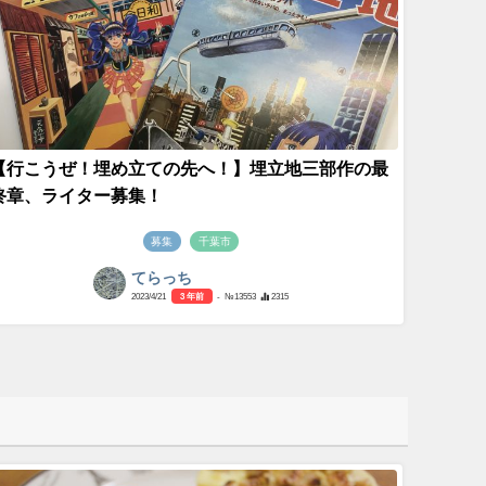
【行こうぜ！埋め立ての先へ！】埋立地三部作の最
終章、ライター募集！
募集
千葉市
てらっち
2023/4/21
3 年前
- №13553
2315