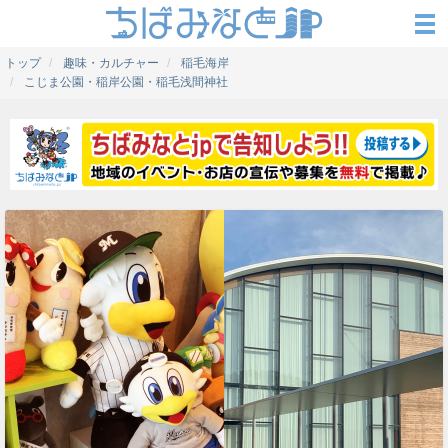
トップ
趣味・カルチャー
稲毛海岸
こじま公園・稲岸公園・稲毛浅間神社