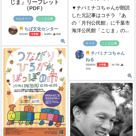
じま」リーフレット
（PDF）
▼チバミナコちゃんが朗読
した元記事はコチラ 『あ
カルチャー
こじま公園
の「月刊公民館」に千葉市
ちば文化センター
海洋公民館「こじま」の...
2021/5/6
5 年前
- №8861
3646
キャラ
こじま公園
チバミナコちゃん
ねる
2020/8/18
5 年前
- №7790
2319