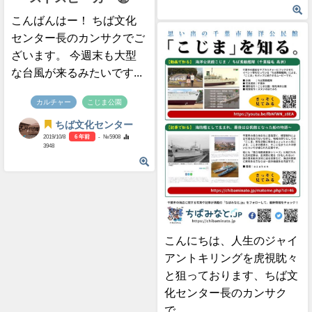
こんばんはー！ ちば文化
センター長のカンサクでご
ざいます。 今週末も大型
な台風が来るみたいです...
カルチャー
こじま公園
ちば文化センター
2019/10/8
6 年前
- №5908
3948
こんにちは、人生のジャイ
アントキリングを虎視眈々
と狙っております、ちば文
化センター長のカンサク
で...