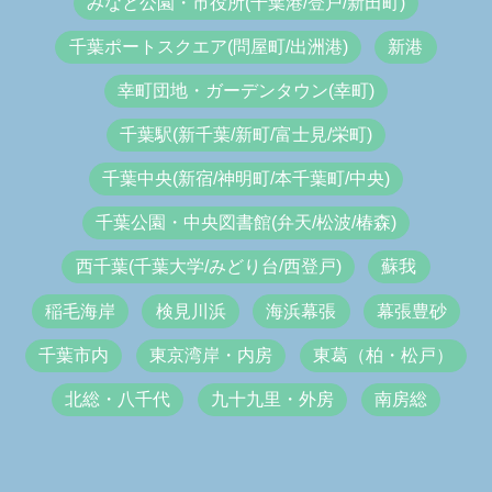
みなと公園・市役所(千葉港/登戸/新田町)
千葉ポートスクエア(問屋町/出洲港)
新港
幸町団地・ガーデンタウン(幸町)
千葉駅(新千葉/新町/富士見/栄町)
千葉中央(新宿/神明町/本千葉町/中央)
千葉公園・中央図書館(弁天/松波/椿森)
西千葉(千葉大学/みどり台/西登戸)
蘇我
稲毛海岸
検見川浜
海浜幕張
幕張豊砂
千葉市内
東京湾岸・内房
東葛（柏・松戸）
北総・八千代
九十九里・外房
南房総