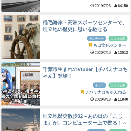
2019/7/26
64150
稲毛海岸・高洲スポーツセンターで、
埋立地の歴史に思いを馳せる
カルチャー
こじま公園
ちば文化センター
2020/2/15
13013
千葉市生まれのVtuber【チバミナコち
ゃん】登場！
キャラ
こじま公園
チバミナコちゃんねる
2020/8/18
11840
埋立地歴史散歩02～あの日の「こじ
ま」が、コンピューター上で甦る！～