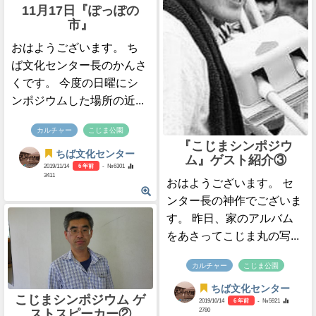
11月17日『ぽっぽの
市』
おはようございます。 ち
ば文化センター長のかんさ
くです。 今度の日曜にシ
ンポジウムした場所の近...
カルチャー
こじま公園
『こじまシンポジウ
ちば文化センター
ム』ゲスト紹介③
2019/11/14
6 年前
- №6301
3411
おはようございます。 セ
ンター長の神作でございま
す。 昨日、家のアルバム
をあさってこじま丸の写...
カルチャー
こじま公園
ちば文化センター
こじまシンポジウム ゲ
2019/10/14
6 年前
- №5921
ストスピーカー②
2780