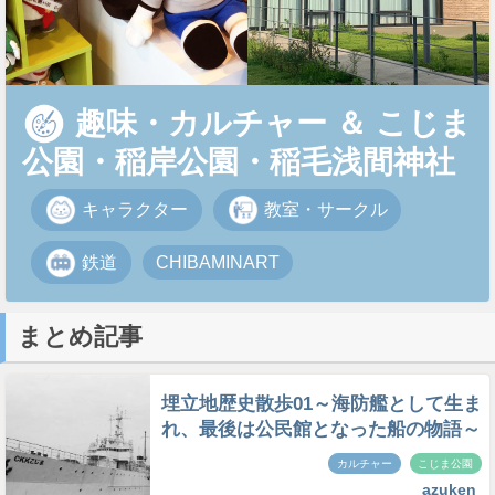
趣味・カルチャー
＆
こじま
公園・稲岸公園・稲毛浅間神社
キャラクター
教室・サークル
鉄道
CHIBAMINART
まとめ記事
埋立地歴史散歩01～海防艦として生ま
れ、最後は公民館となった船の物語～
カルチャー
こじま公園
azuken