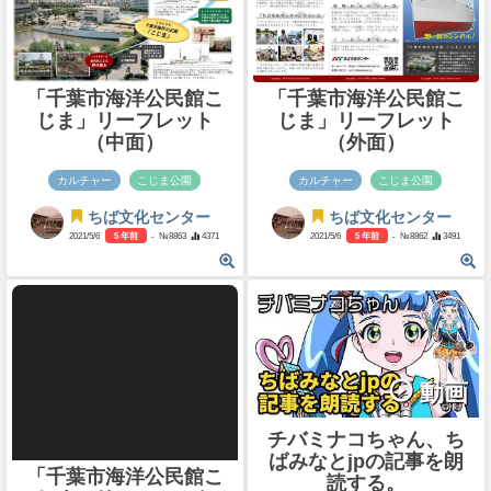
「千葉市海洋公民館こ
「千葉市海洋公民館こ
じま」リーフレット
じま」リーフレット
（中面）
（外面）
カルチャー
こじま公園
カルチャー
こじま公園
ちば文化センター
ちば文化センター
2021/5/6
5 年前
- №8863
4371
2021/5/6
5 年前
- №8862
3491
動画
チバミナコちゃん、ち
ばみなとjpの記事を朗
「千葉市海洋公民館こ
読する。