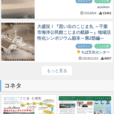
カルチャー
こじま公園
azuken
2018/5/4
15401
大盛況！『思い出のこじま丸 ～千葉
市海洋公民館こじまの航跡～』地域活
性化シンポジウム顛末～第2部編～
カルチャー
こじま公園
ちば文化センター
2019/11/10
6807
もっと見る
コネタ