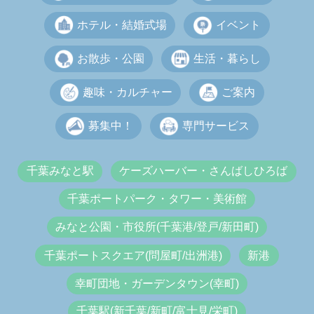
ホテル・結婚式場
イベント
お散歩・公園
生活・暮らし
趣味・カルチャー
ご案内
募集中！
専門サービス
千葉みなと駅
ケーズハーバー・さんばしひろば
千葉ポートパーク・タワー・美術館
みなと公園・市役所(千葉港/登戸/新田町)
千葉ポートスクエア(問屋町/出洲港)
新港
幸町団地・ガーデンタウン(幸町)
千葉駅(新千葉/新町/富士見/栄町)