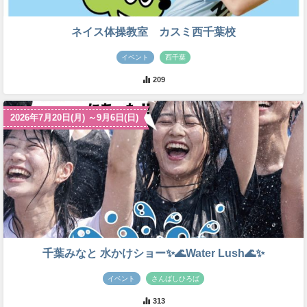
ネイス体操教室 カスミ西千葉校
イベント
西千葉
209
2026年7月20日(月) ～9月6日(日)
千葉みなと 水かけショー✨🌊Water Lush🌊✨
イベント
さんばしひろば
313