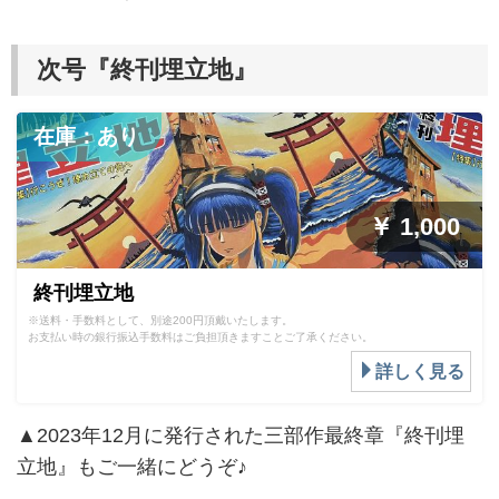
次号『終刊埋立地』
在庫：あり
￥ 1,000
終刊埋立地
※送料・手数料として、別途200円頂戴いたします。
お支払い時の銀行振込手数料はご負担頂きますことご了承ください。
詳しく見る
▲2023年12月に発行された三部作最終章『終刊埋
立地』もご一緒にどうぞ♪