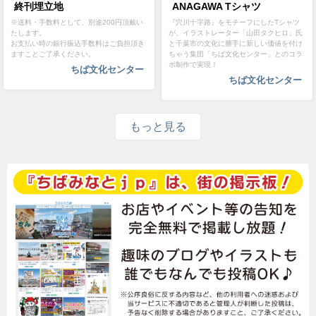
終刊埋立地
ANAGAWA Tシャツ
※送料・手数料として、別途200円頂戴い
『穴川十字路』をモチーフにしたTシャツ
たします。
が、イラストレーター「山田タクヒロ」氏
お支払い時の銀行振込手数料はご負担頂き
と千葉市の文化に勝手に新しい価値を付け
ますことご了承ください。
ちゃう集団「ちば文化センター」とのコラ
ボ制作で実現！
ちば文化センター
ちば文化センター
もっと見る