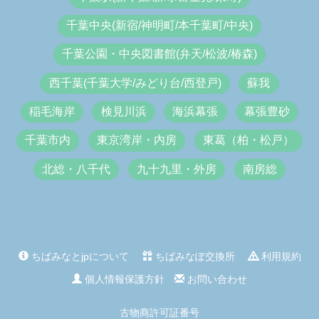
千葉中央(新宿/神明町/本千葉町/中央)
千葉公園・中央図書館(弁天/松波/椿森)
西千葉(千葉大学/みどり台/西登戸)
蘇我
稲毛海岸
検見川浜
海浜幕張
幕張豊砂
千葉市内
東京湾岸・内房
東葛（柏・松戸）
北総・八千代
九十九里・外房
南房総
ちばみなとjpについて
ちばみなぽ交換所
利用規約
個人情報保護方針
お問い合わせ
古物商許可証番号