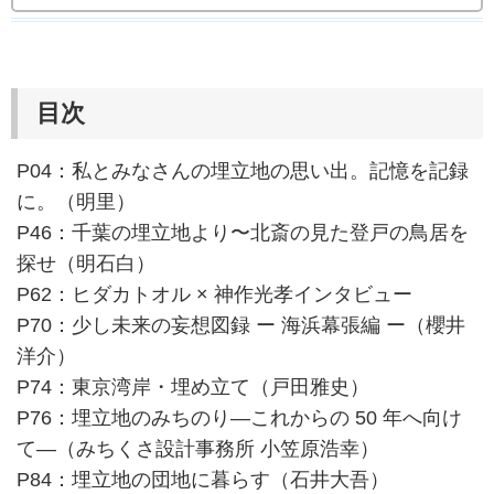
目次
P04：私とみなさんの埋立地の思い出。記憶を記録
に。（明里）
P46：千葉の埋立地より〜北斎の見た登戸の鳥居を
探せ（明石白）
P62：ヒダカトオル × 神作光孝インタビュー
P70：少し未来の妄想図録 ー 海浜幕張編 ー（櫻井
洋介）
P74：東京湾岸・埋め立て（戸田雅史）
P76：埋立地のみちのり―これからの 50 年へ向け
て―（みちくさ設計事務所 小笠原浩幸）
P84：埋立地の団地に暮らす（石井大吾）