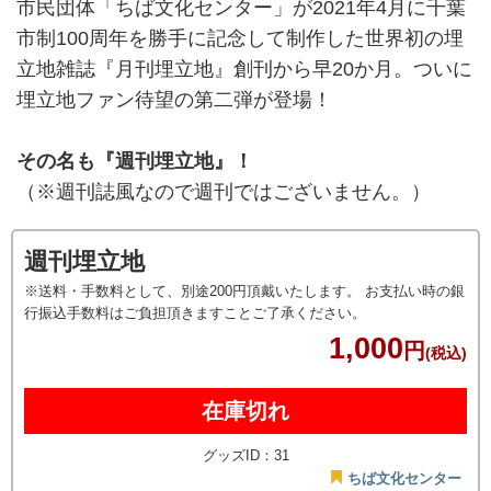
市民団体「ちば文化センター」が2021年4月に千葉
市制100周年を勝手に記念して制作した世界初の埋
立地雑誌『月刊埋立地』創刊から早20か月。ついに
埋立地ファン待望の第二弾が登場！
その名も『週刊埋立地』！
（※週刊誌風なので週刊ではございません。）
週刊埋立地
※送料・手数料として、別途200円頂戴いたします。 お支払い時の銀
行振込手数料はご負担頂きますことご了承ください。
1,000
円
(税込)
在庫切れ
グッズID：31
ちば文化センター