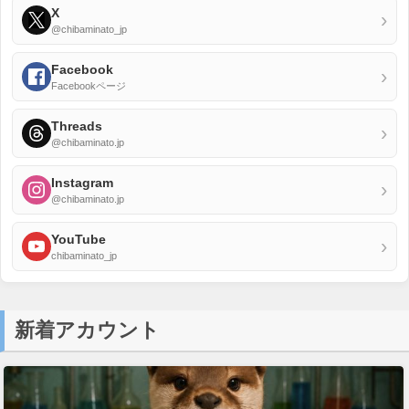
X
›
@chibaminato_jp
Facebook
›
Facebookページ
Threads
›
@chibaminato.jp
Instagram
›
@chibaminato.jp
YouTube
›
chibaminato_jp
新着アカウント