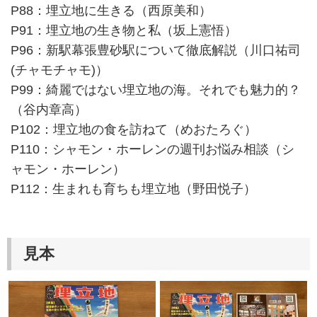
P88：埋立地に生きる（西原美和）
P91：埋立地の生き物と私（坂上憲悟）
P96：新駅幕張豊砂駅について徹底解説（川口祐司
(チャモチャモ)）
P99：綺麗ではない埋立地の海。それでも魅力的？
（谷内章高）
P102：埋立地の食を訪ねて（めおたろぐ）
P110：シャモン・ホーレンの週刊お悩み相談（シ
ャモン・ホーレン）
P112：生まれも育ちも埋立地（野田悦子）
見本