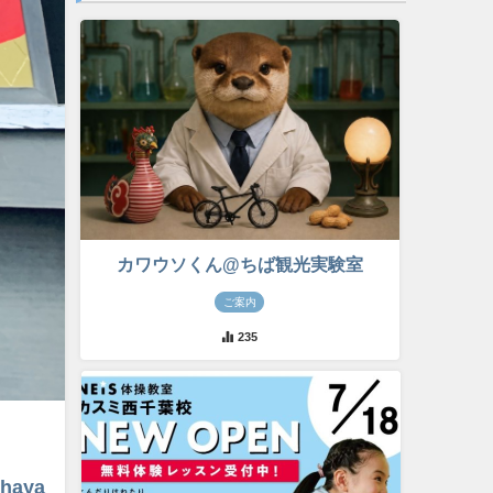
カワウソくん@ちば観光実験室
ご案内
235
ihaya