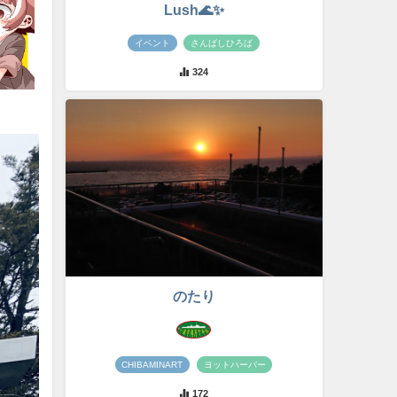
Lush🌊✨
イベント
さんばしひろば
324
のたり
CHIBAMINART
ヨットハーバー
172