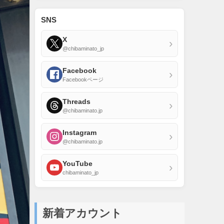
SNS
X
›
@chibaminato_jp
Facebook
›
Facebookページ
Threads
›
@chibaminato.jp
Instagram
›
@chibaminato.jp
YouTube
›
chibaminato_jp
新着アカウント