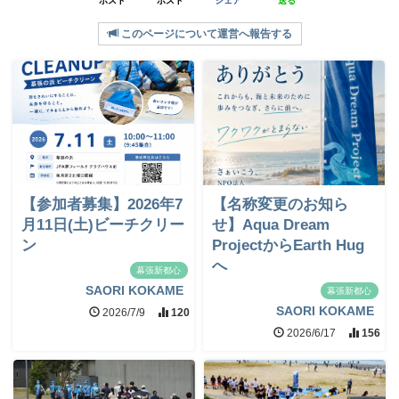
ポスト
ポスト
シェア
送る
このページについて運営へ報告する
【参加者募集】2026年7
【名称変更のお知ら
月11日(土)ビーチクリー
せ】Aqua Dream
ン
ProjectからEarth Hug
へ
幕張新都心
SAORI KOKAME
幕張新都心
SAORI KOKAME
2026/7/9
120
2026/6/17
156