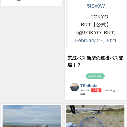
5tSx0W
— TOKYO
BRT【公式】
(@TOKYO_BRT)
February 27, 2021
京成バス 新型の連接バス登
場！？
幕張新都心
TShibata
2021/2/28
5 年前
- №8535
2044