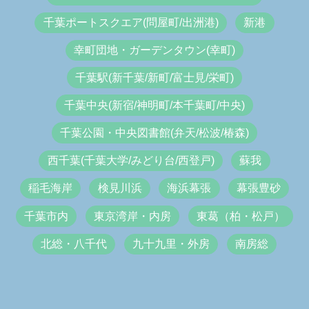
千葉ポートスクエア(問屋町/出洲港)
新港
幸町団地・ガーデンタウン(幸町)
千葉駅(新千葉/新町/富士見/栄町)
千葉中央(新宿/神明町/本千葉町/中央)
千葉公園・中央図書館(弁天/松波/椿森)
西千葉(千葉大学/みどり台/西登戸)
蘇我
稲毛海岸
検見川浜
海浜幕張
幕張豊砂
千葉市内
東京湾岸・内房
東葛（柏・松戸）
北総・八千代
九十九里・外房
南房総