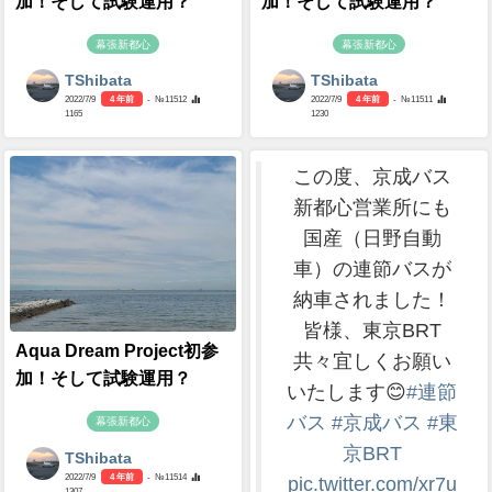
加！そして試験運用？
加！そして試験運用？
幕張新都心
幕張新都心
TShibata
TShibata
2022/7/9
4 年前
- №11512
2022/7/9
4 年前
- №11511
1165
1230
この度、京成バス
新都心営業所にも
国産（日野自動
車）の連節バスが
納車されました！
皆様、東京BRT
Aqua Dream Project初参
共々宜しくお願い
加！そして試験運用？
いたします😊
#連節
バス
#京成バス
#東
幕張新都心
京BRT
TShibata
2022/7/9
4 年前
- №11514
pic.twitter.com/xr7u
1307