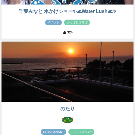
千葉みなと 水かけショー✨🌊Water Lush🌊✨
イベント
さんばしひろば
324
のたり
CHIBAMINART
ヨットハーバー