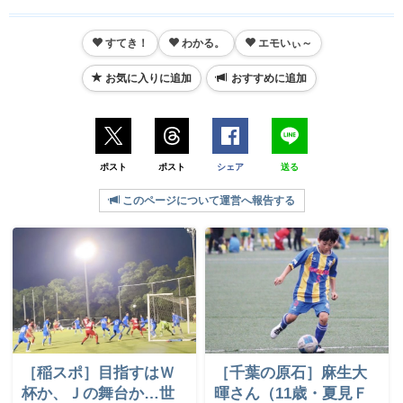
すてき！
わかる。
エモいぃ～
お気に入りに追加
おすすめに追加
ポスト
ポスト
シェア
送る
このページについて運営へ報告する
［稲スポ］目指すはＷ
［千葉の原石］麻生大
杯か、Ｊの舞台か…世
暉さん（11歳・夏見Ｆ