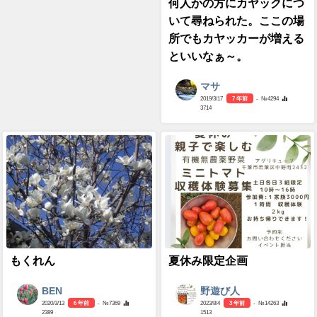
何人かの方にカヤックにつ
いて尋ねられた。ここの場
所でもカヤッカーが増える
といいなぁ～。
マサ
2019/3/17
7 年前
- №4294
3714
もくれん
夏休み限定企画
BEN
野遊び人
2020/3/13
6 年前
- №7369
2023/8/4
3 年前
- №14263
2389
1513