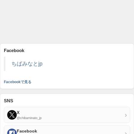
Facebook
ちばみなとjp
Facebookで見る
SNS
X
›
@chibaminato_jp
Facebook
›