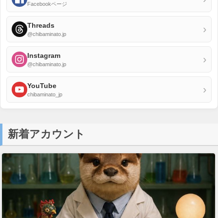
Facebookページ
Threads
›
@chibaminato.jp
Instagram
›
@chibaminato.jp
YouTube
›
chibaminato_jp
新着アカウント