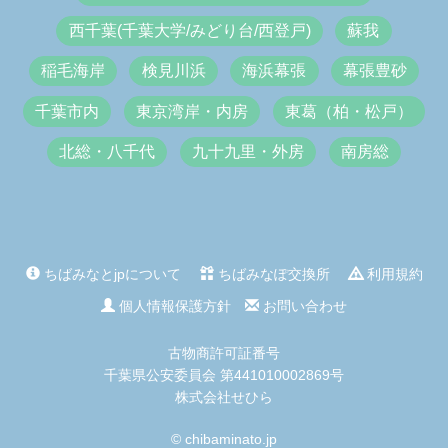
西千葉(千葉大学/みどり台/西登戸)
蘇我
稲毛海岸
検見川浜
海浜幕張
幕張豊砂
千葉市内
東京湾岸・内房
東葛（柏・松戸）
北総・八千代
九十九里・外房
南房総
ちばみなとjpについて
ちばみなぽ交換所
利用規約
個人情報保護方針
お問い合わせ
古物商許可証番号
千葉県公安委員会 第441010002869号
株式会社せひら
© chibaminato.jp