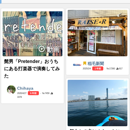
動画
髭男「Pretender」おうち
稲毛新聞
にある打楽器で演奏してみ
2025/2/4
1 年前
- №17260
817
た
Chihaya
2020/4/27
6 年前
- №7459
3378