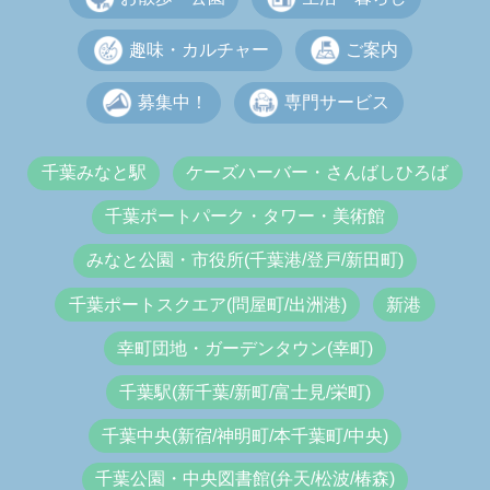
趣味・カルチャー
ご案内
募集中！
専門サービス
千葉みなと駅
ケーズハーバー・さんばしひろば
千葉ポートパーク・タワー・美術館
みなと公園・市役所(千葉港/登戸/新田町)
千葉ポートスクエア(問屋町/出洲港)
新港
幸町団地・ガーデンタウン(幸町)
千葉駅(新千葉/新町/富士見/栄町)
千葉中央(新宿/神明町/本千葉町/中央)
千葉公園・中央図書館(弁天/松波/椿森)