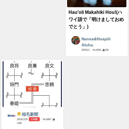
Hau'oli Makahiki Hou!(ハ
ワイ語で「明けましておめ
でとう」)
Nanea&Hoapili
Aloha
2026/1/1
- №19205
500
稲毛新聞
2023/11/29
2 年前
- №14967
1340