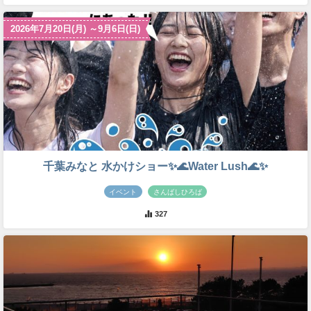
2026年7月20日(月) ～9月6日(日)
千葉みなと 水かけショー✨🌊Water Lush🌊✨
イベント
さんばしひろば
327