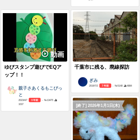
動画
ゆびスタンプ遊びでEQア
千葉市に残る、廃線探訪
ップ！！
ぎみ
2019/7/2
7 年前
- №5148
4884
親子さあくるもこぴっ
と
2023/4/7
3 年前
- №13475
1037
[終了] 2026年1月1日(木)