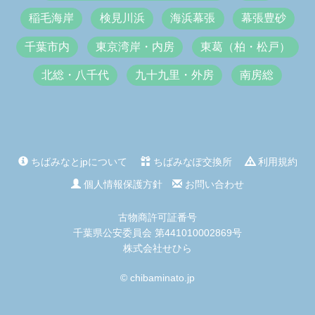
稲毛海岸
検見川浜
海浜幕張
幕張豊砂
千葉市内
東京湾岸・内房
東葛（柏・松戸）
北総・八千代
九十九里・外房
南房総
ちばみなとjpについて
ちばみなぽ交換所
利用規約
個人情報保護方針
お問い合わせ
古物商許可証番号
千葉県公安委員会 第441010002869号
株式会社せひら
© chibaminato.jp