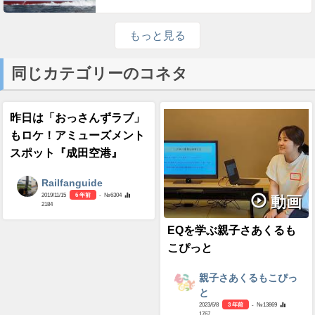
もっと見る
同じカテゴリーのコネタ
昨日は「おっさんずラブ」
もロケ！アミューズメント
スポット『成田空港』
Railfanguide
2019/11/15
6 年前
- №6304
動画
2184
EQを学ぶ親子さあくるも
こぴっと
親子さあくるもこぴっ
と
2023/6/8
3 年前
- №13869
1767