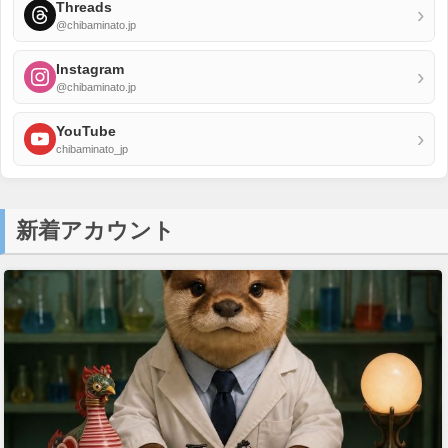
Threads
›
@chibaminato.jp
Instagram
›
@chibaminato.jp
YouTube
›
chibaminato_jp
新着アカウント