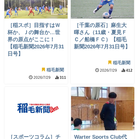
［稲スポ］目指すはＷ
［千葉の原石］麻生大
杯か、Ｊの舞台か…世
暉さん（11歳・夏見Ｆ
界の原点がここに！
Ｃ／船橋ＦＣ）【稲毛
【稲毛新聞2026年7月31
新聞2026年7月31日号】
日号】
稲毛新聞
稲毛新聞
2026/7/29
412
2026/7/29
311
［スポーツコラム］チ
Warter Sports Club代