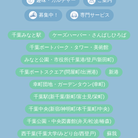
趣味・カルチャー
ご案内
募集中！
専門サービス
千葉みなと駅
ケーズハーバー・さんばしひろば
千葉ポートパーク・タワー・美術館
みなと公園・市役所(千葉港/登戸/新田町)
千葉ポートスクエア(問屋町/出洲港)
新港
幸町団地・ガーデンタウン(幸町)
千葉駅(新千葉/新町/富士見/栄町)
千葉中央(新宿/神明町/本千葉町/中央)
千葉公園・中央図書館(弁天/松波/椿森)
西千葉(千葉大学/みどり台/西登戸)
蘇我