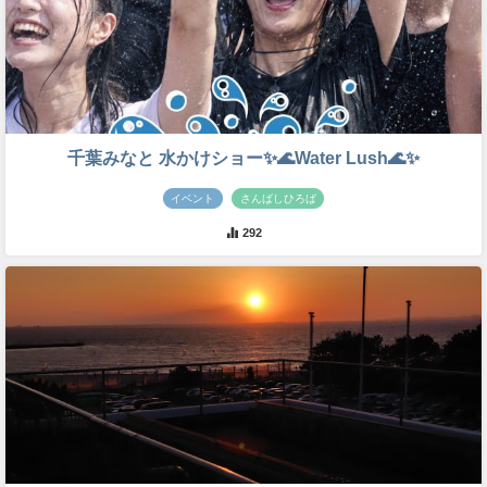
千葉みなと 水かけショー✨🌊Water Lush🌊✨
イベント
さんばしひろば
292