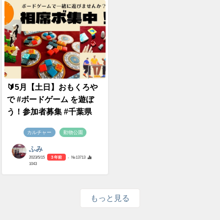
🔰5月【土日】おもくろや
で #ボードゲーム を遊ぼ
う！参加者募集 #千葉県
カルチャー
動物公園
ふみ
2023/5/15
3 年前
- №13713
1043
もっと見る