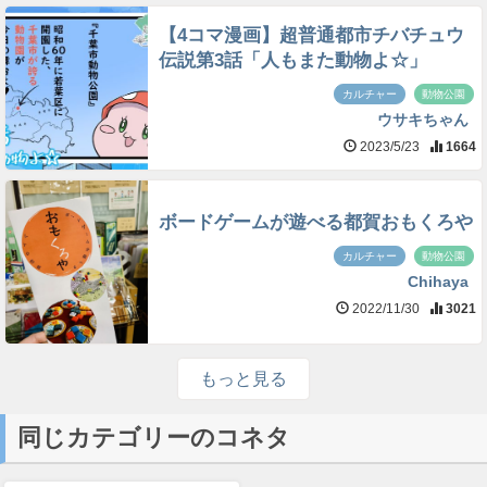
【4コマ漫画】超普通都市チバチュウ
伝説第3話「人もまた動物よ☆」
カルチャー
動物公園
ウサキちゃん
2023/5/23
1664
ボードゲームが遊べる都賀おもくろや
カルチャー
動物公園
Chihaya
2022/11/30
3021
もっと見る
同じカテゴリーのコネタ