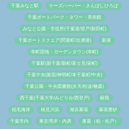
千葉みなと駅
ケーズハーバー・さんばしひろば
千葉ポートパーク・タワー・美術館
みなと公園・市役所(千葉港/登戸/新田町)
千葉ポートスクエア(問屋町/出洲港)
新港
幸町団地・ガーデンタウン(幸町)
千葉駅(新千葉/新町/富士見/栄町)
千葉中央(新宿/神明町/本千葉町/中央)
千葉公園・中央図書館(弁天/松波/椿森)
西千葉(千葉大学/みどり台/西登戸)
蘇我
稲毛海岸
検見川浜
海浜幕張
幕張豊砂
千葉市内
東京湾岸・内房
東葛（柏・松戸）