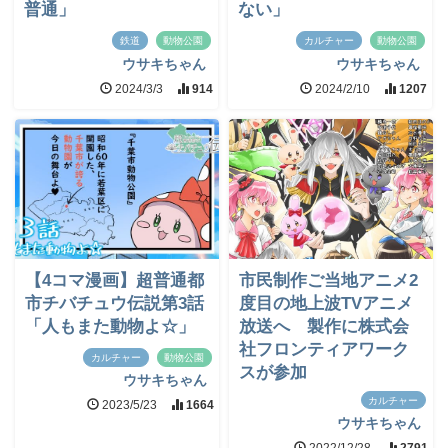
普通」
ない」
鉄道
動物公園
カルチャー
動物公園
ウサキちゃん
ウサキちゃん
2024/3/3
914
2024/2/10
1207
【4コマ漫画】超普通都
市民制作ご当地アニメ2
市チバチュウ伝説第3話
度目の地上波TVアニメ
「人もまた動物よ☆」
放送へ 製作に株式会
社フロンティアワーク
カルチャー
動物公園
スが参加
ウサキちゃん
カルチャー
2023/5/23
1664
ウサキちゃん